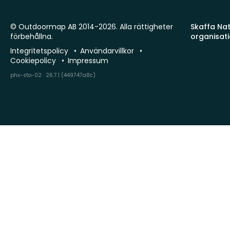
© Outdoormap AB 2014-2026. Alla rättigheter
Skaffa Natu
förbehållna.
organisat
Integritetspolicy
Användarvillkor
Cookiepolicy
Impressum
phx-sto-02 · 26.7.1 (449747a8c)