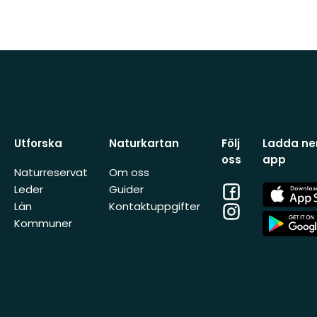
Utforska
Naturkartan
Följ
Ladda ner
oss
app
Naturreservat
Om oss
Facebook
App
Leder
Guider
Store
Län
Kontaktuppgifter
Instagram
App
Kommuner
Store