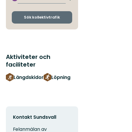
Byt
avgångs-
och
ankomsthållplatser
Sök kollektivtrafik
Aktiviteter och
faciliteter
Längdskidor
Löpning
Kontakt Sundsvall
Felanmälan av