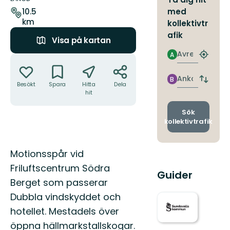
leden
med
10.5
km
kollektivtr
afik
Visa på kartan
Avresa
A
Åtgärder
Hitta
närmas
hållpla
Ankomst
B
Byt
Besökt
Spara
Hitta
Dela
avgång
hit
och
ankomst
Sök
kollektivtrafik
Beskrivning
Motionsspår vid
Friluftscentrum Södra
Guider
Berget som passerar
Dubbla vindskyddet och
hotellet. Mestadels över
öppna hällmarkstallskogar.