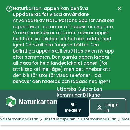
Naturkartan-appen kan behöva
Stän
uppdateras för vissa användare
Användare av Naturkartans app för Android
rapporterar i sommar att appen är seg mm.
Vi rekommenderar att man raderar appen
helt från sin telefon i så fall och laddar ned
igen! Då skall den fungera bättre. Den
befintliga appen skall ersättas av en ny app
efter sommaren. Den gamla appen laddar
all data för hela landet lokalt i appen (för
att klara offline-läge) men det innebär att
den blir för stor för vissa telefoner - då
behöver den raderas och laddas ned igen!
Utforska
Guider
Län
Kommuner
Bli kund
Bli
Logga
medlem
in
Västernorrlands län
Bästa löpspåren i Västernorrlands län
Moti