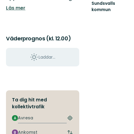
Sundsvalls
Läs mer
kommun
En
friluftskommun
där
vi
alla
Väderprognos (kl. 12.00)
har
nära
till
Laddar...
nat...
Ta dig hit med
kollektivtrafik
Avresa
A
Hitta
närmaste
hållplats
Ankomst
B