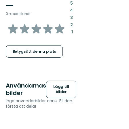
—
:
5
:
4
0 recensioner
:
3
av
:
2
:
1
5
stjärnor
Betygsätt denna plats
Användarnas
Lägg till
bilder
bilder
Inga användarbilder ännu. Bli den
första att dela!