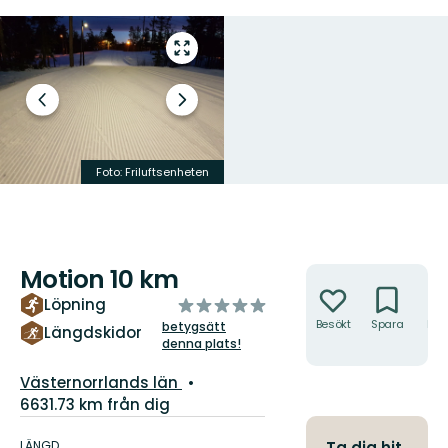
Gå
till
helskärmsläge
Föregående
Nästa
bild
bildspel
Foto: Friluftsenheten
Foto: Friluftsenheten
Motion 10 km
Åtgärder
av
Löpning
5
Besökt
Spara
Hitt
betygsätt
Längdskidor
hit
denna plats!
stjärnor
Län:
Västernorrlands län
6631.73 km från dig
Information
om
LÄNGD
Ta dig hit