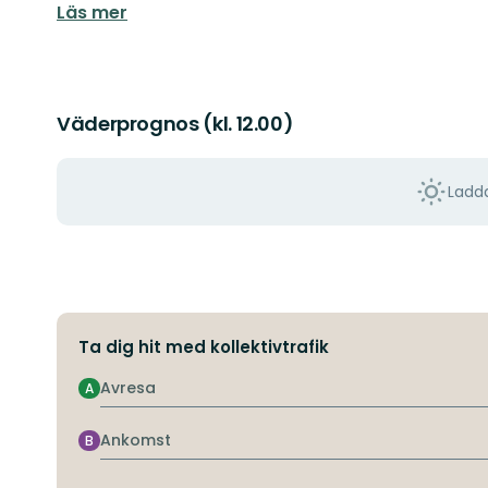
Läs mer
Väderprognos (kl. 12.00)
Ladda
Ta dig hit med kollektivtrafik
Avresa
A
Ankomst
B