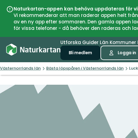
Naturkartan-appen kan behöva uppdateras för v
Vi rekommenderar att man raderar appen helt från si
av en ny app efter sommaren. Den gamla appen laddar
för vissa telefoner - då behöver den raderas och l
Utforska
Guider
Län
Kommuner
Bli medlem
Logga in
Västernorrlands län
Bästa löpspåren i Västernorrlands län
Luck