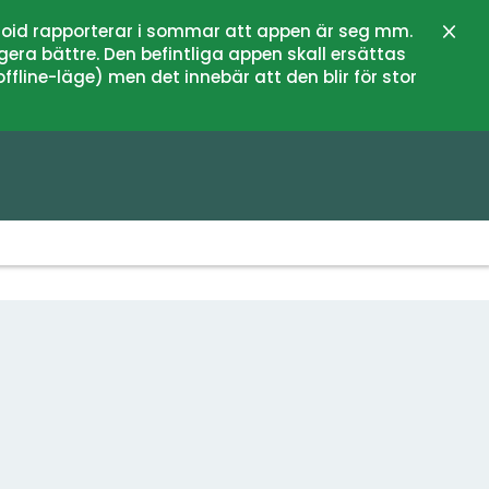
oid rapporterar i sommar att appen är seg mm.
Stän
gera bättre. Den befintliga appen skall ersättas
fline-läge) men det innebär att den blir för stor