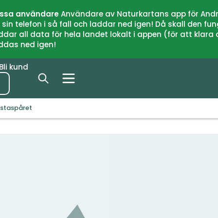
issa användare
Användare av Naturkartans app för Andr
n telefon i så fall och laddar ned igen! Då skall den fun
 all data för hela landet lokalt i appen (för att klara of
addas ned igen!
Bli kund
staspåret