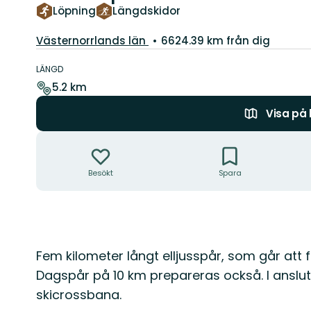
Löpning
Längdskidor
Län:
Västernorrlands län
6624.39 km från dig
Information
om
LÄNGD
leden
5.2 km
Visa på
Åtgärder
Besökt
Spara
Beskrivning
Fem kilometer långt elljusspår, som går att f
Dagspår på 10 km prepareras också. I anslutni
skicrossbana.