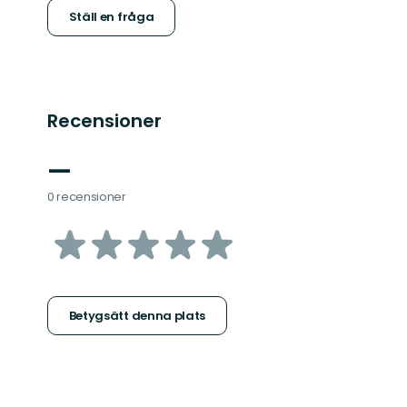
Ställ en fråga
Recensioner
—
0 recensioner
av
5
stjärnor
Betygsätt denna plats