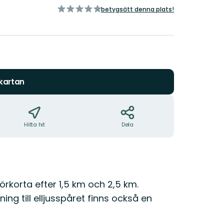
av
betygsätt denna plats!
5
stjärnor
 kartan
Hitta hit
Dela
örkorta efter 1,5 km och 2,5 km.
ng till elljusspåret finns också en