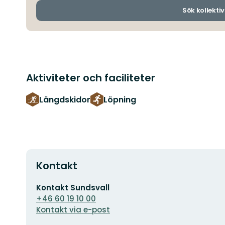
Sök kollektiv
Aktiviteter och faciliteter
Längdskidor
Löpning
Kontakt
E-
Kontakt Sundsvall
postadress
+46 60 19 10 00
Kontakt via e-post