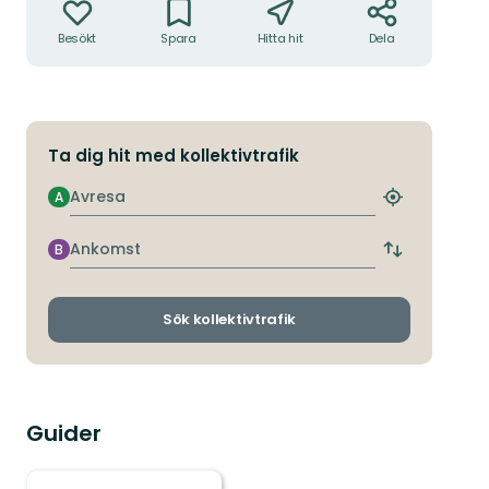
Besökt
Spara
Hitta hit
Dela
Ta dig hit med kollektivtrafik
Avresa
A
Hitta
närmaste
hållplats
Ankomst
B
Byt
avgångs-
och
ankomsthållp
Sök kollektivtrafik
Guider