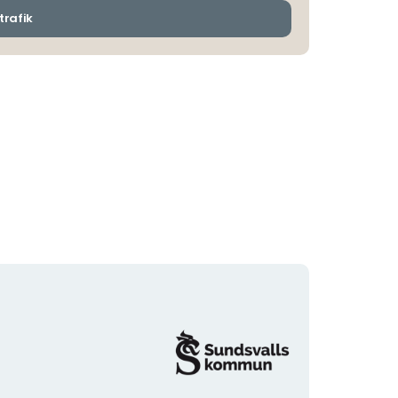
ankomsthållplatser
trafik
Organisationens
logotyp