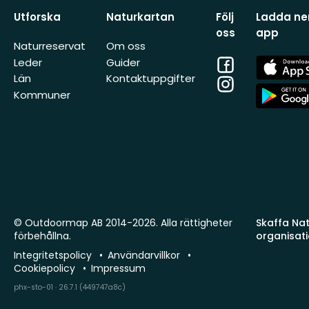
Utforska
Naturkartan
Följ
Ladda ner
oss
app
Naturreservat
Om oss
Facebook
App
Leder
Guider
Store
Län
Kontaktuppgifter
Instagram
App
Kommuner
Store
© Outdoormap AB 2014-2026. Alla rättigheter
Skaffa Natu
förbehållna.
organisat
Integritetspolicy
Användarvillkor
Cookiepolicy
Impressum
phx-sto-01 · 26.7.1 (449747a8c)