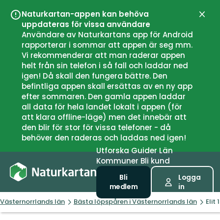
Naturkartan-appen kan behöva
Stän
uppdateras för vissa användare
Användare av Naturkartans app för Android
rapporterar i sommar att appen är seg mm.
Vi rekommenderar att man raderar appen
helt från sin telefon i så fall och laddar ned
igen! Då skall den fungera bättre. Den
befintliga appen skall ersättas av en ny app
efter sommaren. Den gamla appen laddar
all data för hela landet lokalt i appen (för
att klara offline-läge) men det innebär att
den blir för stor för vissa telefoner - då
behöver den raderas och laddas ned igen!
Utforska
Guider
Län
Kommuner
Bli kund
Bli
Logga
medlem
in
Västernorrlands län
Bästa löpspåren i Västernorrlands län
Elit