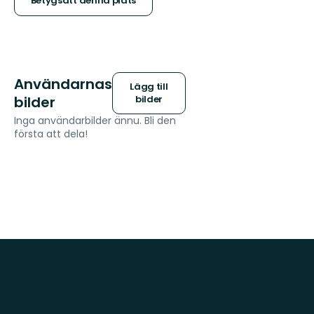
stjärnor
Betygsätt denna plats
Användarnas
Lägg till
bilder
bilder
Inga användarbilder ännu. Bli den
första att dela!