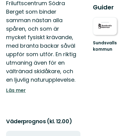
Friluftscentrum Södra
Guider
Berget som binder
samman nästan alla
spåren, och som är
mycket fysiskt krävande,
Sundsvalls
med branta backar såväl
kommun
uppför som utför. En riktig
En
friluftskommun
utmaning även för en
där
vältränad skidåkare, och
vi
alla
en ljuvlig naturupplevelse.
har
nära
Läs mer
till
nat...
Väderprognos (kl. 12.00)