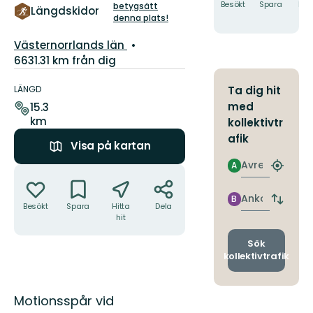
5
Besökt
Spara
Hitt
betygsätt
Längdskidor
hit
denna plats!
stjärnor
Län:
Västernorrlands län
6631.31 km från dig
Information
om
LÄNGD
Ta dig hit
leden
med
15.3
km
kollektivtr
afik
Visa på kartan
Avresa
A
Åtgärder
Hitta
närmas
hållpla
Ankomst
B
Byt
Besökt
Spara
Hitta
Dela
avgång
hit
och
ankomst
Sök
kollektivtrafik
Beskrivning
Motionsspår vid