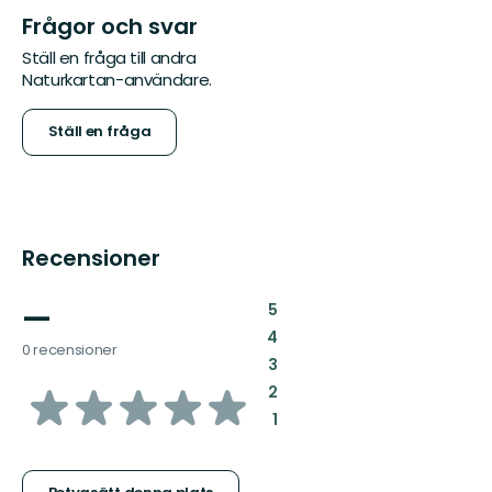
Frågor och svar
Ställ en fråga till andra
Naturkartan-användare.
Ställ en fråga
Recensioner
—
:
5
:
4
0 recensioner
:
3
av
:
2
:
1
5