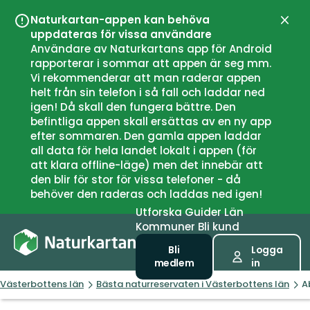
Naturkartan-appen kan behöva
Stän
uppdateras för vissa användare
Användare av Naturkartans app för Android
rapporterar i sommar att appen är seg mm.
Vi rekommenderar att man raderar appen
helt från sin telefon i så fall och laddar ned
igen! Då skall den fungera bättre. Den
befintliga appen skall ersättas av en ny app
efter sommaren. Den gamla appen laddar
all data för hela landet lokalt i appen (för
att klara offline-läge) men det innebär att
den blir för stor för vissa telefoner - då
behöver den raderas och laddas ned igen!
Utforska
Guider
Län
Kommuner
Bli kund
Bli
Logga
medlem
in
Västerbottens län
Bästa naturreservaten i Västerbottens län
A