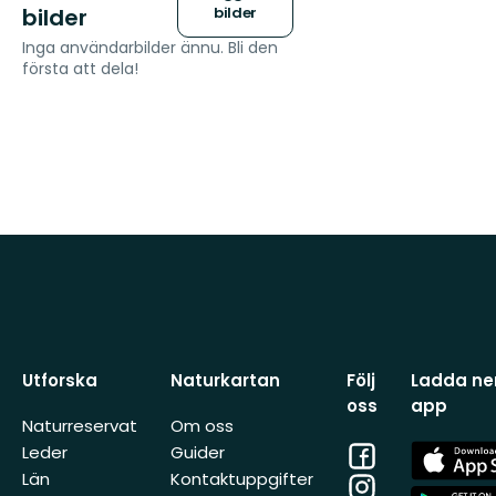
bilder
bilder
Inga användarbilder ännu. Bli den
första att dela!
Utforska
Naturkartan
Följ
Ladda ner
oss
app
Naturreservat
Om oss
Facebook
App
Leder
Guider
Store
Län
Kontaktuppgifter
Instagram