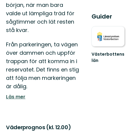
början, när man bara
valde ut lämpliga träd för
Guider
sågtimmer och lät resten
stå kvar.
Från parkeringen, ta vägen
över dammen och uppför
Västerbottens
trappan för att komma in i
län
Välkommen
reservatet. Det finns en stig
ut
att följa men markeringen
i
naturen
är dålig.
Läs mer
Väderprognos (kl. 12.00)