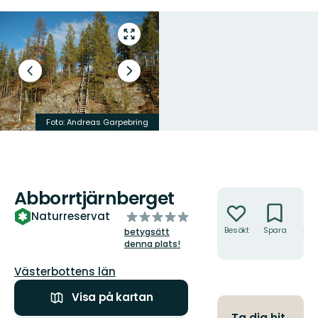
Gå
till
helskärmsläge
Föregående
Nästa
bild
bildspel
Foto: Andreas Garpebring
Foto: Otilia Johansson
Abborrtjärnberget
Åtgärder
av
Naturreservat
5
Besökt
Spara
Hitt
betygsätt
hit
stjärnor
denna plats!
Län:
Västerbottens län
Visa på kartan
Ta dig hit