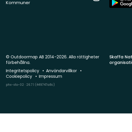
App
Kommuner
Store
© Outdoormap AB 2014-2026. Alla rättigheter
Skaffa Natu
förbehållna.
organisat
Integritetspolicy
Användarvillkor
Cookiepolicy
Impressum
phx-sto-02 · 26.7.1 (449747a8c)