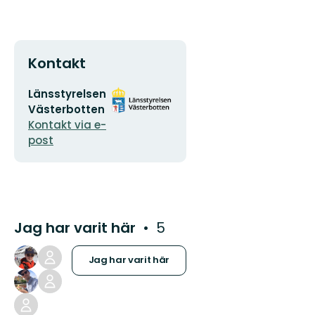
Kontakt
E-
Organisationens
Länsstyrelsen
postadress
logotyp
Västerbotten
Kontakt via e-
post
Jag har varit här
5
Jag har varit här