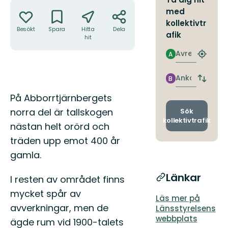
Åtgärder
med
kollektivtr
Besökt
Spara
Hitta
Dela
afik
hit
Avresa
A
Hitta
närmas
hållpla
Ankomst
B
Byt
avgång
Beskrivning
På Abborrtjärnbergets
och
ankomst
norra del är tallskogen
Sök
kollektivtrafik
nästan helt orörd och
träden upp emot 400 år
gamla.
Länkar
I resten av området finns
mycket spår av
Läs mer på
avverkningar, men de
Länsstyrelsens
webbplats
ägde rum vid 1900-talets