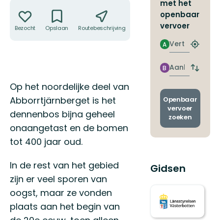
Acties
met het
openbaar
vervoer
Bezocht
Opslaan
Routebeschrijving
Delen
Vertrek
A
Zoek
de
dichtstb
Aankomst
B
Wissel
halte
vertrek
Omschrijving
Op het noordelijke deel van
en
aankom
Abborrtjärnberget is het
Openbaar
vervoer
dennenbos bijna geheel
zoeken
onaangetast en de bomen
tot 400 jaar oud.
In de rest van het gebied
Gidsen
zijn er veel sporen van
oogst, maar ze vonden
plaats aan het begin van