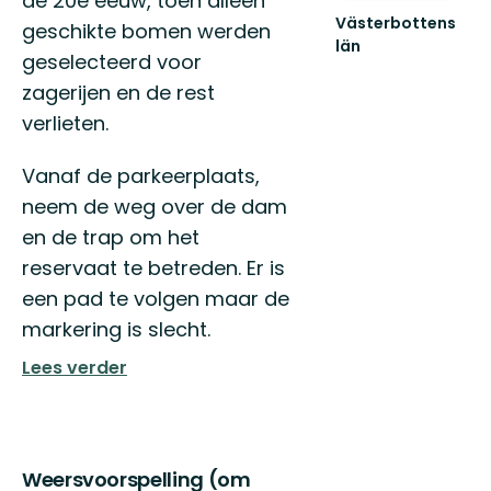
de 20e eeuw, toen alleen
Västerbottens
geschikte bomen werden
län
geselecteerd voor
Välkommen
ut
zagerijen en de rest
i
verlieten.
naturen
Vanaf de parkeerplaats,
neem de weg over de dam
en de trap om het
reservaat te betreden. Er is
een pad te volgen maar de
markering is slecht.
Lees verder
Weersvoorspelling (om