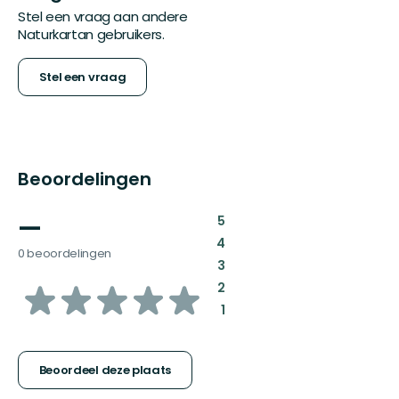
Stel een vraag aan andere
Naturkartan gebruikers.
Stel een vraag
Beoordelingen
—
:
5
:
4
0 beoordelingen
:
3
van
:
2
:
1
5
sterren
Beoordeel deze plaats