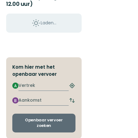
12.00 uur)
Laden…
Kom hier met het
openbaar vervoer
Vertrek
A
Zoek
de
dichtstbijzijnde
Aankomst
B
Wissel
halte
vertrek-
en
aankomsthaltes
Openbaar vervoer
zoeken