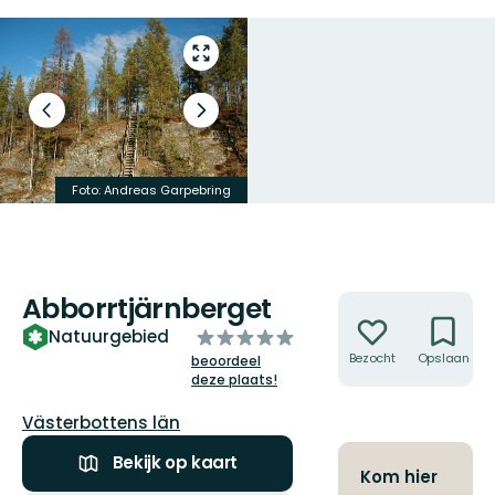
Open
volledig
scherm
Vorige
Volgende
slide
slide
Foto: Andreas Garpebring
Foto: Otilia Johansson
Abborrtjärnberget
Acties
van
Natuurgebied
5
Bezocht
Opslaan
beoordeel
deze plaats!
sterren
Regio:
Västerbottens län
Bekijk op kaart
Kom hier