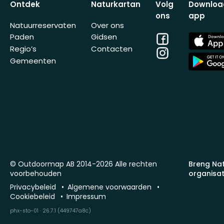
Ontdek
Naturkartan
Volg
Downloa
ons
app
Natuurreservaten
Over ons
Facebook
App
Paden
Gidsen
Store
Regio’s
Contacten
Instagram
App
Gemeenten
Store
© Outdoormap AB 2014-2026 Alle rechten
Breng Na
voorbehouden
organisat
Privacybeleid
Algemene voorwaarden
Cookiebeleid
Impressum
phx-sto-01 · 26.7.1 (449747a8c)