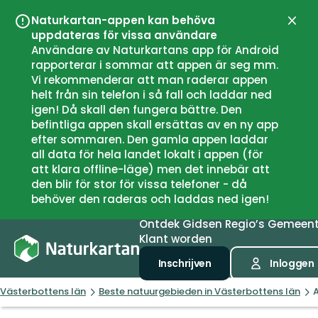
Naturkartan-appen kan behöva
Sluit
uppdateras för vissa användare
Användare av Naturkartans app för Android
rapporterar i sommar att appen är seg mm.
Vi rekommenderar att man raderar appen
helt från sin telefon i så fall och laddar ned
igen! Då skall den fungera bättre. Den
befintliga appen skall ersättas av en ny app
efter sommaren. Den gamla appen laddar
all data för hela landet lokalt i appen (för
att klara offline-läge) men det innebär att
den blir för stor för vissa telefoner - då
behöver den raderas och laddas ned igen!
Ontdek
Gidsen
Regio’s
Gemeen
Klant worden
Inschrijven
Inloggen
Västerbottens län
Beste natuurgebieden in Västerbottens län
A