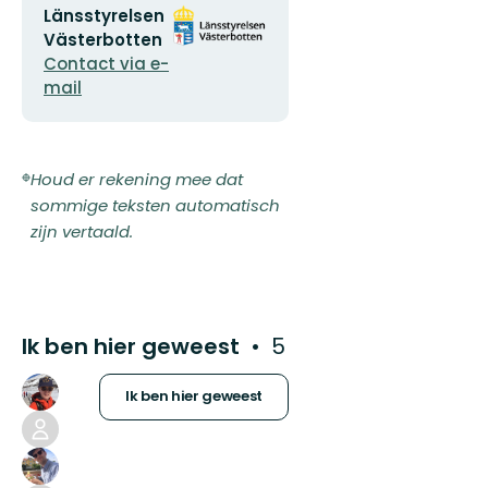
E-
Organisatie-
Länsstyrelsen
mailadres
logotype
Västerbotten
Contact via e-
mail
Houd er rekening mee dat
sommige teksten automatisch
zijn vertaald.
Ik ben hier geweest
5
Ik ben hier geweest