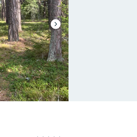
Nästa
bildspel