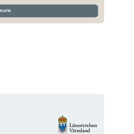
och
ankomsthållplatser
trafik
Organisationens
logotyp