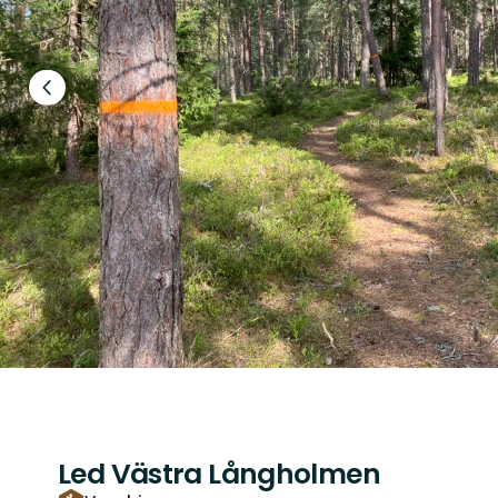
Föregående
bild
Led Västra Långholmen