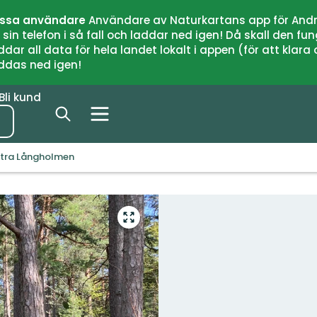
issa användare
Användare av Naturkartans app för Andr
n telefon i så fall och laddar ned igen! Då skall den fun
 all data för hela landet lokalt i appen (för att klara of
addas ned igen!
Bli kund
stra Långholmen
Gå
till
helskärmsläge