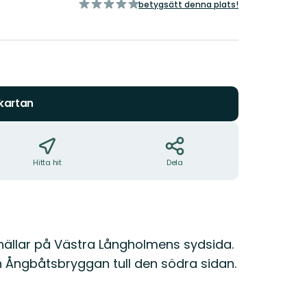
av
betygsätt denna plats!
5
stjärnor
 kartan
Hitta hit
Dela
hällar på Västra Långholmens sydsida.
n Ångbåtsbryggan tull den södra sidan.