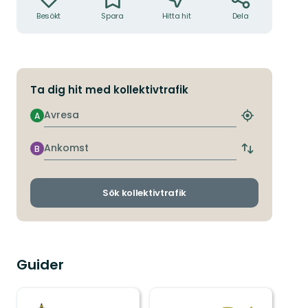
Besökt
Spara
Hitta hit
Dela
Ta dig hit med kollektivtrafik
Avresa
A
Hitta
närmaste
hållplats
Ankomst
B
Byt
avgångs-
och
ankomsthållp
Sök kollektivtrafik
Guider