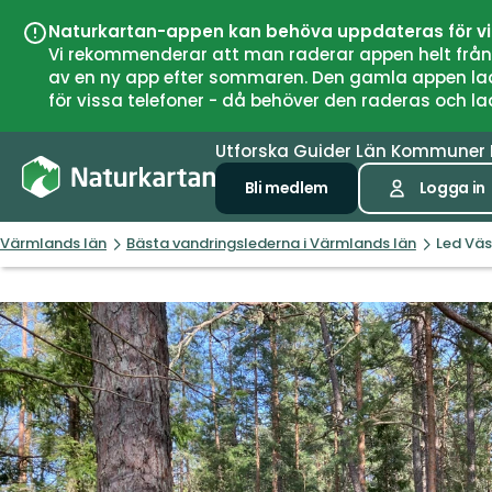
Naturkartan-appen kan behöva uppdateras för v
Vi rekommenderar att man raderar appen helt från si
av en ny app efter sommaren. Den gamla appen laddar
för vissa telefoner - då behöver den raderas och l
Utforska
Guider
Län
Kommuner
Bli medlem
Logga in
Värmlands län
Bästa vandringslederna i Värmlands län
Led Vä