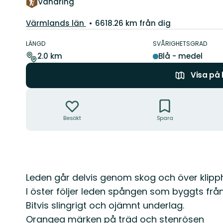
Vandring
Län:
Värmlands län
6618.26 km från dig
Information
om
LÄNGD
SVÅRIGHETSGRAD
leden
2.0 km
Blå - medel
Visa på
Åtgärder
Besökt
Spara
Beskrivning
Leden går delvis genom skog och över klipp
I öster följer leden spången som byggts frå
Bitvis slingrigt och ojämnt underlag.
Orangea märken på träd och stenrösen