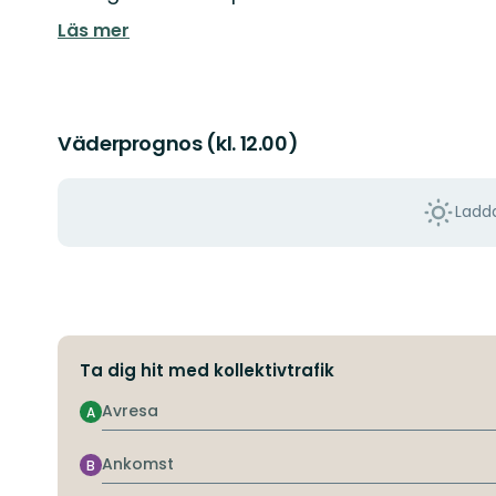
Läs mer
Väderprognos (kl. 12.00)
Ladda
Ta dig hit med kollektivtrafik
Avresa
A
Ankomst
B