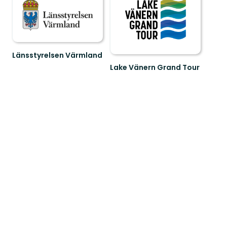
Länsstyrelsen Värmland
Välkommen
Lake Vänern Grand Tour
till
Välkommen
Värmlands
till
skyddade
Sveriges
natur!
mest
storslagna
sjö!