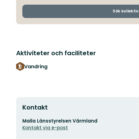
Sök kollektiv
Aktiviteter och faciliteter
Vandring
Kontakt
E-
Maila Länsstyrelsen Värmland
postadress
Kontakt via e-post