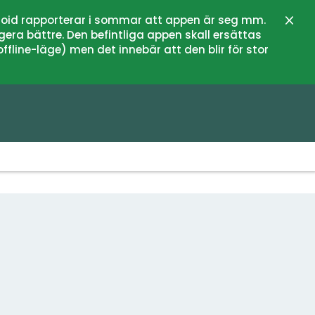
oid rapporterar i sommar att appen är seg mm.
Stän
gera bättre. Den befintliga appen skall ersättas
fline-läge) men det innebär att den blir för stor