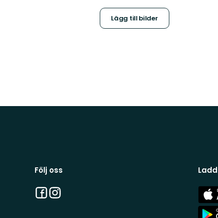
Lägg till bilder
Följ oss
Ladd
Facebook
Instagram
App
Stor
App