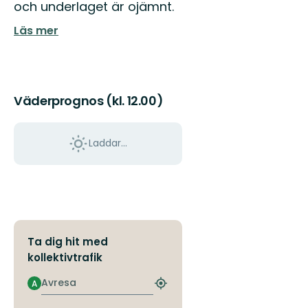
och underlaget är ojämnt.
Läs mer
Väderprognos (kl. 12.00)
Laddar...
Ta dig hit med
kollektivtrafik
Avresa
A
Hitta
närmaste