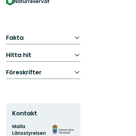
Naturreservat
Fakta
Hitta hit
Föreskrifter
Kontakt
E-
Organisationens
Maila
postadress
logotyp
Länsstyrelsen