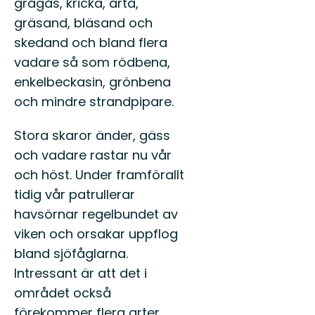
grågås, kricka, årta,
gräsand, bläsand och
skedand och bland flera
vadare så som rödbena,
enkelbeckasin, grönbena
och mindre strandpipare.
Stora skaror änder, gäss
och vadare rastar nu vår
och höst. Under framförallt
tidig vår patrullerar
havsörnar regelbundet av
viken och orsakar uppflog
bland sjöfåglarna.
Intressant är att det i
området också
förekommer flera arter