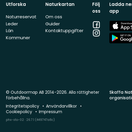
Utforska
Naturkartan
Följ
Ladda ner
oss
app
Naturreservat
Om oss
Facebook
App
Leder
Guider
Store
Län
Kontaktuppgifter
Instagram
App
Kommuner
Store
© Outdoormap AB 2014-2026. Alla rättigheter
Skaffa Natu
förbehållna.
organisat
Integritetspolicy
Användarvillkor
Cookiepolicy
Impressum
phx-sto-02 · 26.7.1 (449747a8c)