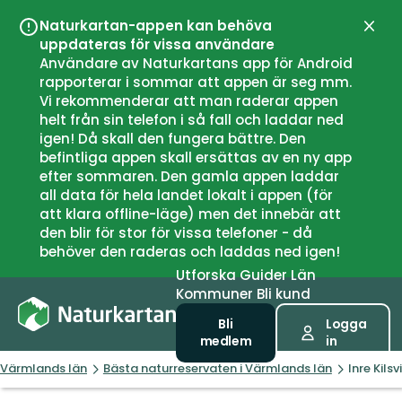
Naturkartan-appen kan behöva
Stän
uppdateras för vissa användare
Användare av Naturkartans app för Android
rapporterar i sommar att appen är seg mm.
Vi rekommenderar att man raderar appen
helt från sin telefon i så fall och laddar ned
igen! Då skall den fungera bättre. Den
befintliga appen skall ersättas av en ny app
efter sommaren. Den gamla appen laddar
all data för hela landet lokalt i appen (för
att klara offline-läge) men det innebär att
den blir för stor för vissa telefoner - då
behöver den raderas och laddas ned igen!
Utforska
Guider
Län
Kommuner
Bli kund
Bli
Logga
medlem
in
Värmlands län
Bästa naturreservaten i Värmlands län
Inre Kils