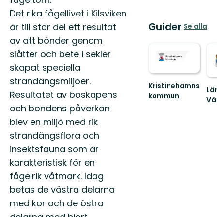
Det rika fågellivet i Kilsviken
Guider
är till stor del ett resultat
Se alla
av att bönder genom
slåtter och bete i sekler
skapat speciella
strandängsmiljöer.
Kristinehamns
Lä
Resultatet av boskapens
kommun
Vä
Välkommen
och bondens påverkan
Vä
till
till
blev en miljö med rik
Kristinehamns
Vä
fantastiska
strandängsflora och
sk
natur
nat
insektsfauna som är
...
karakteristisk för en
fågelrik våtmark. Idag
betas de västra delarna
med kor och de östra
delarna med hjort.