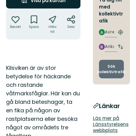
Visa på kartan
med
Åtgärder
kollektivtr
afik
Besökt
Spara
Hitta
Dela
Avresa
hit
A
Hitta
närmas
hållpla
Ankomst
B
Byt
avgång
och
ankomst
Beskrivning
Sök
Kilsviken är av stor
kollektivtrafik
betydelse för häckande
och rastande
våtmarksfåglar. Här kan du
gå bland beteshagar, ta
Länkar
en fika på någon av
rastplatserna eller besöka
Läs mer på
Länsstyrelsens
något av områdets tre
webbplats
fågeltorn.