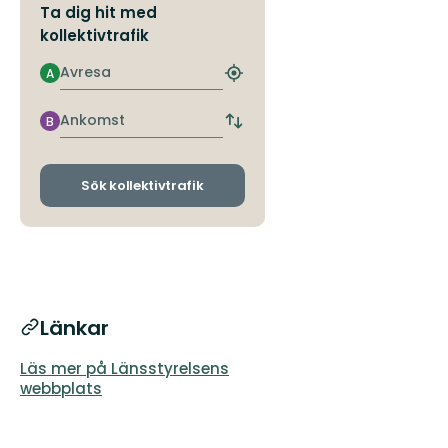
Ta dig hit med
kollektivtrafik
Avresa
A
Hitta
närmaste
hållplats
Ankomst
B
Byt
avgångs-
och
ankomsthållplatser
Sök kollektivtrafik
Länkar
Läs mer på Länsstyrelsens
webbplats