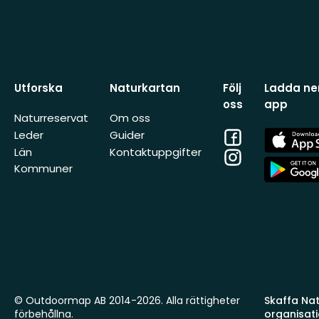
Utforska
Naturkartan
Följ
Ladda ner
oss
app
Naturreservat
Om oss
Facebook
App
Leder
Guider
Store
Län
Kontaktuppgifter
Instagram
App
Kommuner
Store
© Outdoormap AB 2014-2026. Alla rättigheter
Skaffa Natu
förbehållna.
organisat