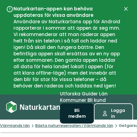
Naturkartan-appen kan behöva
Stän
uppdateras för vissa användare
Användare av Naturkartans app för Android
rapporterar i sommar att appen är seg mm.
Vi rekommenderar att man raderar appen
helt från sin telefon i så fall och laddar ned
igen! Då skall den fungera bättre. Den
befintliga appen skall ersättas av en ny app
efter sommaren. Den gamla appen laddar
all data för hela landet lokalt i appen (för
att klara offline-läge) men det innebär att
den blir för stor för vissa telefoner - då
behöver den raderas och laddas ned igen!
Utforska
Guider
Län
Kommuner
Bli kund
Bli
Logga
medlem
in
Värmlands län
Bästa naturreservaten i Värmlands län
Getgarsu