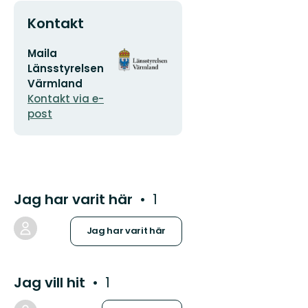
Kontakt
E-
Organisationens
Maila
postadress
logotyp
Länsstyrelsen
Värmland
Kontakt via e-
post
Jag har varit här
1
Jag har varit här
Jag vill hit
1