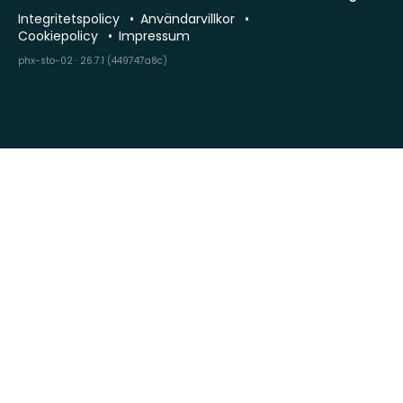
Integritetspolicy
Användarvillkor
Cookiepolicy
Impressum
phx-sto-02 · 26.7.1 (449747a8c)