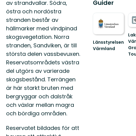
Guider
av strandvallar. Södra,
östra och nordöstra
stranden består av
hällmarker med vindpinad
Lak
skogsvegetation. Norra
Vä
Länsstyrelsen
stranden, Sandviken, är till
Gr
Värmland
största delen vassbevuxen.
Välkommen
Tou
Väl
till
Reservatsområdets västra
till
Värmlands
del utgörs av varierade
Sve
skyddade
mes
natur!
skogsbe­stånd. Terrängen
sto
är här starkt bruten med
sjö!
bergryggar och dal­stråk
och växlar mellan magra
och bördiga områden.
Reservatet bildades för att