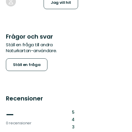
Jag vill hit
Frågor och svar
Ställ en fråga till andra
Naturkartan-användare.
Ställ en fråga
Recensioner
—
:
5
:
4
0 recensioner
:
3