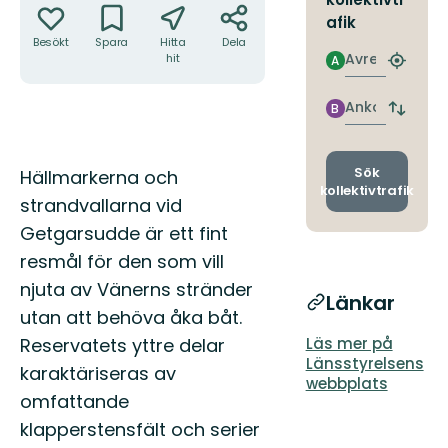
afik
Besökt
Spara
Hitta
Dela
Avresa
hit
A
Hitta
närmas
hållpla
Ankomst
B
Byt
avgång
och
ankomst
Beskrivning
Sök
Hällmarkerna och
kollektivtrafik
strandvallarna vid
Getgarsudde är ett fint
resmål för den som vill
njuta av Vänerns stränder
Länkar
utan att behöva åka båt.
Reservatets yttre delar
Läs mer på
Länsstyrelsens
karaktäriseras av
webbplats
omfattande
klapperstensfält och serier