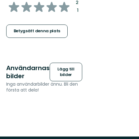
av
:
2
:
1
5
stjärnor
Betygsätt denna plats
Användarnas
Lägg till
bilder
bilder
Inga användarbilder ännu. Bli den
första att dela!