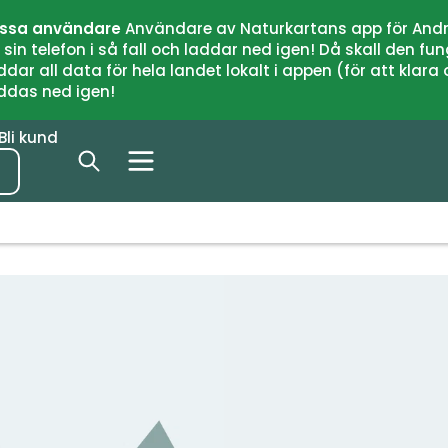
issa användare
Användare av Naturkartans app för Andr
n telefon i så fall och laddar ned igen! Då skall den fun
 all data för hela landet lokalt i appen (för att klara of
addas ned igen!
Bli kund