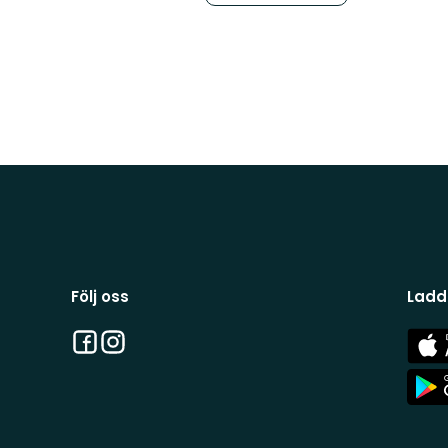
Följ oss
Ladd
Facebook
Instagram
App
Stor
App
Stor