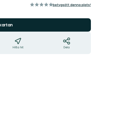
av
betygsätt denna plats!
5
stjärnor
 kartan
Hitta hit
Dela