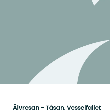
Älvresan - Tåsan, Vesselfallet