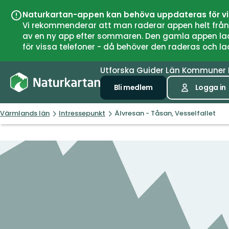
Naturkartan-appen kan behöva uppdateras för v
Vi rekommenderar att man raderar appen helt från si
av en ny app efter sommaren. Den gamla appen laddar
för vissa telefoner - då behöver den raderas och l
Utforska
Guider
Län
Kommuner
Bli medlem
Logga in
Värmlands län
Intressepunkt
Älvresan - Tåsan, Vesselfallet