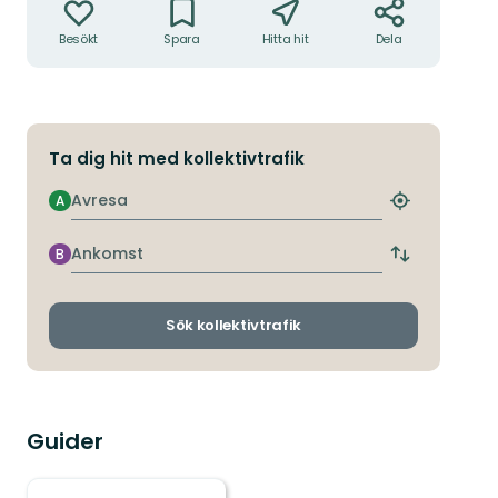
Besökt
Spara
Hitta hit
Dela
Ta dig hit med kollektivtrafik
Avresa
A
Hitta
närmaste
hållplats
Ankomst
B
Byt
avgångs-
och
ankomsthållp
Sök kollektivtrafik
Guider