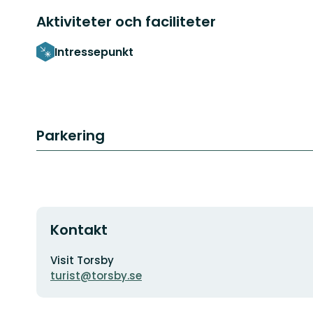
Aktiviteter och faciliteter
Intressepunkt
Parkering
Kontakt
Adress
Visit Torsby
turist@torsby.se