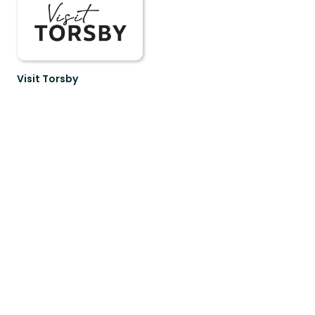
Visit Torsby
Välkommen
till
Torsby
och
norra
Värmland!