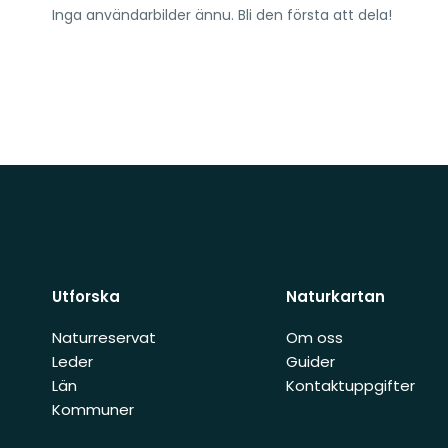
Inga användarbilder ännu. Bli den första att dela!
Utforska
Naturkartan
Naturreservat
Om oss
Leder
Guider
Län
Kontaktuppgifter
Kommuner