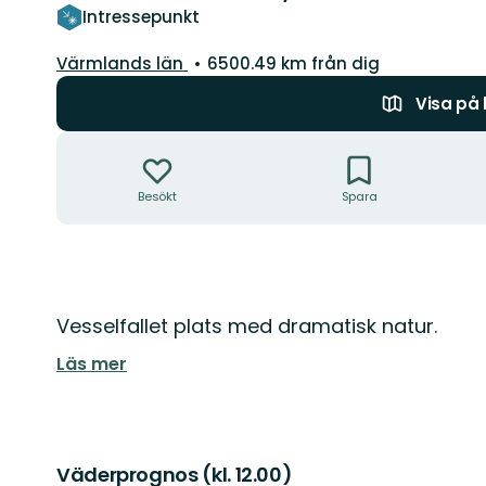
Intressepunkt
Län:
Värmlands län
6500.49 km från dig
Visa på
Åtgärder
Besökt
Spara
Beskrivning
Vesselfallet plats med dramatisk natur.
Läs mer
Väderprognos (kl. 12.00)