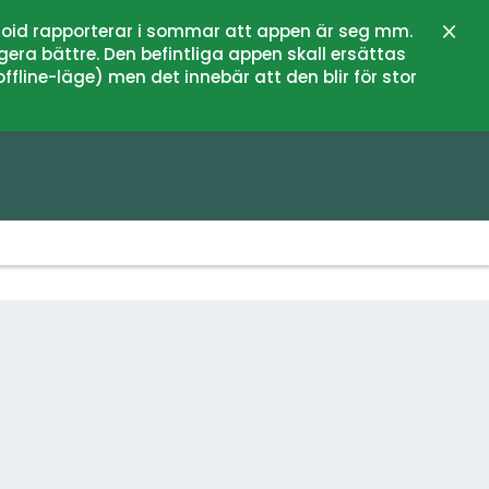
oid rapporterar i sommar att appen är seg mm.
Stän
gera bättre. Den befintliga appen skall ersättas
fline-läge) men det innebär att den blir för stor