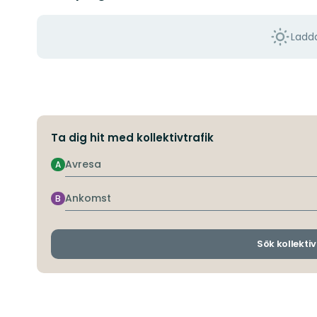
Ladda
Ta dig hit med kollektivtrafik
Avresa
A
Ankomst
B
Sök kollektiv