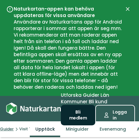
Naturkartan-appen kan behöva
Stän
uppdateras för vissa användare
Användare av Naturkartans app för Android
rapporterar i sommar att appen är seg mm.
Vi rekommenderar att man raderar appen
helt från sin telefon i så fall och laddar ned
igen! Då skall den fungera bättre. Den
befintliga appen skall ersättas av en ny app
efter sommaren. Den gamla appen laddar
all data för hela landet lokalt i appen (för
att klara offline-läge) men det innebär att
den blir för stor för vissa telefoner - då
behöver den raderas och laddas ned igen!
Utforska
Guider
Län
Kommuner
Bli kund
Bli
Logga
medlem
in
Upptäck
Miniguider
Evenemang
A
Guider
Visit Torsby