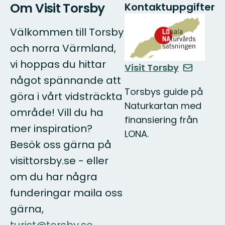
Om Visit Torsby
Kontaktuppgifter
Välkommen till Torsby
och norra Värmland,
vi hoppas du hittar
Visit Torsby
något spännande att
Torsbys guide på
göra i vårt vidsträckta
Naturkartan med
område! Vill du ha
finansiering från
mer inspiration?
LONA.
Besök oss gärna på
visittorsby.se - eller
om du har några
funderingar maila oss
gärna,
turist@torsby.se
.