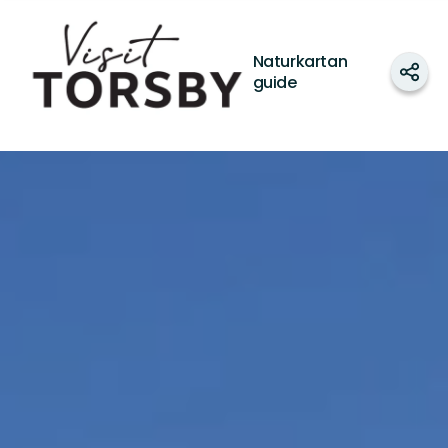
Visit
Torsby
Naturkartan
Dela
guide