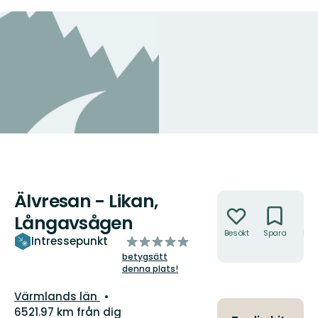
Älvresan - Likan,
Åtgärder
Långavsågen
Besökt
Spara
Hitt
av
Intressepunkt
hit
5
betygsätt
denna plats!
stjärnor
Län:
Värmlands län
6521.97 km från dig