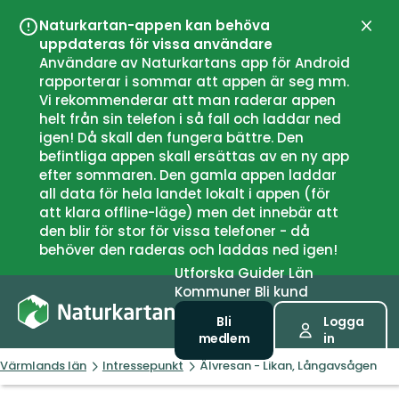
Naturkartan-appen kan behöva
Stän
uppdateras för vissa användare
Användare av Naturkartans app för Android
rapporterar i sommar att appen är seg mm.
Vi rekommenderar att man raderar appen
helt från sin telefon i så fall och laddar ned
igen! Då skall den fungera bättre. Den
befintliga appen skall ersättas av en ny app
efter sommaren. Den gamla appen laddar
all data för hela landet lokalt i appen (för
att klara offline-läge) men det innebär att
den blir för stor för vissa telefoner - då
behöver den raderas och laddas ned igen!
Utforska
Guider
Län
Kommuner
Bli kund
Bli
Logga
medlem
in
Värmlands län
Intressepunkt
Älvresan - Likan, Långavsågen