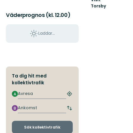
Torsby
Välkommen
Väderprognos (kl. 12.00)
till
Torsby
och
Laddar...
norra
Värmland!
Ta dig hit med
kollektivtrafik
Avresa
A
Hitta
närmaste
hållplats
Ankomst
B
Byt
avgångs-
och
ankomsthållplatser
Sök kollektivtrafik