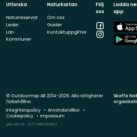
Utforska
Naturkartan
Följ
Ladda ner
oss
app
Naturreservat
Om oss
Facebook
App
Leder
Guider
Store
Län
Kontaktuppgifter
Instagram
App
Kommuner
Store
© Outdoormap AB 2014-2026. Alla rättigheter
Skaffa Natu
förbehållna.
organisat
Integritetspolicy
Användarvillkor
Cookiepolicy
Impressum
phx-sto-02 · 26.7.1 (449747a8c)