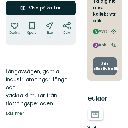
Ta dig hit
med
Visa på kartan
kollektivtr
Åtgärder
afik
Avresa
A
Besökt
Spara
Hitta
Dela
Hitta
hit
närmas
hållpla
Ankomst
B
Byt
avgång
och
ankomst
Sök
kollektivtrafik
Beskrivning
Långavsågen, gamla
industrilämningar, långa
och
vackra kilmurar från
Guider
flottningsperioden.
Läs mer
Visit