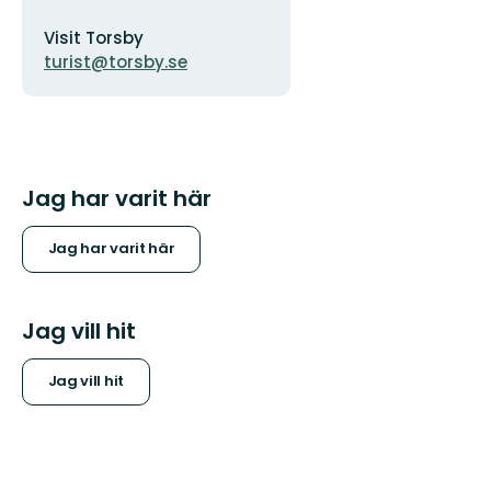
Adress
Visit Torsby
turist@torsby.se
Jag har varit här
Jag har varit här
Jag vill hit
Jag vill hit