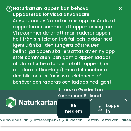
Naturkartan-appen kan behöva
Stän
uppdateras för vissa användare
Användare av Naturkartans app för Android
rapporterar i sommar att appen är seg mm.
Vi rekommenderar att man raderar appen
helt från sin telefon i så fall och laddar ned
igen! Då skall den fungera bättre. Den
befintliga appen skall ersättas av en ny app
efter sommaren. Den gamla appen laddar
all data för hela landet lokalt i appen (för
att klara offline-läge) men det innebär att
den blir för stor för vissa telefoner - då
behöver den raderas och laddas ned igen!
Utforska
Guider
Län
Kommuner
Bli kund
Bli
Logga
medlem
in
Värmlands län
Intressepunkt
Älvresan - Letten, Lettälven Fallen