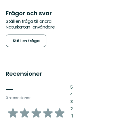
Frågor och svar
Ställ en fråga till andra
Naturkartan-användare.
Ställ en fråga
Recensioner
—
:
5
:
4
0 recensioner
:
3
av
:
2
:
1
5