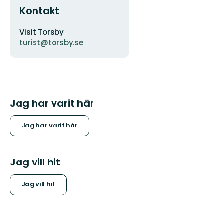
Kontakt
Adress
Visit Torsby
turist@torsby.se
Jag har varit här
Jag har varit här
Jag vill hit
Jag vill hit