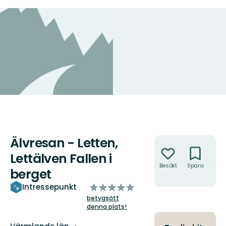
Älvresan - Letten,
Åtgärder
Lettälven Fallen i
Besökt
Spara
Hitt
berget
hit
av
Intressepunkt
5
betygsätt
denna plats!
stjärnor
Län: