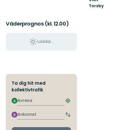
Torsby
Välkommen
till
Torsby
Väderprognos (kl. 12.00)
och
norra
Värmland!
Laddar...
Ta dig hit med
kollektivtrafik
Avresa
A
Hitta
närmaste
hållplats
Ankomst
B
Byt
avgångs-
och