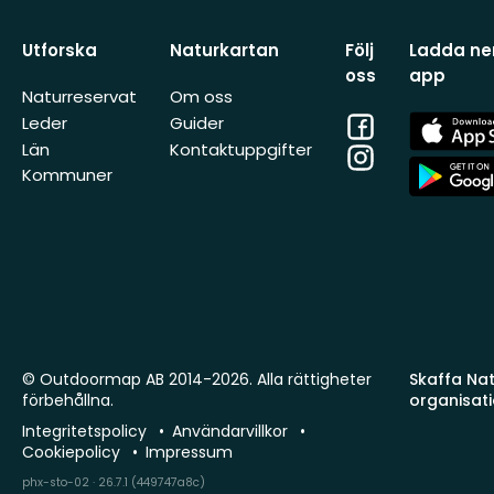
Utforska
Naturkartan
Följ
Ladda ner
oss
app
Naturreservat
Om oss
Facebook
App
Leder
Guider
Store
Län
Kontaktuppgifter
Instagram
App
Kommuner
Store
© Outdoormap AB 2014-2026. Alla rättigheter
Skaffa Natu
förbehållna.
organisat
Integritetspolicy
Användarvillkor
Cookiepolicy
Impressum
phx-sto-02 · 26.7.1 (449747a8c)