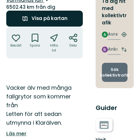
Värmlands län
Ta dig hit
6502.43 km från dig
med
kollektivtr
Visa på kartan
afik
Åtgärder
Avresa
A
Hitta
närmas
Besökt
Spara
Hitta
Dela
hållpla
Ankomst
B
hit
Byt
avgång
och
ankomst
Sök
kollektivtrafik
Beskrivning
Vacker älv med många
fallgrytor som kommer
från
Guider
Letten för att sedan
utmynna i Klarälven.
Läs mer
Visit