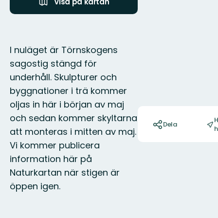
Visa på kartan
I nuläget är Törnskogens
sagostig stängd för
underhåll. Skulpturer och
byggnationer i trä kommer
oljas in här i början av maj
Åtgärder
och sedan kommer skyltarna
H
Dela
h
att monteras i mitten av maj.
Vi kommer publicera
information här på
Naturkartan när stigen är
öppen igen.