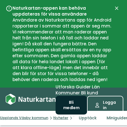
Naturkartan-appen kan behöva
Stän
uppdateras för vissa användare
Användare av Naturkartans app för Android
rapporterar i sommar att appen är seg mm.
Vi rekommenderar att man raderar appen
helt från sin telefon i så fall och laddar ned
igen! Då skall den fungera bättre. Den
befintliga appen skall ersättas av en ny app
efter sommaren. Den gamla appen laddar
all data för hela landet lokalt i appen (för
att klara offline-läge) men det innebär att
den blir för stor för vissa telefoner - då
behöver den raderas och laddas ned igen!
Utforska
Guider
Län
Kommuner
Bli kund
Bli
Logga
medlem
in
Upptäck
Miniguide
Upplands Väsby kommun
Nyheter
Törnskogens sagostig är fort