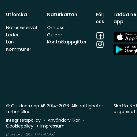
Utforska
Naturkartan
Följ
Ladda ner
oss
app
Naturreservat
Om oss
Facebook
App
Leder
Guider
Store
Län
Kontaktuppgifter
Instagram
App
Kommuner
Store
© Outdoormap AB 2014-2026. Alla rättigheter
Skaffa Natu
förbehållna.
organisat
Integritetspolicy
Användarvillkor
Cookiepolicy
Impressum
phx-sto-01 · 26.7.1 (449747a8c)