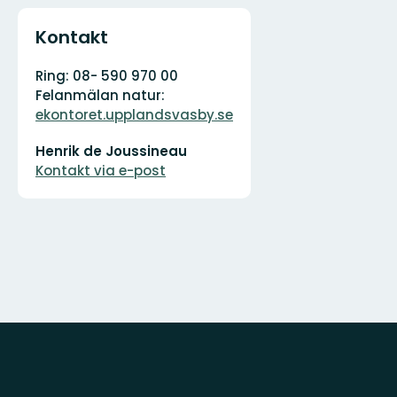
Kontakt
Adress
Organisationens
Ring: 08- 590 970 00
logotyp
Felanmälan natur:
ekontoret.upplandsvasby.se
E-
Henrik de Joussineau
postadress
Kontakt via e-post