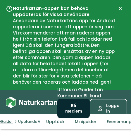
Naturkartan-appen kan behöva
Stän
uppdateras för vissa användare
Användare av Naturkartans app för Android
rapporterar i sommar att appen är seg mm.
Vi rekommenderar att man raderar appen
helt från sin telefon i så fall och laddar ned
igen! Då skall den fungera bättre. Den
befintliga appen skall ersättas av en ny app
efter sommaren. Den gamla appen laddar
all data för hela landet lokalt i appen (för
att klara offline-läge) men det innebär att
den blir för stor för vissa telefoner - då
behöver den raderas och laddas ned igen!
Utforska
Guider
Län
Kommuner
Bli kund
Bli
Logga
medlem
in
Upptäck
Miniguider
Eveneman
Guider
Upplands Väsby kommun