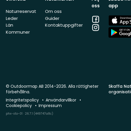
oss
app
Naturreservat
Om oss
Facebook
App
Leder
Guider
Store
Län
Kontaktuppgifter
Instagram
App
Kommuner
Store
© Outdoormap AB 2014-2026. Alla rättigheter
Skaffa Natu
förbehållna.
organisat
Integritetspolicy
Användarvillkor
Cookiepolicy
Impressum
phx-sto-01 · 26.7.1 (449747a8c)