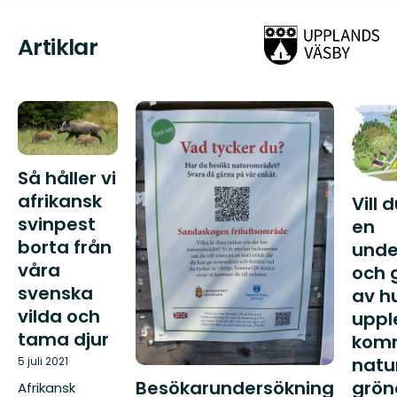
Artiklar
Så håller vi
afrikansk
Vill 
svinpest
en
borta från
unde
våra
och 
svenska
av h
vilda och
uppl
tama djur
kom
natu
5 juli 2021
Besökarundersökning
grö
Afrikansk