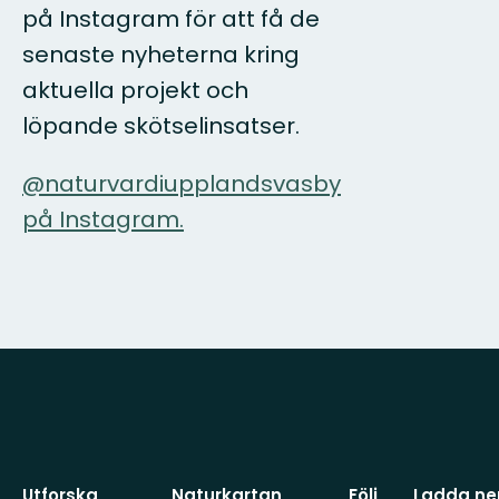
på Instagram för att få de
senaste nyheterna kring
aktuella projekt och
löpande skötselinsatser.
@naturvardiupplandsvasby
på Instagram.
Utforska
Naturkartan
Följ
Ladda ner