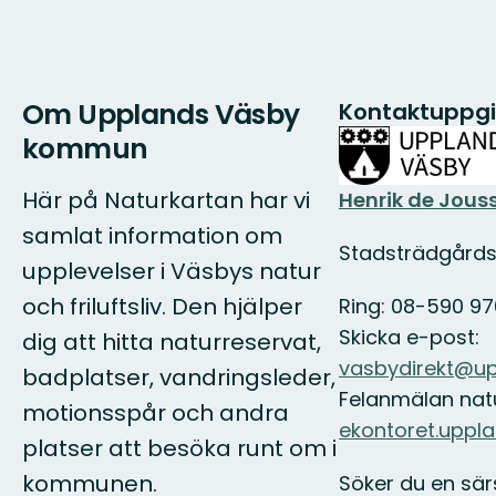
Om Upplands Väsby
Kontaktuppgi
kommun
Här på Naturkartan har vi
Henrik de Jous
samlat information om
Stadsträdgård
upplevelser i Väsbys natur
och friluftsliv. Den hjälper
Ring: 08-590 97
Skicka e-post:
dig att hitta naturreservat,
vasbydirekt@up
badplatser, vandringsleder,
Felanmälan nat
motionsspår och andra
ekontoret.uppl
platser att besöka runt om i
kommunen.
Söker du en sär