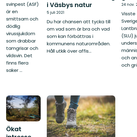
i Väsbys natur
svinpest (ASF)
24 nov.
är en
5 juli 2021
Visste
smittsam och
Sverig
Du har chansen att tycka till
dödlig
Lantbr
om vad som är bra och vad
virussjukdom
(SLU) j
som kan förbättras i
som drabbar
unders
kommunens naturområden.
tamgrisar och
männis
Håll utkik över affis...
vildsvin. Det
och an
finns flera
och gr
saker ...
Ökat