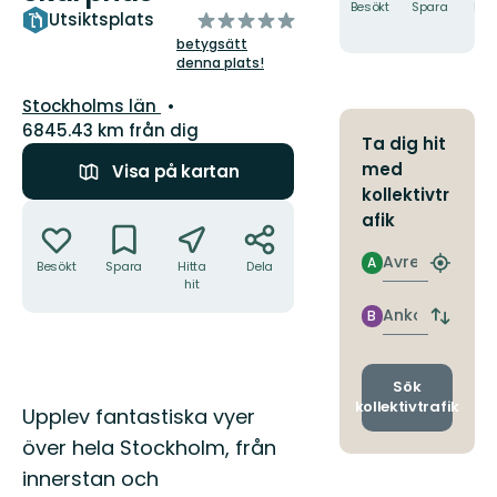
Besökt
Spara
Hitt
av
Utsiktsplats
hit
5
betygsätt
denna plats!
stjärnor
Län:
Stockholms län
6845.43 km från dig
Ta dig hit
med
Visa på kartan
kollektivtr
Åtgärder
afik
Avresa
A
Besökt
Spara
Hitta
Dela
Hitta
hit
närmas
hållpla
Ankomst
B
Byt
avgång
och
ankomst
Sök
kollektivtrafik
Beskrivning
Upplev fantastiska vyer
över hela Stockholm, från
innerstan och