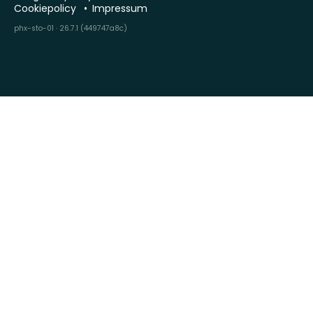
Cookiepolicy
Impressum
phx-sto-01 · 26.7.1 (449747a8c)