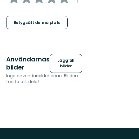
:
1
5
stjärnor
Betygsätt denna plats
Användarnas
Lägg till
bilder
bilder
Inga användarbilder ännu. Bli den
första att dela!