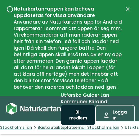
Naturkartan-appen kan behöva
Stän
uppdateras för vissa användare
Användare av Naturkartans app för Android
rapporterar i sommar att appen är seg mm.
Vi rekommenderar att man raderar appen
helt från sin telefon i så fall och laddar ned
igen! Då skall den fungera bättre. Den
befintliga appen skall ersättas av en ny app
efter sommaren. Den gamla appen laddar
all data för hela landet lokalt i appen (för
att klara offline-läge) men det innebär att
den blir för stor för vissa telefoner - då
behöver den raderas och laddas ned igen!
Utforska
Guider
Län
Kommuner
Bli kund
Bli
Logga
medlem
in
Stockholms län
Bästa utsiktsplatserna i Stockholms län
Utsikt