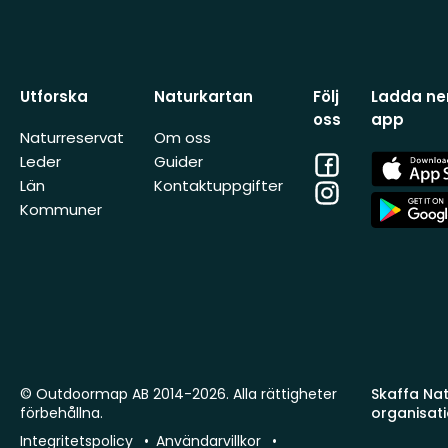
Utforska
Naturkartan
Följ
Ladda ner
oss
app
Naturreservat
Om oss
Facebook
App
Leder
Guider
Store
Län
Kontaktuppgifter
Instagram
App
Kommuner
Store
© Outdoormap AB 2014-2026. Alla rättigheter
Skaffa Natu
förbehållna.
organisat
Integritetspolicy
Användarvillkor