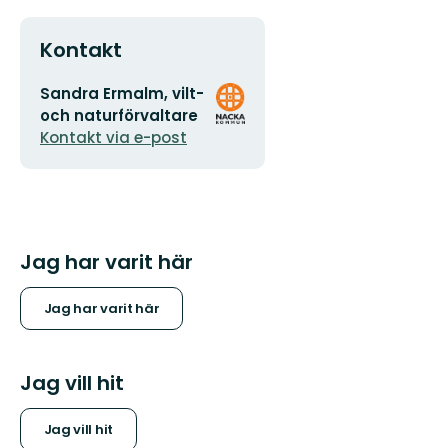
Kontakt
E-
Organisationens
Sandra Ermalm, vilt-
postadress
logotyp
och naturförvaltare
Kontakt via e-post
Jag har varit här
Jag har varit här
Jag vill hit
Jag vill hit