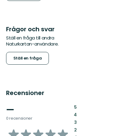
Frågor och svar
Ställ en fråga till andra
Naturkartan-användare.
Ställ en fråga
Recensioner
—
:
5
:
4
0 recensioner
:
3
av
:
2