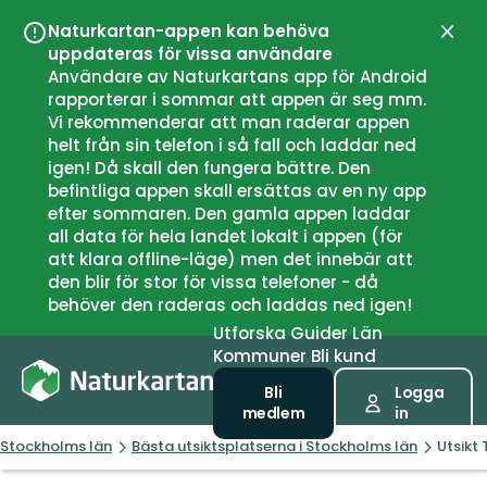
Naturkartan-appen kan behöva
Stän
uppdateras för vissa användare
Användare av Naturkartans app för Android
rapporterar i sommar att appen är seg mm.
Vi rekommenderar att man raderar appen
helt från sin telefon i så fall och laddar ned
igen! Då skall den fungera bättre. Den
befintliga appen skall ersättas av en ny app
efter sommaren. Den gamla appen laddar
all data för hela landet lokalt i appen (för
att klara offline-läge) men det innebär att
den blir för stor för vissa telefoner - då
behöver den raderas och laddas ned igen!
Utforska
Guider
Län
Kommuner
Bli kund
Bli
Logga
medlem
in
Stockholms län
Bästa utsiktsplatserna i Stockholms län
Utsikt