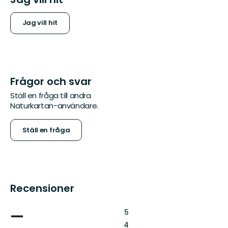
Jag vill hit
Frågor och svar
Ställ en fråga till andra
Naturkartan-användare.
Ställ en fråga
Recensioner
—
:
5
:
4