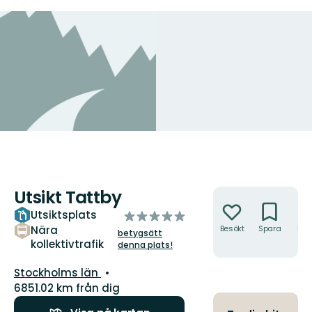
Utsikt Tattby
Åtgärder
Utsiktsplats
av
5
Nära
Besökt
Spara
Hitt
betygsätt
hit
kollektivtrafik
stjärnor
denna plats!
Län:
Stockholms län
6851.02 km från dig