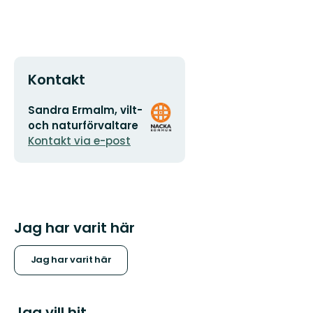
Kontakt
E-
Organisationens
Sandra Ermalm, vilt-
postadress
logotyp
och naturförvaltare
Kontakt via e-post
Jag har varit här
Jag har varit här
Jag vill hit