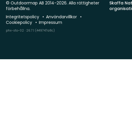
© Outdoormap AB 2014-2026. Alla rättigheter
Skaffa Natu
förbehållna.
organisat
Integritetspolicy
Användarvillkor
Cookiepolicy
Impressum
phx-sto-02 · 26.7.1 (449747a8c)