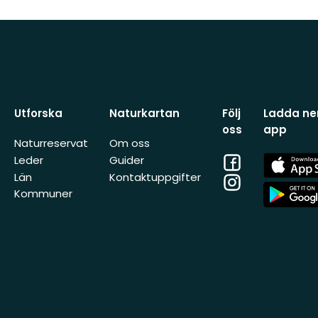
Utforska
Naturkartan
Följ
Ladda ner
oss
app
Naturreservat
Om oss
Facebook
App
Leder
Guider
Store
Län
Kontaktuppgifter
Instagram
App
Kommuner
Store