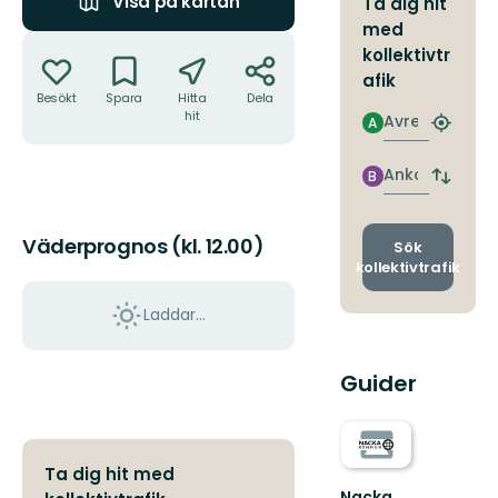
Visa på kartan
Ta dig hit
med
Åtgärder
kollektivtr
afik
Besökt
Spara
Hitta
Dela
hit
Avresa
A
Hitta
närmas
hållpla
Ankomst
B
Byt
avgång
och
Väderprognos (kl. 12.00)
ankomst
Sök
kollektivtrafik
Laddar...
Guider
Ta dig hit med
Nacka