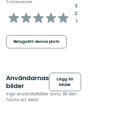
0 recensioner
:
3
av
:
2
:
1
5
stjärnor
Betygsätt denna plats
Användarnas
Lägg till
bilder
bilder
Inga användarbilder ännu. Bli den
första att dela!