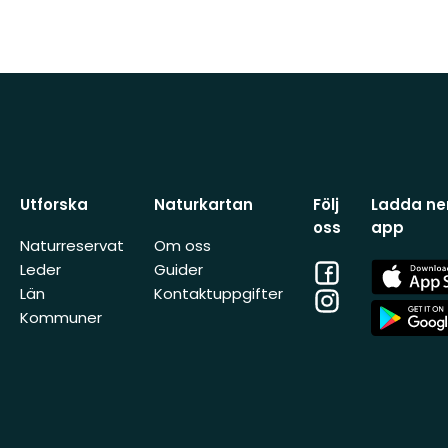
Utforska
Naturkartan
Följ
Ladda ner
oss
app
Naturreservat
Om oss
Facebook
App
Leder
Guider
Store
Län
Kontaktuppgifter
Instagram
App
Kommuner
Store