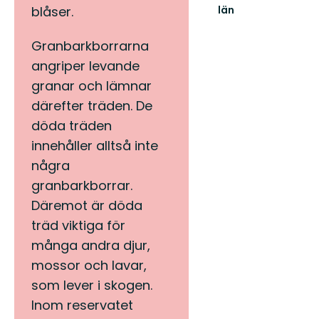
län
blåser.
Guide
till
Granbarkborrarna
naturreservat
och
angriper levande
nationalparker
granar och lämnar
i
S...
därefter träden. De
döda träden
innehåller alltså inte
några
granbarkborrar.
Däremot är döda
träd viktiga för
många andra djur,
mossor och lavar,
som lever i skogen.
Inom reservatet