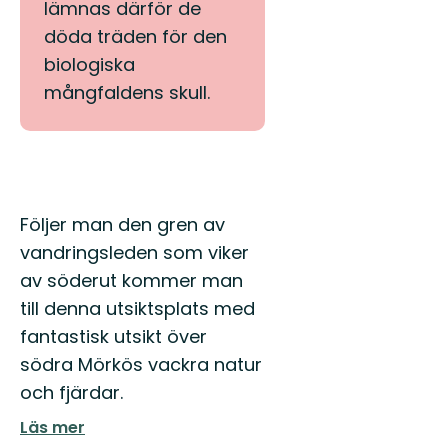
lämnas därför de
döda träden för den
biologiska
mångfaldens skull.
Beskrivning
Följer man den gren av
vandringsleden som viker
av söderut kommer man
till denna utsiktsplats med
fantastisk utsikt över
södra Mörkös vackra natur
och fjärdar.
Läs mer