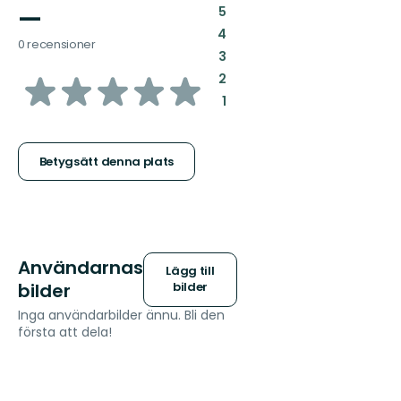
—
:
5
:
4
0 recensioner
:
3
av
:
2
:
1
5
stjärnor
Betygsätt denna plats
Användarnas
Lägg till
bilder
bilder
Inga användarbilder ännu. Bli den
första att dela!