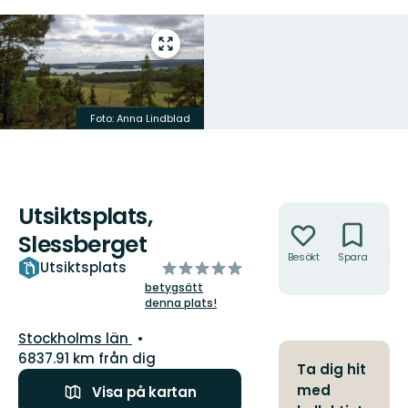
Gå
till
helskärmsläge
Foto: Anna Lindblad
Utsiktsplats,
Åtgärder
Slessberget
Besökt
Spara
Hitt
av
Utsiktsplats
hit
5
betygsätt
denna plats!
stjärnor
Län:
Stockholms län
6837.91 km från dig
Ta dig hit
med
Visa på kartan