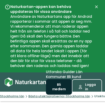
Naturkartan-appen kan behöva
Stän
uppdateras för vissa användare
Användare av Naturkartans app för Android
rapporterar i sommar att appen är seg mm.
Vi rekommenderar att man raderar appen
helt från sin telefon i så fall och laddar ned
igen! Då skall den fungera bättre. Den
befintliga appen skall ersättas av en ny app
efter sommaren. Den gamla appen laddar
all data för hela landet lokalt i appen (för
att klara offline-läge) men det innebär att
den blir för stor för vissa telefoner - då
behöver den raderas och laddas ned igen!
Utforska
Guider
Län
Kommuner
Bli kund
Bli
Logga
medlem
in
Stockholms län
Bästa utsiktsplatserna i Stockholms län
Utsikts