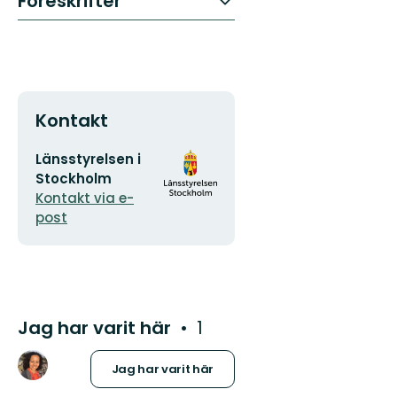
Föreskrifter
Kontakt
E-
Organisationens
Länsstyrelsen i
postadress
logotyp
Stockholm
Kontakt via e-
post
Jag har varit här
1
Jag har varit här