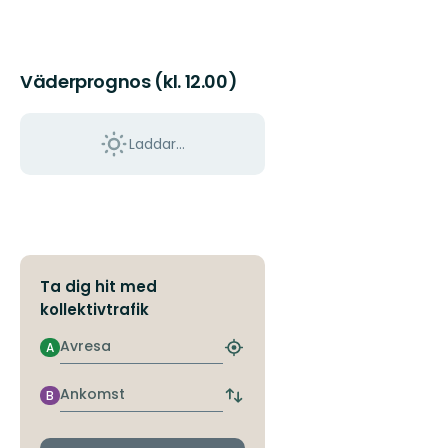
Väderprognos (kl. 12.00)
Laddar...
Ta dig hit med
kollektivtrafik
Avresa
A
Hitta
närmaste
hållplats
Ankomst
B
Byt
avgångs-
och