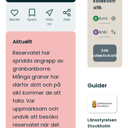
kollektivtr
Åtgärder
afik
Avresa
A
Besökt
Spara
Hitta
Dela
Hitta
hit
närmas
hållpla
Ankomst
B
Byt
avgång
Aktuellt
och
ankomst
Sök
Reservatet har
kollektivtrafik
spridda angrepp av
granbarkborre.
Många granar har
därför dött och på
Guider
sikt kommer de att
falla. Var
uppmärksam och
undvik att besöka
Länsstyrelsen
reservatet när det
Stockholm