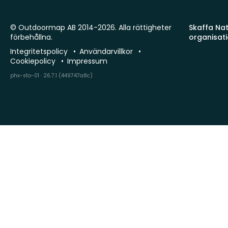
© Outdoormap AB 2014-2026. Alla rättigheter
Skaffa Natu
förbehållna.
organisat
Integritetspolicy
Användarvillkor
Cookiepolicy
Impressum
phx-sto-01 · 26.7.1 (449747a8c)