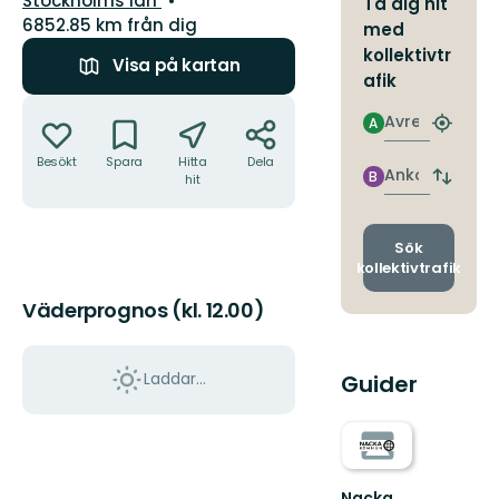
Stockholms län
Ta dig hit
6852.85 km från dig
med
kollektivtr
Visa på kartan
afik
Åtgärder
Avresa
A
Hitta
närmas
Besökt
Spara
Hitta
Dela
hållpla
Ankomst
B
hit
Byt
avgång
och
ankomst
Sök
kollektivtrafik
Väderprognos (kl. 12.00)
Laddar...
Guider
Nacka