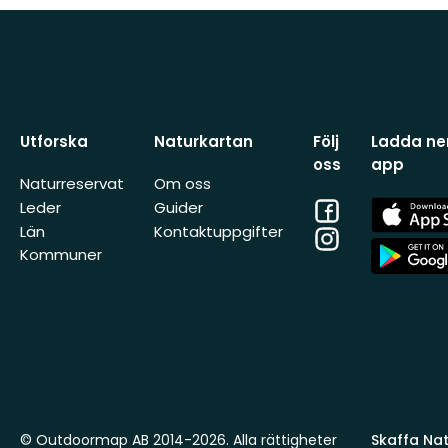
Utforska
Naturkartan
Följ
Ladda ner
oss
app
Naturreservat
Om oss
Facebook
App
Leder
Guider
Store
Län
Kontaktuppgifter
Instagram
App
Kommuner
Store
© Outdoormap AB 2014-2026. Alla rättigheter
Skaffa Natu