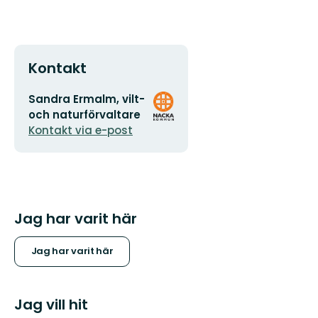
Kontakt
E-
Organisationens
Sandra Ermalm, vilt-
postadress
logotyp
och naturförvaltare
Kontakt via e-post
Jag har varit här
Jag har varit här
Jag vill hit