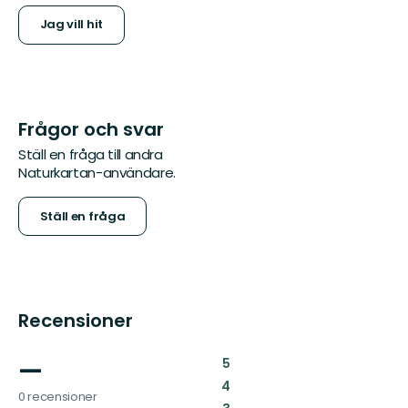
Jag vill hit
Frågor och svar
Ställ en fråga till andra
Naturkartan-användare.
Ställ en fråga
Recensioner
—
:
5
:
4
0 recensioner
: