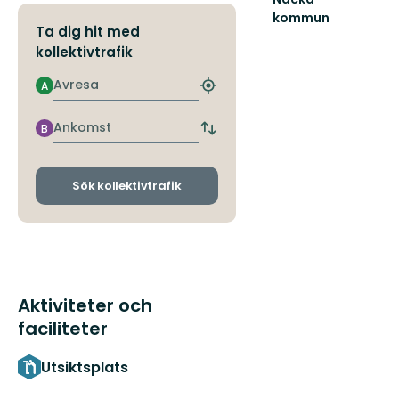
kommun
Ta dig hit med
Upptäck
Nackas
kollektivtrafik
natur
Avresa
A
Hitta
närmaste
hållplats
Ankomst
B
Byt
avgångs-
och
ankomsthållplatser
Sök kollektivtrafik
Aktiviteter och
faciliteter
Utsiktsplats