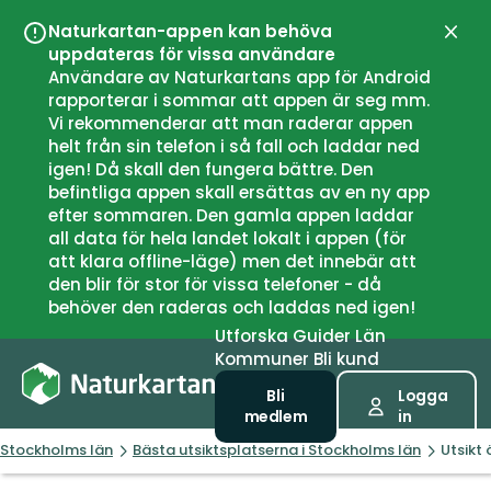
Naturkartan-appen kan behöva
Stän
uppdateras för vissa användare
Användare av Naturkartans app för Android
rapporterar i sommar att appen är seg mm.
Vi rekommenderar att man raderar appen
helt från sin telefon i så fall och laddar ned
igen! Då skall den fungera bättre. Den
befintliga appen skall ersättas av en ny app
efter sommaren. Den gamla appen laddar
all data för hela landet lokalt i appen (för
att klara offline-läge) men det innebär att
den blir för stor för vissa telefoner - då
behöver den raderas och laddas ned igen!
Utforska
Guider
Län
Kommuner
Bli kund
Bli
Logga
medlem
in
Stockholms län
Bästa utsiktsplatserna i Stockholms län
Utsikt