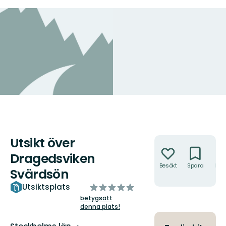
Utsikt över
Åtgärder
Dragedsviken
Besökt
Spara
Hitt
Svärdsön
hit
av
Utsiktsplats
5
betygsätt
denna plats!
stjärnor
Län: