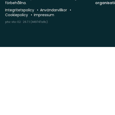
förbehållna.
organisat
Integritetspolicy
Användarvillkor
Cookiepolicy
Impressum
phx-sto-02 · 26.7.1 (449747a8c)