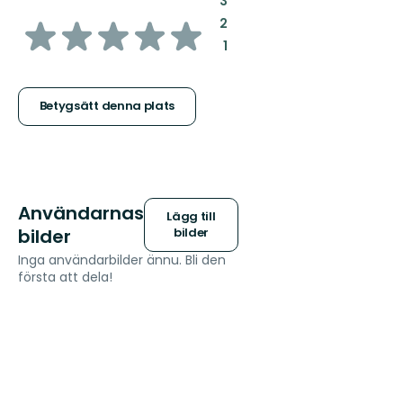
3
av
:
2
:
1
5
stjärnor
Betygsätt denna plats
Användarnas
Lägg till
bilder
bilder
Inga användarbilder ännu. Bli den
första att dela!