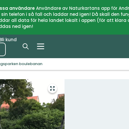
issa användare
Användare av Naturkartans app för Andr
n telefon i så fall och laddar ned igen! Då skall den fun
 all data för hela landet lokalt i appen (för att klara of
addas ned igen!
Bli kund
gsparken boulebanan
Gå
till
helskärmsläge