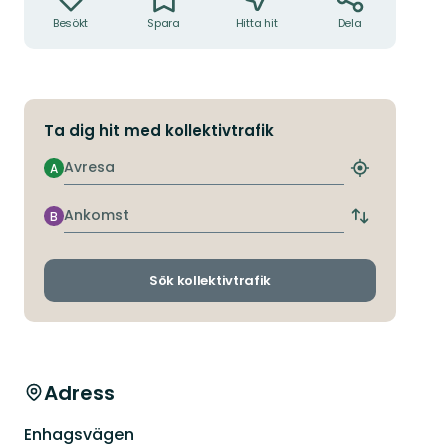
Besökt
Spara
Hitta hit
Dela
Ta dig hit med kollektivtrafik
Avresa
A
Hitta
närmaste
hållplats
Ankomst
B
Byt
avgångs-
och
ankomsthållp
Sök kollektivtrafik
Adress
Enhagsvägen