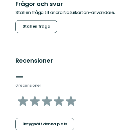
Frågor och svar
Ställ en fråga till andra Naturkartan-användare.
Ställ en fråga
Recensioner
—
0 recensioner
av
5
stjärnor
Betygsätt denna plats