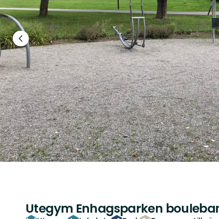
Föregående
bild
Utegym Enhagsparken bouleba