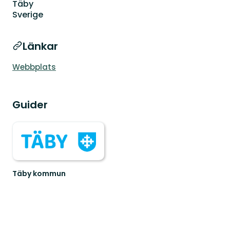
Täby
Sverige
Länkar
Webbplats
Guider
Täby kommun
Välkommen
till
Täbys
fantastiska
natur