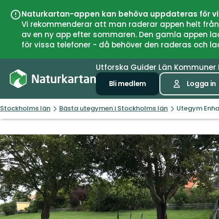
Naturkartan-appen kan behöva uppdateras för v
Vi rekommenderar att man raderar appen helt från si
av en ny app efter sommaren. Den gamla appen laddar
för vissa telefoner - då behöver den raderas och l
Utforska
Guider
Län
Kommuner
Bli medlem
Logga in
Stockholms län
Bästa utegymen i Stockholms län
Utegym Enha