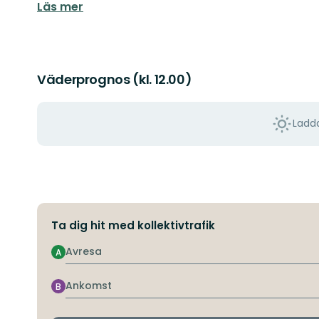
Läs mer
Väderprognos (kl. 12.00)
Ladda
Ta dig hit med kollektivtrafik
Avresa
A
Ankomst
B