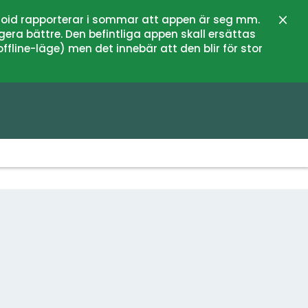
oid rapporterar i sommar att appen är seg mm.
Stän
gera bättre. Den befintliga appen skall ersättas
fline-läge) men det innebär att den blir för stor