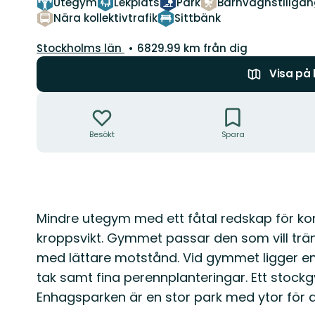
Utegym
Lekplats
Park
Barnvagnstillgän
Nära kollektivtrafik
Sittbänk
Län:
Stockholms län
6829.99 km från dig
Visa på
Åtgärder
Besökt
Spara
Beskrivning
Mindre utegym med ett fåtal redskap för ko
kroppsvikt. Gymmet passar den som vill träna
med lättare motstånd. Vid gymmet ligger en
tak samt fina perennplanteringar. Ett stockg
Enhagsparken är en stor park med ytor för akt