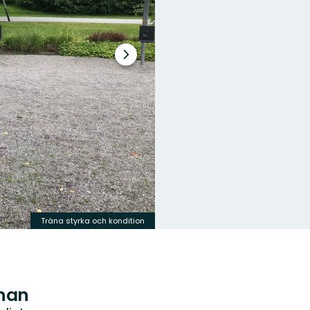
Nästa
bildspel
Träna styrka och kondition
nan