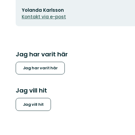
E-
Yolanda Karlsson
postadress
Kontakt via e-post
Jag har varit här
Jag har varit här
Jag vill hit
Jag vill hit