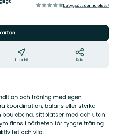
gligt
av
betygsätt denna plats!
5
stjärnor
 kartan
Hitta hit
Dela
ndition och träning med egen
 koordination, balans eller styrka
 boulebana, sittplatser med och utan
ym finns i närheten för tyngre träning.
ivitet och vila.