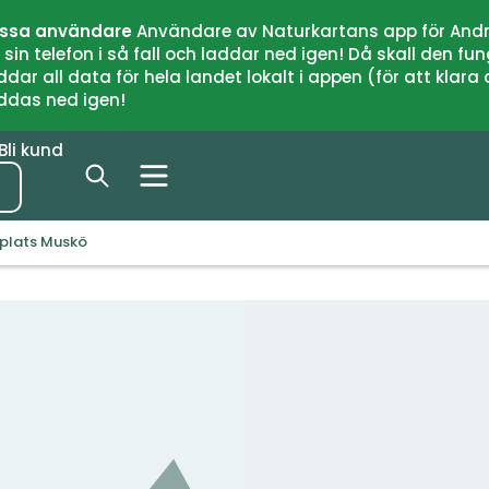
issa användare
Användare av Naturkartans app för Andr
n telefon i så fall och laddar ned igen! Då skall den fun
 all data för hela landet lokalt i appen (för att klara of
addas ned igen!
Bli kund
splats Muskö