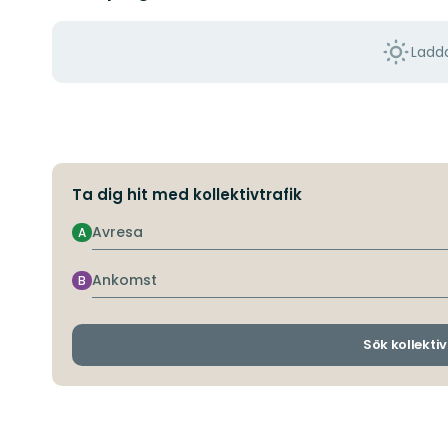
Ladda
Ta dig hit med kollektivtrafik
Avresa
A
Ankomst
B
Sök kollektiv