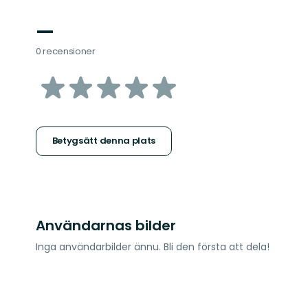
—
0 recensioner
av
5
stjärnor
Betygsätt denna plats
Användarnas bilder
Inga användarbilder ännu. Bli den första att dela!