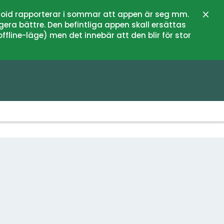
oid rapporterar i sommar att appen är seg mm.
Stän
gera bättre. Den befintliga appen skall ersättas
fline-läge) men det innebär att den blir för stor