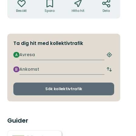
Besökt
Spara
Hitta hit
Dela
Ta dig hit med kollektivtrafik
Avresa
A
Hitta
närmaste
hållplats
Ankomst
B
Byt
avgångs-
och
ankomsthållp
Sök kollektivtrafik
Guider