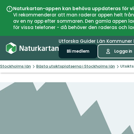
Naturkartan-appen kan behöva uppdateras för v
Vi rekommenderar att man raderar appen helt från si
av en ny app efter sommaren. Den gamla appen laddar
för vissa telefoner - då behöver den raderas och l
Utforska
Guider
Län
Kommuner
Bli medlem
Logga in
Stockholms län
Bästa utsiktsplatserna i Stockholms län
Utsikt