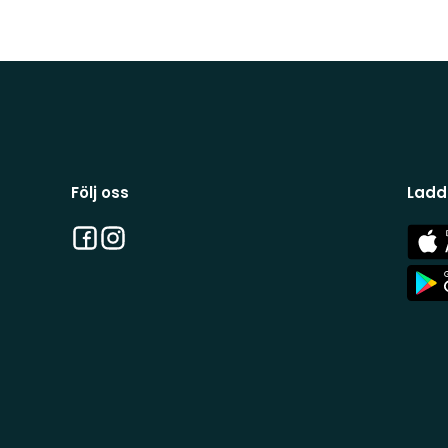
Följ oss
Ladd
Facebook
Instagram
App
Stor
App
Stor