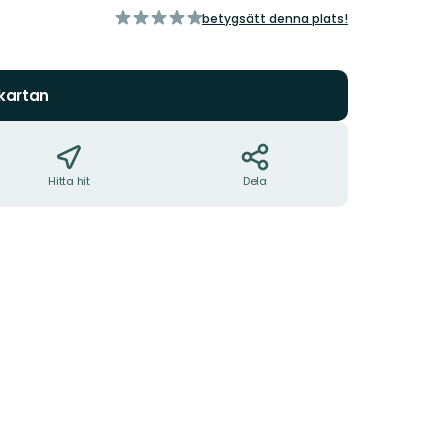
av
betygsätt denna plats!
5
stjärnor
 kartan
Hitta hit
Dela