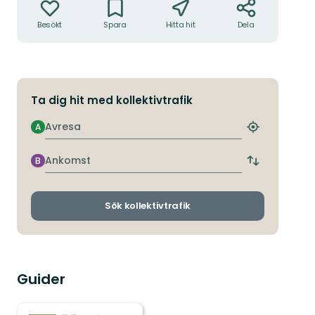
Besökt
Spara
Hitta hit
Dela
Ta dig hit med kollektivtrafik
Avresa
A
Hitta
närmaste
hållplats
Ankomst
B
Byt
avgångs-
och
ankomsthållp
Sök kollektivtrafik
Guider