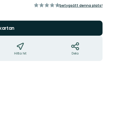
av
betygsätt denna plats!
5
stjärnor
 kartan
Hitta hit
Dela