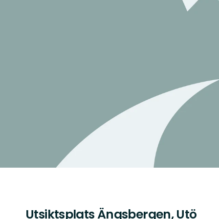
Utsiktsplats Ängsbergen, Utö