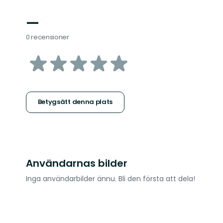
—
0 recensioner
av
5
stjärnor
Betygsätt denna plats
Användarnas bilder
Inga användarbilder ännu. Bli den första att dela!