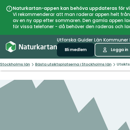
Naturkartan-appen kan behöva uppdateras för v
Vi rekommenderar att man raderar appen helt från si
av en ny app efter sommaren. Den gamla appen laddar
för vissa telefoner - då behöver den raderas och l
Utforska
Guider
Län
Kommuner
Bli medlem
Logga in
Stockholms län
Bästa utsiktsplatserna i Stockholms län
Utsikt