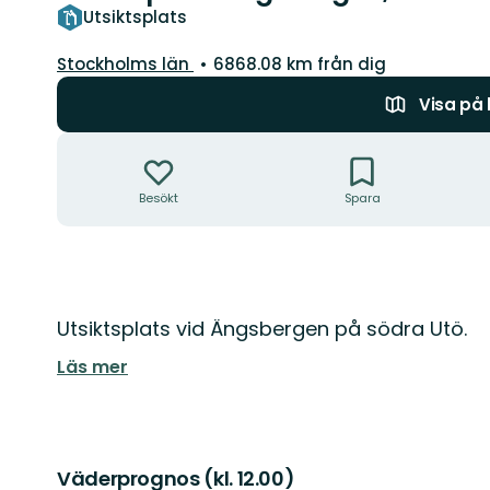
Utsiktsplats
Län:
Stockholms län
6868.08 km från dig
Visa på
Åtgärder
Besökt
Spara
Beskrivning
Utsiktsplats vid Ängsbergen på södra Utö.
Läs mer
Väderprognos (kl. 12.00)