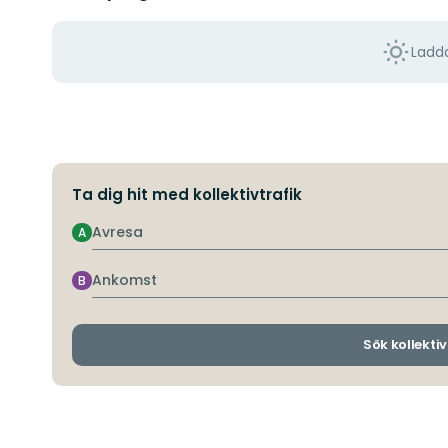
Ladda
Ta dig hit med kollektivtrafik
Avresa
A
Ankomst
B
Sök kollektiv