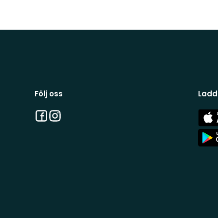
Följ oss
Ladd
Facebook
Instagram
App
Stor
App
Stor