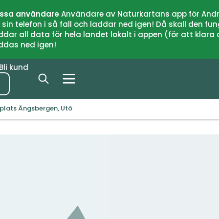
issa användare
Användare av Naturkartans app för Andr
n telefon i så fall och laddar ned igen! Då skall den fun
 all data för hela landet lokalt i appen (för att klara of
addas ned igen!
Bli kund
splats Ängsbergen, Utö