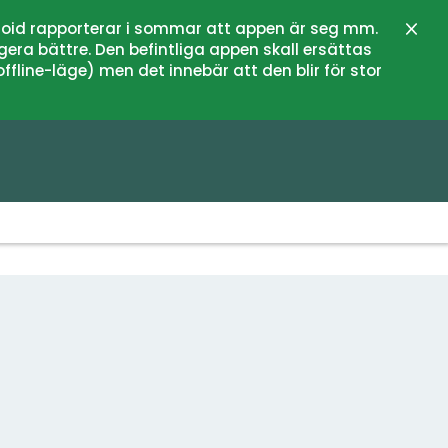
oid rapporterar i sommar att appen är seg mm.
Stän
gera bättre. Den befintliga appen skall ersättas
fline-läge) men det innebär att den blir för stor