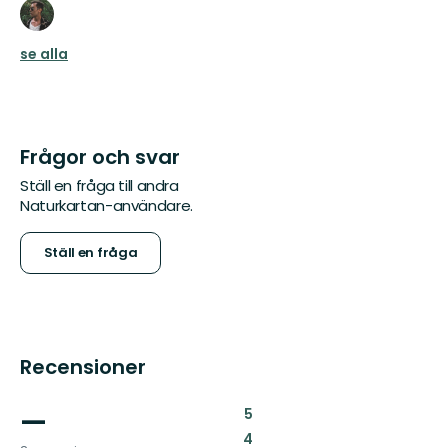
se alla
Frågor och svar
Ställ en fråga till andra
Naturkartan-användare.
Ställ en fråga
Recensioner
—
:
5
:
4