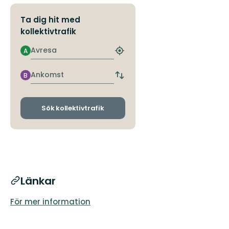
Ta dig hit med
kollektivtrafik
Avresa
A
Hitta
närmaste
hållplats
Ankomst
B
Byt
avgångs-
och
ankomsthållplatser
Sök kollektivtrafik
Länkar
För mer information