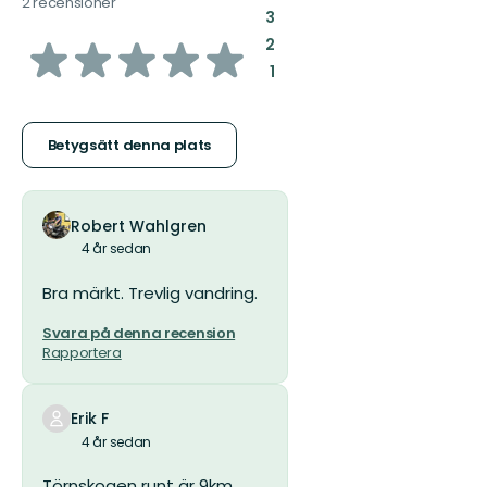
2 recensioner
:
3
av
:
2
:
1
5
stjärnor
Betygsätt denna plats
Robert Wahlgren
4 år sedan
Bra märkt. Trevlig vandring.
Svara på denna recension
Rapportera
Erik F
4 år sedan
Törnskogen runt är 9km