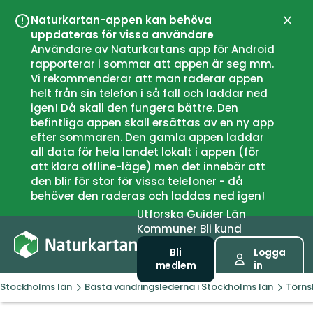
Naturkartan-appen kan behöva
Stän
uppdateras för vissa användare
Användare av Naturkartans app för Android
rapporterar i sommar att appen är seg mm.
Vi rekommenderar att man raderar appen
helt från sin telefon i så fall och laddar ned
igen! Då skall den fungera bättre. Den
befintliga appen skall ersättas av en ny app
efter sommaren. Den gamla appen laddar
all data för hela landet lokalt i appen (för
att klara offline-läge) men det innebär att
den blir för stor för vissa telefoner - då
behöver den raderas och laddas ned igen!
Utforska
Guider
Län
Kommuner
Bli kund
Bli
Logga
medlem
in
Stockholms län
Bästa vandringslederna i Stockholms län
Törns