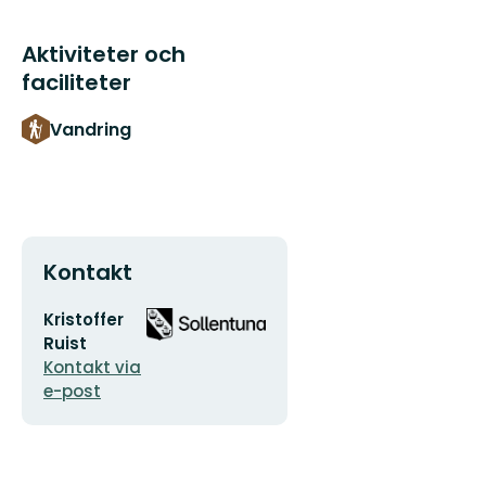
Aktiviteter och
faciliteter
Vandring
Kontakt
E-
Organisationens
Kristoffer
postadress
logotyp
Ruist
Kontakt via
e-post