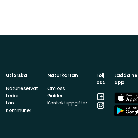
Utforska
Naturkartan
Följ
Ladda ner
oss
app
Naturreservat
Om oss
Facebook
App
Leder
Guider
Store
Län
Kontaktuppgifter
Instagram
App
Kommuner
Store