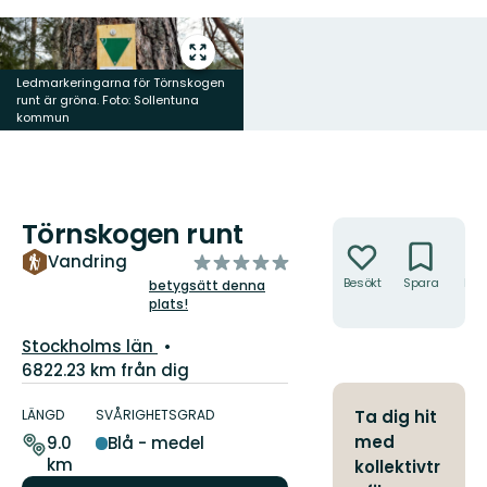
Gå
till
Ledmarkeringarna för Törnskogen
helskärmsläge
runt är gröna. Foto: Sollentuna
kommun
Törnskogen runt
Åtgärder
av
Vandring
5
Besökt
Spara
Hitt
betygsätt denna
hit
plats!
stjärnor
Län:
Stockholms län
6822.23 km från dig
Information
om
LÄNGD
SVÅRIGHETSGRAD
Ta dig hit
leden
med
9.0
Blå - medel
km
kollektivtr