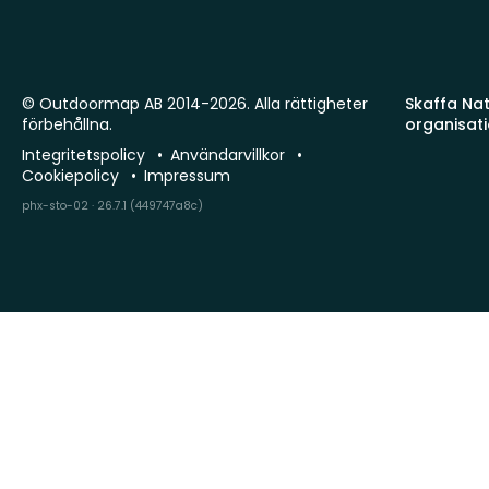
© Outdoormap AB 2014-2026. Alla rättigheter
Skaffa Natu
förbehållna.
organisat
Integritetspolicy
Användarvillkor
Cookiepolicy
Impressum
phx-sto-02 · 26.7.1 (449747a8c)