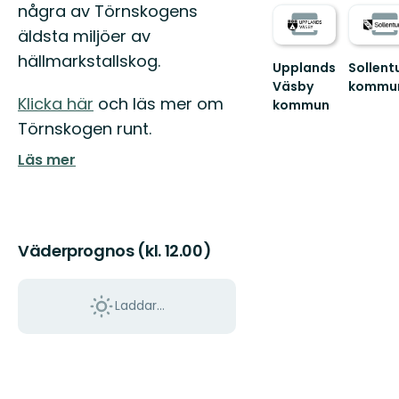
några av Törnskogens
äldsta miljöer av
hällmarkstallskog.
Upplands
Sollent
Väsby
kommu
Klicka här
och läs mer om
Välkom
kommun
ut
Välkommen
Törnskogen runt.
i
till
Sollentu
Upplands
Läs mer
natur.
Väsbys
Välj
natur!
mellan
Här
f...
finns...
Väderprognos (kl. 12.00)
Laddar...