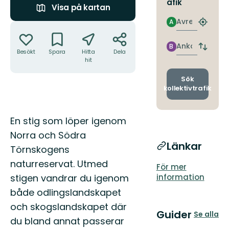
afik
Visa på kartan
Avresa
A
Åtgärder
Hitta
närmas
hållpla
Ankomst
B
Byt
Besökt
Spara
Hitta
Dela
avgång
hit
och
ankomst
Sök
kollektivtrafik
Beskrivning
En stig som löper igenom
Norra och Södra
Länkar
Törnskogens
naturreservat. Utmed
För mer
information
stigen vandrar du igenom
både odlingslandskapet
och skogslandskapet där
Guider
Se alla
du bland annat passerar