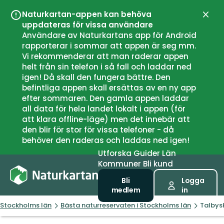
Naturkartan-appen kan behöva
Stän
uppdateras för vissa användare
Användare av Naturkartans app för Android
rapporterar i sommar att appen är seg mm.
Vi rekommenderar att man raderar appen
helt från sin telefon i så fall och laddar ned
igen! Då skall den fungera bättre. Den
befintliga appen skall ersättas av en ny app
efter sommaren. Den gamla appen laddar
all data för hela landet lokalt i appen (för
att klara offline-läge) men det innebär att
den blir för stor för vissa telefoner - då
behöver den raderas och laddas ned igen!
Utforska
Guider
Län
Kommuner
Bli kund
Bli
Logga
medlem
in
Stockholms län
Bästa naturreservaten i Stockholms län
Talbys