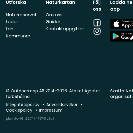
Utforska
Naturkartan
Följ
Ladda ner
oss
app
Naturreservat
Om oss
Facebook
App
Leder
Guider
Store
Län
Kontaktuppgifter
Instagram
App
Kommuner
Store
© Outdoormap AB 2014-2026. Alla rättigheter
Skaffa Natu
förbehållna.
organisat
Integritetspolicy
Användarvillkor
Cookiepolicy
Impressum
phx-sto-01 · 26.7.1 (449747a8c)