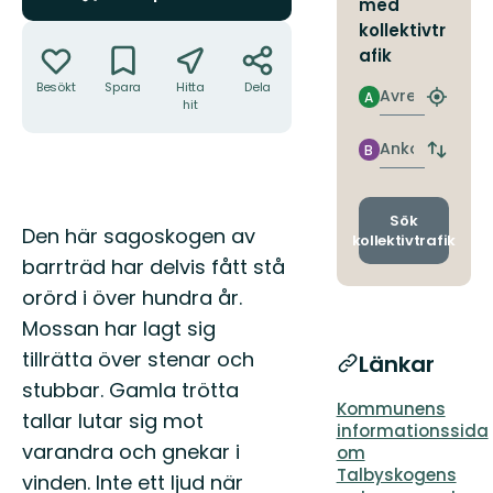
med
Åtgärder
kollektivtr
afik
Besökt
Spara
Hitta
Dela
Avresa
A
Hitta
hit
närmas
hållpla
Ankomst
B
Byt
avgång
och
ankomst
Sök
Beskrivning
Den här sagoskogen av
kollektivtrafik
barrträd har delvis fått stå
orörd i över hundra år.
Mossan har lagt sig
tillrätta över stenar och
Länkar
stubbar. Gamla trötta
Kommunens
tallar lutar sig mot
informationssida
varandra och gnekar i
om
Talbyskogens
vinden. Inte ett ljud när