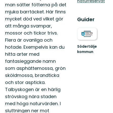
naturreservat
man sätter fötterna på det
mjuka barrtäcket. Här finns
mycket död ved vilket gör
Guider
att många svampar,
mossor och tickor trivs.
Flera är ovanliga och
hotade. Exempelvis kan du
Södertälje
kommun
hitta arter med
Södertäljes
fantasieggande namn
natur
är
som asphättemossa, grön
en
sköldmossa, brandticka
riktig
skatt!
och stor aspticka.
Här
Talbyskogen är en härlig
finns...
strövskog nära staden
med höga naturvärden. I
sluttningen ner mot