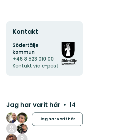
Kontakt
E-
Organisationens
Södertälje
postadress
logotyp
kommun
+46 8 523 010 00
Kontakt via e-post
Jag har varit här
14
Jag har varit här