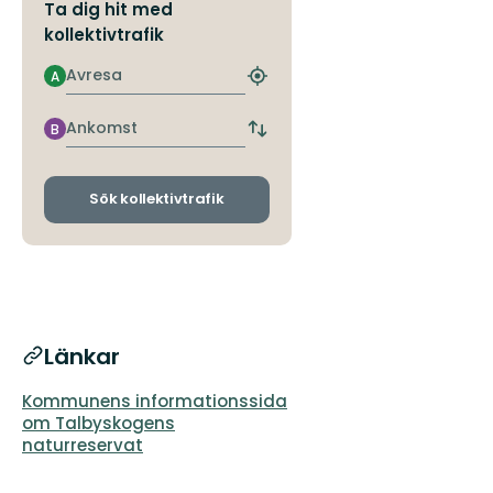
Ta dig hit med
kollektivtrafik
Avresa
A
Hitta
närmaste
hållplats
Ankomst
B
Byt
avgångs-
och
ankomsthållplatser
Sök kollektivtrafik
Länkar
Kommunens informationssida
om Talbyskogens
naturreservat