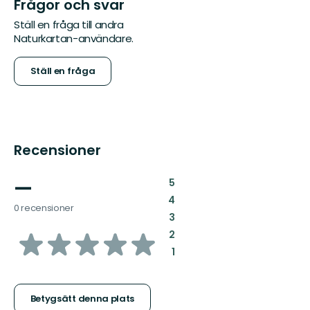
Frågor och svar
Ställ en fråga till andra
Naturkartan-användare.
Ställ en fråga
Recensioner
—
:
5
:
4
0 recensioner
:
3
av
:
2
:
1
5
stjärnor
Betygsätt denna plats