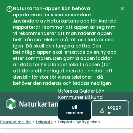
Naturkartan-appen kan behöva
Stän
uppdateras för vissa användare
Användare av Naturkartans app för Android
rapporterar i sommar att appen är seg mm.
Vi rekommenderar att man raderar appen
helt från sin telefon i så fall och laddar ned
igen! Då skall den fungera bättre. Den
befintliga appen skall ersättas av en ny app
efter sommaren. Den gamla appen laddar
all data för hela landet lokalt i appen (för
att klara offline-läge) men det innebär att
den blir för stor för vissa telefoner - då
behöver den raderas och laddas ned igen!
Utforska
Guider
Län
Kommuner
Bli kund
Bli
Logga
medlem
in
Stockholms län
Lekplats
Lekplats Sjöflygleken