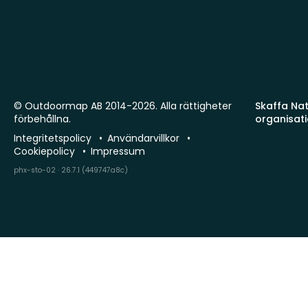
© Outdoormap AB 2014-2026. Alla rättigheter
Skaffa Natu
förbehållna.
organisat
Integritetspolicy
Användarvillkor
Cookiepolicy
Impressum
phx-sto-02 · 26.7.1 (449747a8c)