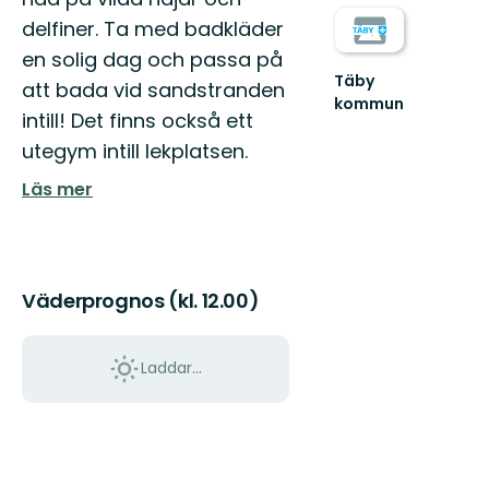
delfiner. Ta med badkläder
en solig dag och passa på
Täby
att bada vid sandstranden
kommun
intill! Det finns också ett
Välkommen
till
utegym intill lekplatsen.
Täbys
fantastiska
Läs mer
natur
och
grön...
Väderprognos (kl. 12.00)
Laddar...