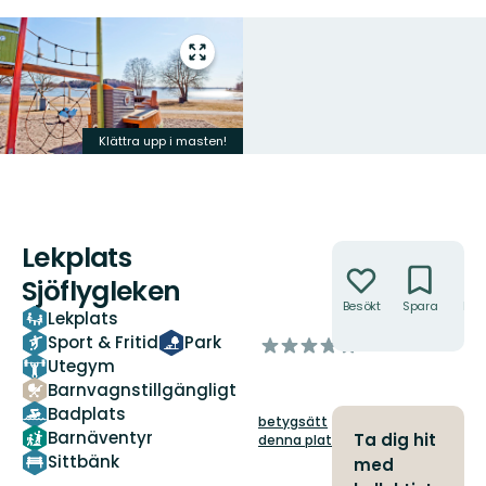
Gå
till
helskärmsläge
Klättra upp i masten!
Lekplats
Åtgärder
Sjöflygleken
Besökt
Spara
Hitt
Lekplats
hit
Sport & Fritid
Park
av
Utegym
5
stjärnor
Barnvagnstillgängligt
Badplats
betygsätt
Barnäventyr
Ta dig hit
denna plats!
Sittbänk
med