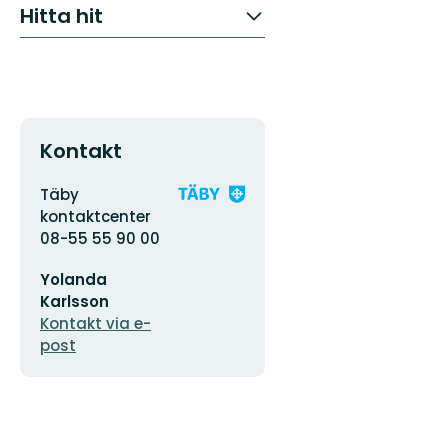
Hitta hit
Kontakt
Adress
Organisationens
Täby
logotyp
kontaktcenter
08-55 55 90 00
E-
Yolanda
postadress
Karlsson
Kontakt via e-
post