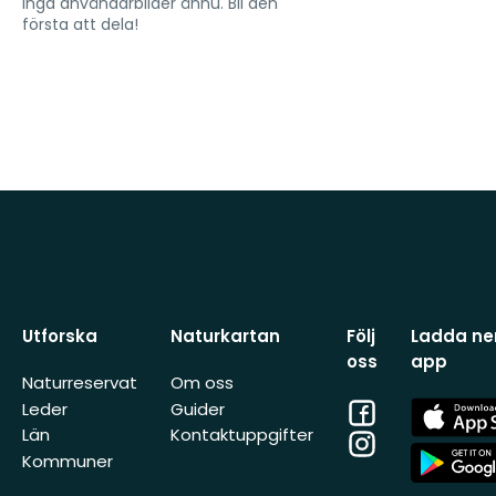
Inga användarbilder ännu. Bli den
första att dela!
Utforska
Naturkartan
Följ
Ladda ner
oss
app
Naturreservat
Om oss
Facebook
App
Leder
Guider
Store
Län
Kontaktuppgifter
Instagram
App
Kommuner
Store