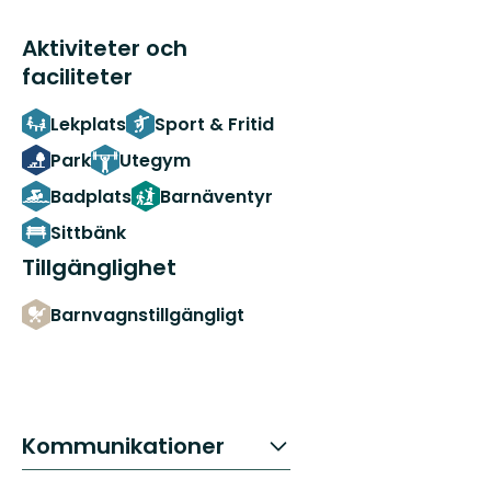
Aktiviteter och
faciliteter
Lekplats
Sport & Fritid
Park
Utegym
Badplats
Barnäventyr
Sittbänk
Tillgänglighet
Barnvagnstillgängligt
Kommunikationer