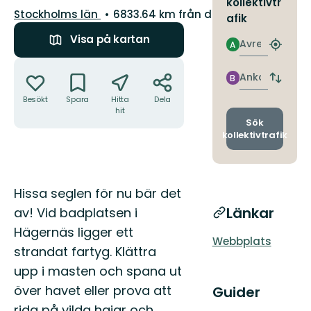
kollektivtr
Län:
Stockholms län
6833.64 km från dig
afik
Visa på kartan
Avresa
A
Hitta
närmas
Åtgärder
hållpla
Ankomst
B
Byt
avgång
Besökt
Spara
Hitta
Dela
och
hit
ankomst
Sök
kollektivtrafik
Beskrivning
Hissa seglen för nu bär det
Länkar
av! Vid badplatsen i
Hägernäs ligger ett
Webbplats
strandat fartyg. Klättra
upp i masten och spana ut
över havet eller prova att
Guider
rida på vilda hajar och