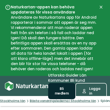
Naturkartan-appen kan behöva
Stän
uppdateras för vissa användare
Användare av Naturkartans app för Android
rapporterar i sommar att appen är seg mm.
Vi rekommenderar att man raderar appen
helt från sin telefon i så fall och laddar ned
igen! Då skall den fungera bättre. Den
befintliga appen skall ersättas av en ny app
efter sommaren. Den gamla appen laddar
all data för hela landet lokalt i appen (för
att klara offline-läge) men det innebär att
den blir för stor för vissa telefoner - då
behöver den raderas och laddas ned igen!
Utforska
Guider
Län
Kommuner
Bli kund
Bli
Logga
medlem
in
Stockholms län
Bästa vandringslederna i Stockholms län
Sjöän