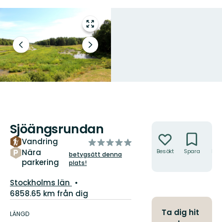
Gå
till
helskärmsläge
Föregående
Nästa
bild
bildspel
Sjöängsrundan
Åtgärder
Vandring
av
5
Nära
Besökt
Spara
Hitt
betygsätt denna
hit
parkering
stjärnor
plats!
Län:
Stockholms län
6858.65 km från dig
Information
Ta dig hit
om
LÄNGD