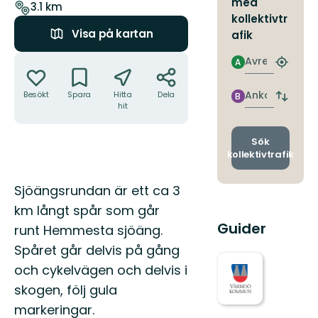
med
leden
3.1 km
kollektivtr
Visa på kartan
afik
Åtgärder
Avresa
A
Hitta
närmas
hållpla
Ankomst
Besökt
Spara
Hitta
Dela
B
Byt
hit
avgång
och
ankomst
Sök
kollektivtrafik
Beskrivning
Sjöängsrundan är ett ca 3
km långt spår som går
Guider
runt Hemmesta sjöäng.
Spåret går delvis på gång
och cykelvägen och delvis i
skogen, följ gula
markeringar.