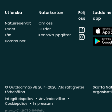
Utforska
Naturkartan
Följ
Ladda ner
oss
app
Naturreservat
Om oss
Facebook
App
Leder
Guider
Store
Län
Kontaktuppgifter
Instagram
App
Kommuner
Store
© Outdoormap AB 2014-2026. Alla rättigheter
Skaffa Natu
förbehållna.
organisat
Integritetspolicy
Användarvillkor
Cookiepolicy
Impressum
phx-sto-01 · 26.7.1 (449747a8c)