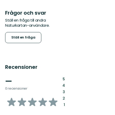
Frågor och svar
Ställ en fråga till andra
Naturkartan-användare.
Ställ en fråga
Recensioner
—
:
5
:
4
0 recensioner
:
3
av
:
2
:
1
5