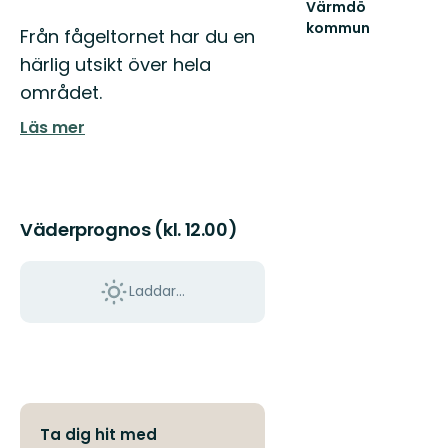
Värmdö
kommun
Från fågeltornet har du en
Värmdö
härlig utsikt över hela
är
en
området.
välbesökt
skärgårdskommun
Läs mer
med
mång...
Väderprognos (kl. 12.00)
Laddar...
Ta dig hit med