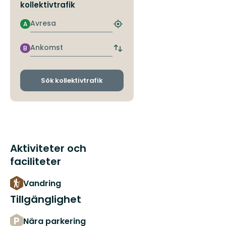
kollektivtrafik
Avresa
A
Hitta
närmaste
hållplats
Ankomst
B
Byt
avgångs-
och
ankomsthållplatser
Sök kollektivtrafik
Aktiviteter och
faciliteter
Vandring
Tillgänglighet
Nära parkering