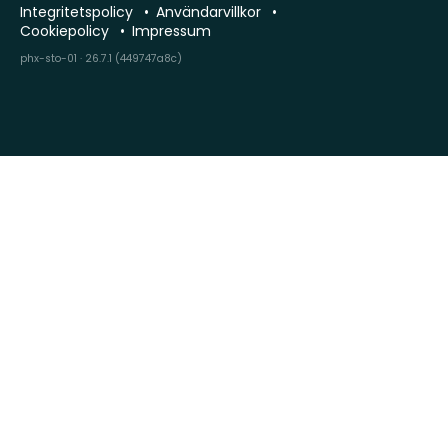
Integritetspolicy
Användarvillkor
Cookiepolicy
Impressum
phx-sto-01 · 26.7.1 (449747a8c)