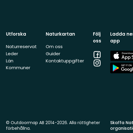
Utforska
Naturkartan
Följ
Ladda ner
oss
app
Naturreservat
Om oss
Facebook
App
Leder
Guider
Store
Län
Kontaktuppgifter
Instagram
App
Kommuner
Store
© Outdoormap AB 2014-2026. Alla rättigheter
Skaffa Natu
förbehållna.
organisat