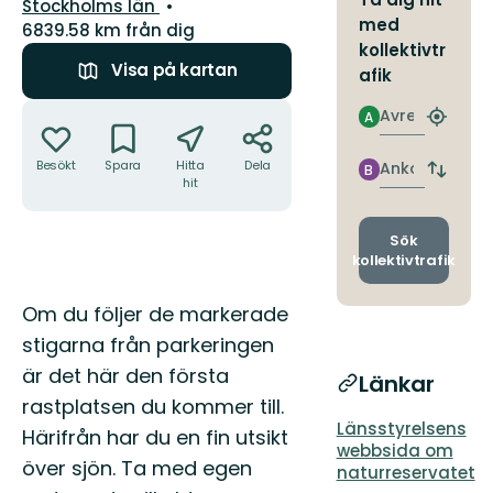
Län:
Stockholms län
med
6839.58 km från dig
kollektivtr
Visa på kartan
afik
Åtgärder
Avresa
A
Hitta
närmas
hållpla
Besökt
Spara
Hitta
Dela
Ankomst
B
Byt
hit
avgång
och
ankomst
Sök
kollektivtrafik
Beskrivning
Om du följer de markerade
stigarna från parkeringen
är det här den första
Länkar
rastplatsen du kommer till.
Länsstyrelsens
Härifrån har du en fin utsikt
webbsida om
över sjön. Ta med egen
naturreservatet