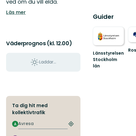
ved om du vill elda.
Läs mer
Guider
Väderprognos (kl. 12.00)
Ros
Länsstyrelsen
Stockholm
Laddar...
län
Guide
till
naturreservat
och
nationalparker
i
Ta dig hit med
S...
kollektivtrafik
Avresa
A
Hitta
närmaste