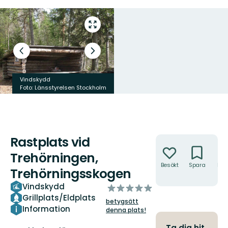
Gå
till
helskärmsläge
Föregående
Nästa
bild
bildspel
Vindskydd
Foto: Länsstyrelsen Stockholm
Foto: Länsstyrelsen Stockholm
Rastplats vid
Åtgärder
Trehörningen,
Besökt
Spara
Hitt
Trehörningsskogen
hit
Vindskydd
av
Grillplats/Eldplats
5
betygsätt
stjärnor
Information
denna plats!
Ta dig hit