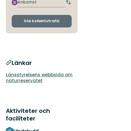
hållplats
Ankomst
B
Byt
avgångs-
och
ankomsthållplatser
Sök kollektivtrafik
Länkar
Länsstyrelsens webbsida om
naturreservatet
Aktiviteter och
faciliteter