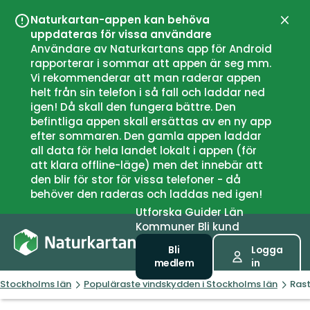
Naturkartan-appen kan behöva
Stän
uppdateras för vissa användare
Användare av Naturkartans app för Android
rapporterar i sommar att appen är seg mm.
Vi rekommenderar att man raderar appen
helt från sin telefon i så fall och laddar ned
igen! Då skall den fungera bättre. Den
befintliga appen skall ersättas av en ny app
efter sommaren. Den gamla appen laddar
all data för hela landet lokalt i appen (för
att klara offline-läge) men det innebär att
den blir för stor för vissa telefoner - då
behöver den raderas och laddas ned igen!
Utforska
Guider
Län
Kommuner
Bli kund
Bli
Logga
medlem
in
Stockholms län
Populäraste vindskydden i Stockholms län
Rast