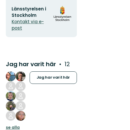
E-
Organisationens
Länsstyrelsen i
postadress
logotyp
Stockholm
Kontakt via e-
post
Jag har varit här
12
Jag har varit här
se alla