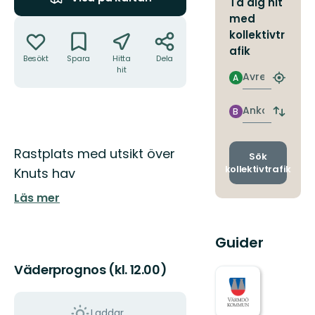
Ta dig hit
med
Åtgärder
kollektivtr
afik
Besökt
Spara
Hitta
Dela
hit
Avresa
A
Hitta
närmas
hållpla
Ankomst
B
Byt
avgång
och
Beskrivning
Rastplats med utsikt över
ankomst
Sök
kollektivtrafik
Knuts hav
Läs mer
Guider
Väderprognos (kl. 12.00)
Laddar...