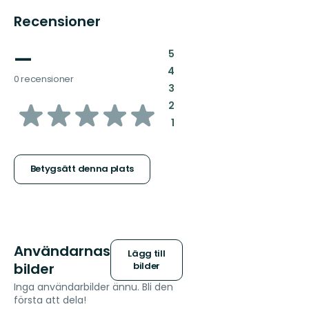
Recensioner
—
:
5
:
4
0 recensioner
:
3
av
:
2
:
1
5
stjärnor
Betygsätt denna plats
Användarnas
Lägg till
bilder
bilder
Inga användarbilder ännu. Bli den
första att dela!