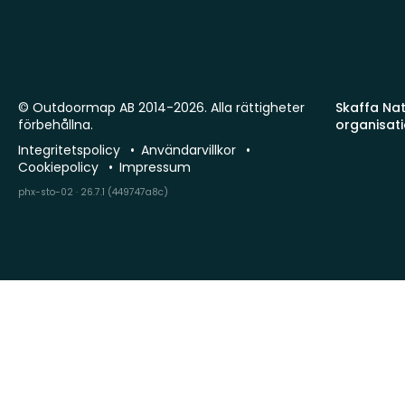
© Outdoormap AB 2014-2026. Alla rättigheter
Skaffa Natu
förbehållna.
organisat
Integritetspolicy
Användarvillkor
Cookiepolicy
Impressum
phx-sto-02 · 26.7.1 (449747a8c)