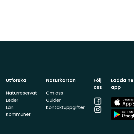
Utforska
Naturkartan
Följ
Ladda ner
oss
app
Naturreservat
Om oss
Facebook
App
Leder
Guider
Store
Län
Kontaktuppgifter
Instagram
App
Kommuner
Store