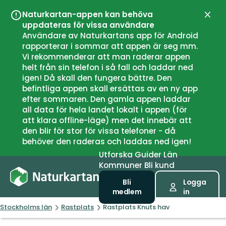
Naturkartan-appen kan behöva
Stän
uppdateras för vissa användare
Användare av Naturkartans app för Android
rapporterar i sommar att appen är seg mm.
Vi rekommenderar att man raderar appen
helt från sin telefon i så fall och laddar ned
igen! Då skall den fungera bättre. Den
befintliga appen skall ersättas av en ny app
efter sommaren. Den gamla appen laddar
all data för hela landet lokalt i appen (för
att klara offline-läge) men det innebär att
den blir för stor för vissa telefoner - då
behöver den raderas och laddas ned igen!
Utforska
Guider
Län
Kommuner
Bli kund
Bli
Logga
medlem
in
Stockholms län
Rastplats
Rastplats Knuts hav