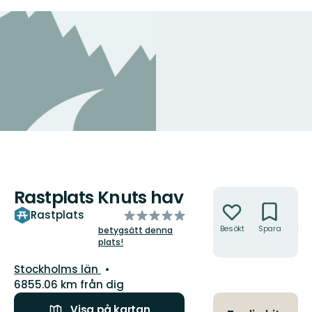
Rastplats Knuts hav
Åtgärder
av
Rastplats
5
Besökt
Spara
Hitt
betygsätt denna
hit
plats!
stjärnor
Län:
Stockholms län
6855.06 km från dig
Visa på kartan