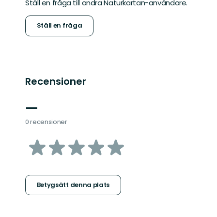
Ställ en fråga till andra Naturkartan-användare.
Ställ en fråga
Recensioner
—
0 recensioner
av
5
stjärnor
Betygsätt denna plats