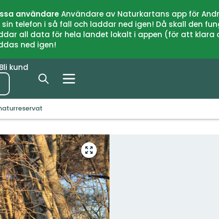
issa användare
Användare av Naturkartans app för Andr
n telefon i så fall och laddar ned igen! Då skall den fun
 all data för hela landet lokalt i appen (för att klara of
addas ned igen!
Bli kund
naturreservat
Gå
till
helskärmsläge