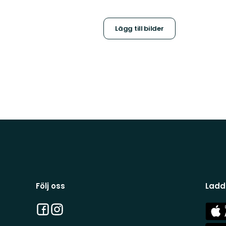
Lägg till bilder
Följ oss
Ladd
Facebook
Instagram
App
Stor