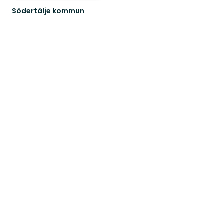
Södertälje kommun
Södertäljes
natur
är
en
riktig
skatt!
Här
finns...