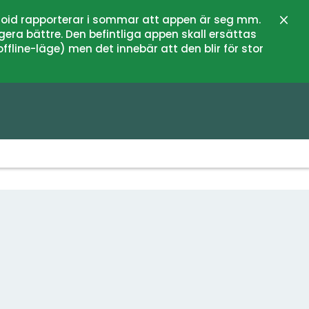
oid rapporterar i sommar att appen är seg mm.
Stän
gera bättre. Den befintliga appen skall ersättas
fline-läge) men det innebär att den blir för stor