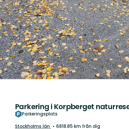
Parkering i Korpberget naturres
Parkeringsplats
Län:
Stockholms län
6818.85 km från dig