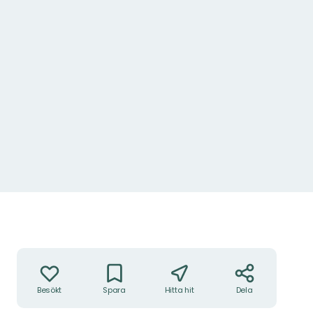
Åtgärder
Besökt
Spara
Hitta hit
Dela