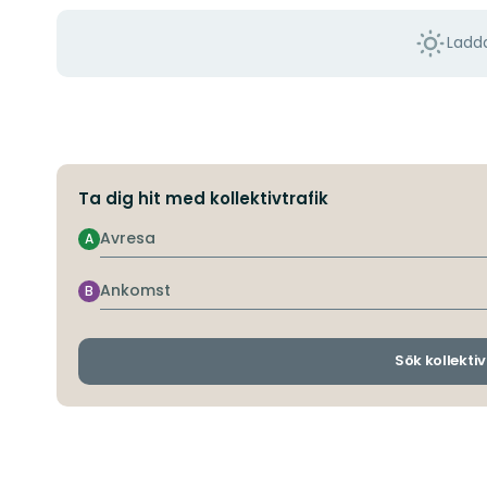
Ladda
Ta dig hit med kollektivtrafik
Avresa
A
Ankomst
B
Sök kollektiv