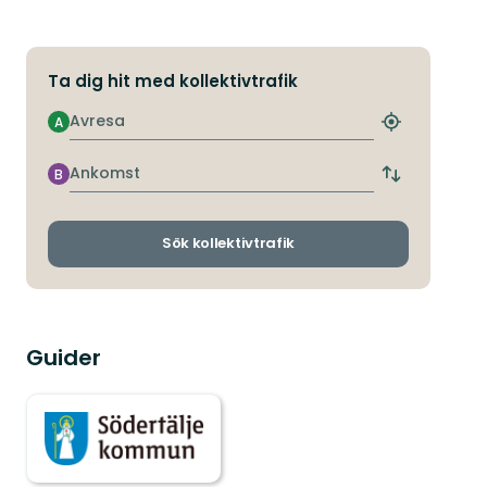
Ta dig hit med kollektivtrafik
Avresa
A
Hitta
närmaste
hållplats
Ankomst
B
Byt
avgångs-
och
ankomsthållp
Sök kollektivtrafik
Guider