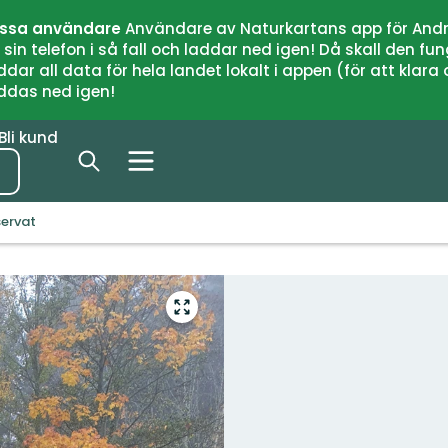
issa användare
Användare av Naturkartans app för Andr
n telefon i så fall och laddar ned igen! Då skall den fun
 all data för hela landet lokalt i appen (för att klara of
addas ned igen!
Bli kund
servat
Gå
till
helskärmsläge