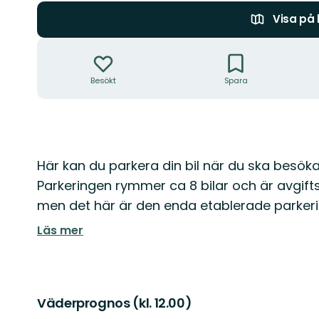
Visa på
Åtgärder
Besökt
Spara
Beskrivning
Här kan du parkera din bil när du ska besök
Parkeringen rymmer ca 8 bilar och är avgiftsf
men det här är den enda etablerade parkeri
Läs mer
Väderprognos (kl. 12.00)