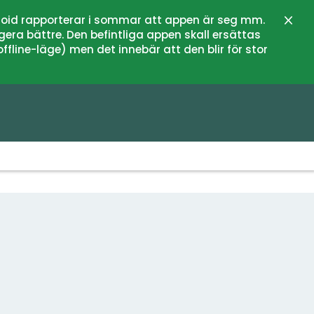
oid rapporterar i sommar att appen är seg mm.
Stän
gera bättre. Den befintliga appen skall ersättas
fline-läge) men det innebär att den blir för stor