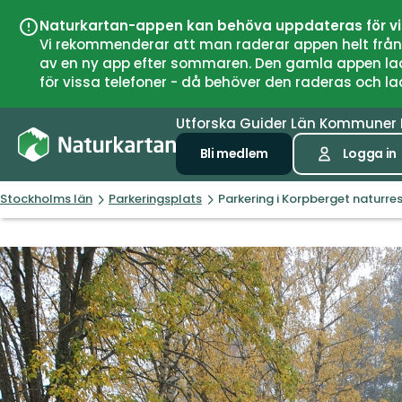
Naturkartan-appen kan behöva uppdateras för v
Vi rekommenderar att man raderar appen helt från si
av en ny app efter sommaren. Den gamla appen laddar
för vissa telefoner - då behöver den raderas och l
Utforska
Guider
Län
Kommuner
Bli medlem
Logga in
Stockholms län
Parkeringsplats
Parkering i Korpberget naturre