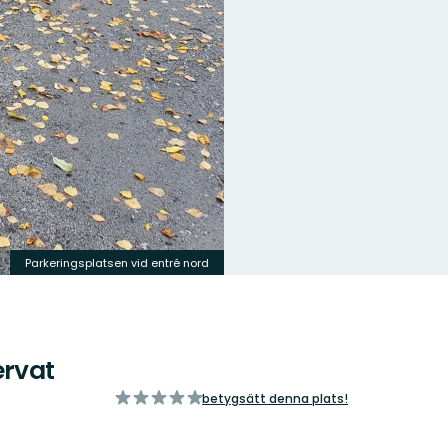
Parkeringsplatsen vid entré nord
ervat
av
betygsätt denna plats!
5
stjärnor