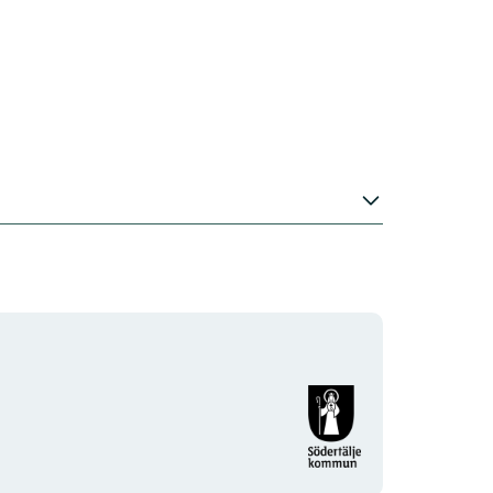
Organisationens
logotyp