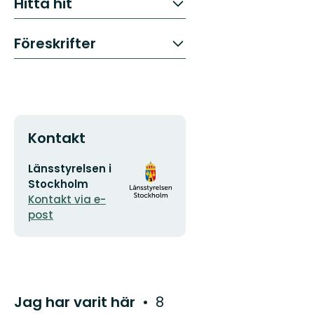
Hitta hit
Föreskrifter
Kontakt
E-
Organisationens
Länsstyrelsen i
postadress
logotyp
Stockholm
Kontakt via e-
post
Jag har varit här
8