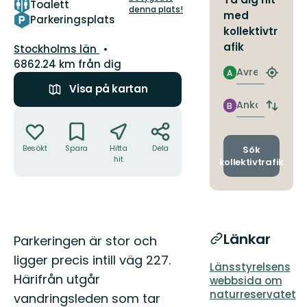
Toalett
denna plats!
med
Parkeringsplats
kollektivtr
afik
Län:
Stockholms län
6862.24 km från dig
Avresa
A
Hitta
Visa på kartan
närmas
hållpla
Ankomst
B
Byt
Åtgärder
avgång
och
ankomst
Besökt
Spara
Hitta
Dela
Sök
hit
kollektivtrafik
Länkar
Beskrivning
Parkeringen är stor och
ligger precis intill väg 227.
Länsstyrelsens
Härifrån utgår
webbsida om
naturreservatet
vandringsleden som tar