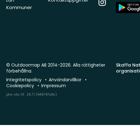
Instagram
App
Kommuner
Store
© Outdoormap AB 2014-2026. Alla rättigheter
Skaffa Natu
förbehållna.
organisat
Integritetspolicy
Användarvillkor
Cookiepolicy
Impressum
phx-sto-01 · 26.7.1 (449747a8c)