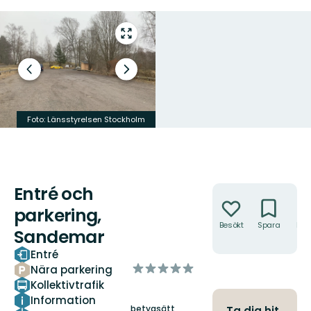
Gå
till
helskärmsläge
Föregående
Nästa
bild
bildspel
Busshållplats Svärdsnäsviken
ligger alldeles intill entrén.
Foto: Länsstyrelsen Stockholm
Foto: Länsstyrelsen Stockholm
Entré och
Åtgärder
parkering,
Besökt
Spara
Hitt
Sandemar
hit
Entré
av
Nära parkering
5
Kollektivtrafik
stjärnor
Information
betygsätt
Ta dig hit