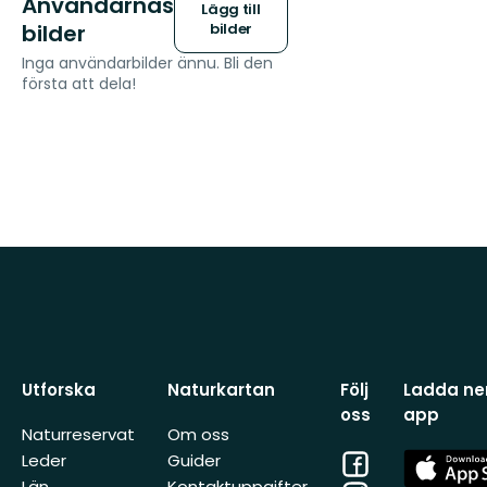
Användarnas
Lägg till
bilder
bilder
Inga användarbilder ännu. Bli den
första att dela!
Utforska
Naturkartan
Följ
Ladda ner
oss
app
Naturreservat
Om oss
Facebook
App
Leder
Guider
Store
Län
Kontaktuppgifter