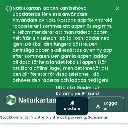
Naturkartan-appen kan behöva
Stän
uppdateras för vissa användare
Användare av Naturkartans app för Android
rapporterar i sommar att appen är seg mm.
Vi rekommenderar att man raderar appen
helt från sin telefon i så fall och laddar ned
igen! Då skall den fungera bättre. Den
befintliga appen skall ersättas av en ny app
efter sommaren. Den gamla appen laddar
all data för hela landet lokalt i appen (för
att klara offline-läge) men det innebär att
den blir för stor för vissa telefoner - då
behöver den raderas och laddas ned igen!
Utforska
Guider
Län
Kommuner
Bli kund
Bli
Logga
medlem
in
Stockholms län
Entré
Entré och parkering, Sandemar