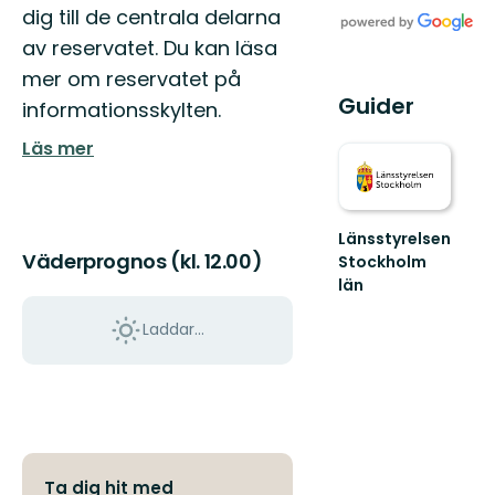
dig till de centrala delarna
av reservatet. Du kan läsa
mer om reservatet på
Guider
informationsskylten.
Läs mer
Länsstyrelsen
Väderprognos (kl. 12.00)
Stockholm
län
Guide
till
Laddar...
naturreservat
och
nationalparker
i
S...
Ta dig hit med