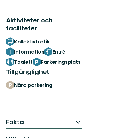
Aktiviteter och
faciliteter
Kollektivtrafik
Information
Entré
Toalett
Parkeringsplats
Tillgänglighet
Nära parkering
Fakta