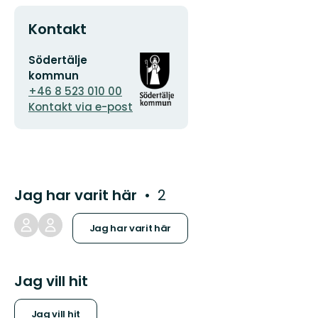
Kontakt
E-
Organisationens
Södertälje
postadress
logotyp
kommun
+46 8 523 010 00
Kontakt via e-post
Jag har varit här
2
Jag har varit här
Jag vill hit
Jag vill hit