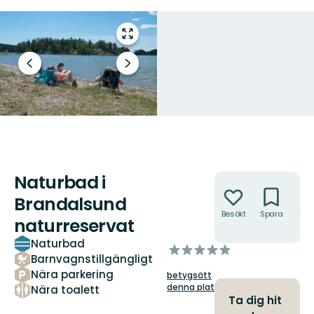
Gå
till
helskärmsläge
Föregående
Nästa
bild
bildspel
Naturbad i
Åtgärder
Brandalsund
Besökt
Spara
Hitt
naturreservat
hit
Naturbad
av
Barnvagnstillgängligt
5
Nära parkering
betygsätt
stjärnor
denna plats!
Nära toalett
Ta dig hit