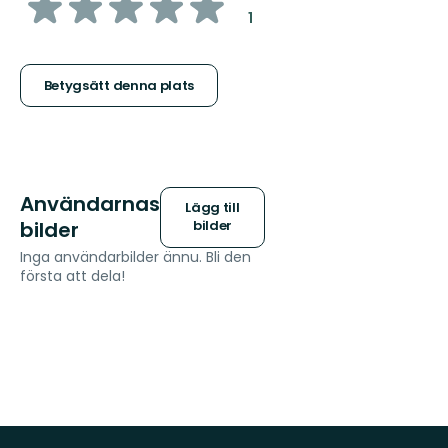
av
:
1
5
stjärnor
Betygsätt denna plats
Användarnas
Lägg till
bilder
bilder
Inga användarbilder ännu. Bli den
första att dela!