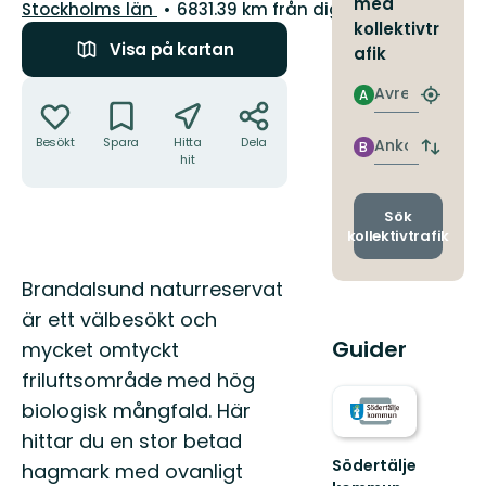
med
Län:
Stockholms län
6831.39 km från dig
kollektivtr
Visa på kartan
afik
Åtgärder
Avresa
A
Hitta
närmas
hållpla
Besökt
Spara
Hitta
Dela
Ankomst
B
Byt
hit
avgång
och
ankomst
Sök
kollektivtrafik
Beskrivning
Brandalsund naturreservat
är ett välbesökt och
Guider
mycket omtyckt
friluftsområde med hög
biologisk mångfald. Här
hittar du en stor betad
Södertälje
hagmark med ovanligt