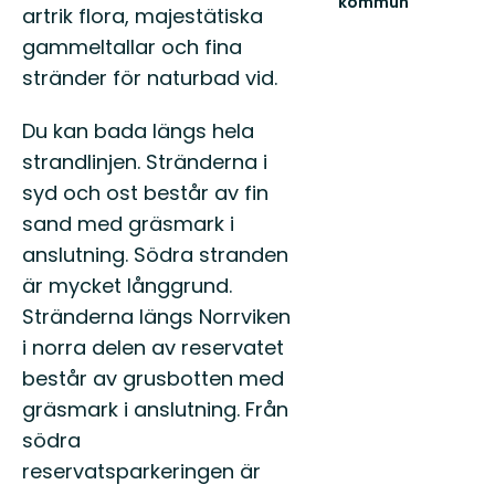
kommun
artrik flora, majestätiska
Södertäljes
natur
gammeltallar och fina
är
stränder för naturbad vid.
en
riktig
skatt!
Du kan bada längs hela
Här
strandlinjen. Stränderna i
finns...
syd och ost består av fin
sand med gräsmark i
anslutning. Södra stranden
är mycket långgrund.
Stränderna längs Norrviken
i norra delen av reservatet
består av grusbotten med
gräsmark i anslutning. Från
södra
reservatsparkeringen är