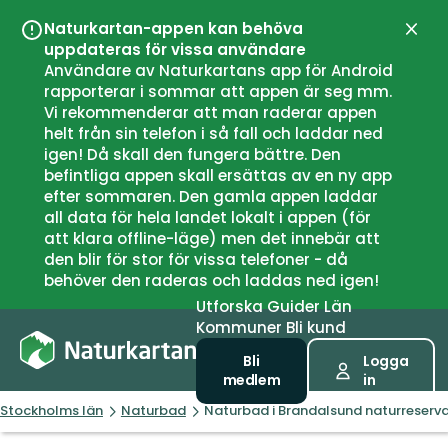
Naturkartan-appen kan behöva
Stän
uppdateras för vissa användare
Användare av Naturkartans app för Android
rapporterar i sommar att appen är seg mm.
Vi rekommenderar att man raderar appen
helt från sin telefon i så fall och laddar ned
igen! Då skall den fungera bättre. Den
befintliga appen skall ersättas av en ny app
efter sommaren. Den gamla appen laddar
all data för hela landet lokalt i appen (för
att klara offline-läge) men det innebär att
den blir för stor för vissa telefoner - då
behöver den raderas och laddas ned igen!
Utforska
Guider
Län
Kommuner
Bli kund
Bli
Logga
medlem
in
Stockholms län
Naturbad
Naturbad i Brandalsund naturreserv