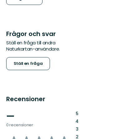
Frågor och svar
Ställ en fråga till andra
Naturkartan-användare.
Ställ en fråga
Recensioner
—
:
5
:
4
0 recensioner
:
3
:
2