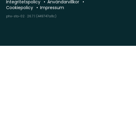
Integritetspolicy
Användarvillkor
Cookiepolicy
Impressum
phx-sto-02 · 26.7.1 (449747a8c)