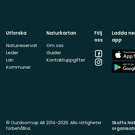
Utforska
Naturkartan
Följ
Ladda ner
oss
app
Naturreservat
Om oss
Facebook
App
Leder
Guider
Store
Län
Kontaktuppgifter
Instagram
App
Kommuner
Store
© Outdoormap AB 2014-2026. Alla rättigheter
Skaffa Natu
förbehållna.
organisat