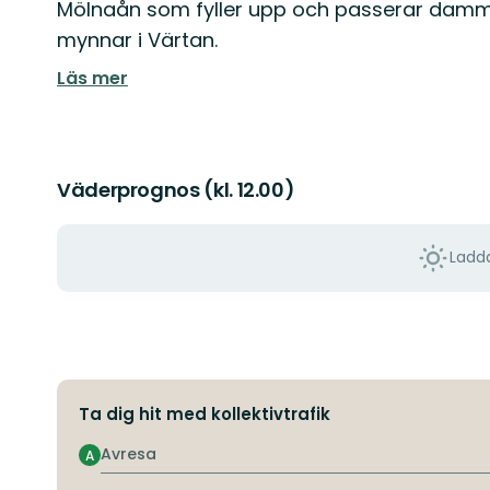
Mölnaån som fyller upp och passerar damme
mynnar i Värtan.
Läs mer
Väderprognos (kl. 12.00)
Ladda
Ta dig hit med kollektivtrafik
Avresa
A