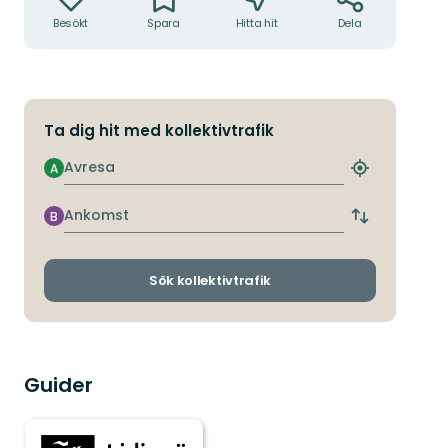
Besökt
Spara
Hitta hit
Dela
Ta dig hit med kollektivtrafik
Avresa
A
Hitta
närmaste
hållplats
Ankomst
B
Byt
avgångs-
och
ankomsthållp
Sök kollektivtrafik
Guider