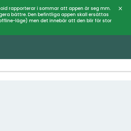
oid rapporterar i sommar att appen är seg mm.
Stän
gera bättre. Den befintliga appen skall ersättas
fline-läge) men det innebär att den blir för stor