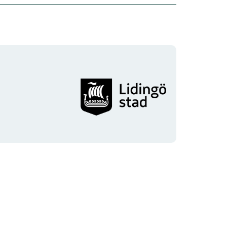
Organisationens
logotyp