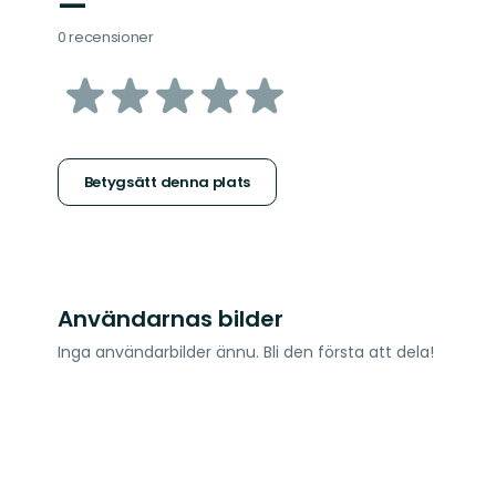
—
0 recensioner
av
5
stjärnor
Betygsätt denna plats
Användarnas bilder
Inga användarbilder ännu. Bli den första att dela!