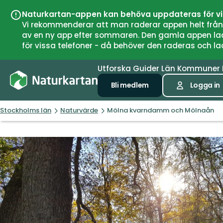
Naturkartan-appen kan behöva uppdateras för v
Vi rekommenderar att man raderar appen helt från si
av en ny app efter sommaren. Den gamla appen laddar
för vissa telefoner - då behöver den raderas och l
Utforska
Guider
Län
Kommuner
Bli medlem
Logga in
Stockholms län
Naturvärde
Mölna kvarndamm och Mölnaån