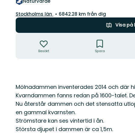
Naturvärde
Län:
Stockholms län
6842.28 km från dig
Visa på
Åtgärder
Besökt
Spara
Beskrivning
Mölnadammen inventerades 2014 och där hitt
Kvarndammen fanns redan på 1600-talet. Den
Nu återstår dammen och det stensatta utlopp
en gammal kvarnsten.
Strömstare kan ses vintertid i ån.
Största djupet i dammen är ca 1,5m.