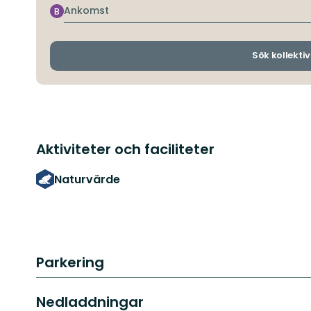
Ankomst
B
Sök kollektiv
Aktiviteter och faciliteter
Naturvärde
Parkering
Nedladdningar