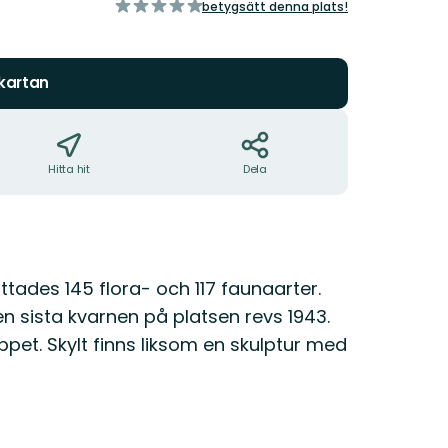
av
betygsätt denna plats!
5
stjärnor
 kartan
Hitta hit
Dela
ades 145 flora- och 117 faunaarter.
 sista kvarnen på platsen revs 1943.
et. Skylt finns liksom en skulptur med