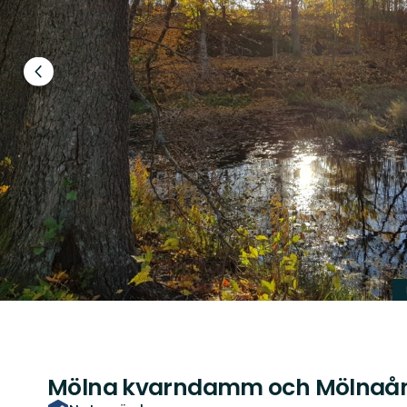
Föregående
bild
Mölna kvarndamm och Mölnaå