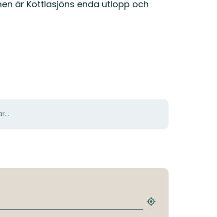
n är Kottlasjöns enda utlopp och
r...
Hitta
närmaste