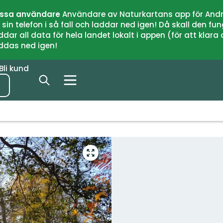
issa användare
Användare av Naturkartans app för Andr
n telefon i så fall och laddar ned igen! Då skall den fun
 all data för hela landet lokalt i appen (för att klara of
addas ned igen!
Bli kund
Gå
till
helskärmsläge