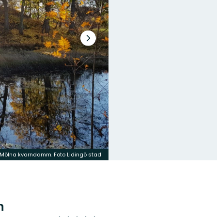
Nästa
bildspel
Mölna kvarndamm. Foto Lidingö stad
n