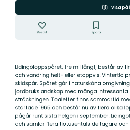
Visa på
Åtgärder
Besökt
Spara
Beskrivning
Lidingöloppspåret, tre mil långt, består av f
och vandring helt- eller etappvis. Vinterti
skidspår. Spåret går i natursköna omgivning
jordbrukslandskap med många intressanta p
sträckningen. Toaletter finns sommartid me
startade 1965 och består nu av flera olika lo
pågår runt sista helgen i september. Lidingö
och samlar flera tiotusentals deltagare och