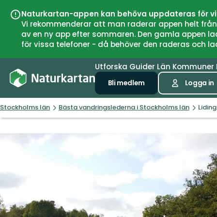
Naturkartan-appen kan behöva uppdateras för v
Vi rekommenderar att man raderar appen helt från si
av en ny app efter sommaren. Den gamla appen laddar
för vissa telefoner - då behöver den raderas och l
Utforska
Guider
Län
Kommuner
Bli medlem
Logga in
Stockholms län
Bästa vandringslederna i Stockholms län
Lidin