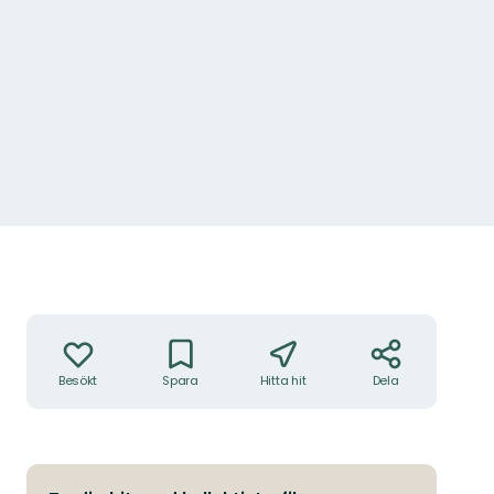
rra stranden av Kottlasjöns östra vik passeras efter 2,5 km av Lidingöloppet.
to Lidingö stad
Åtgärder
Besökt
Spara
Hitta hit
Dela