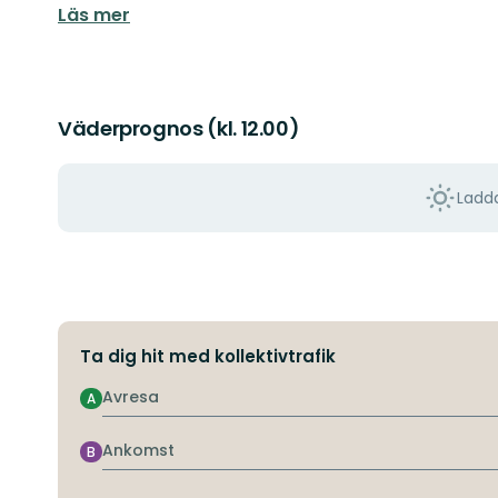
Läs mer
Väderprognos (kl. 12.00)
Ladda
Ta dig hit med kollektivtrafik
Avresa
A
Ankomst
B