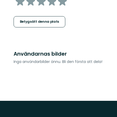
av
5
stjärnor
Betygsätt denna plats
Användarnas bilder
Inga användarbilder ännu. Bli den första att dela!