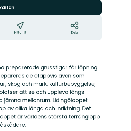
 kartan
Hitta hit
Dela
ina preparerade grusstigar för löpning
d prepareras de etappvis även som
ar, skog och mark, kulturbebyggelse,
latser att se och uppleva längs
d jämna mellanrum. Lidingöloppet
pp av olika längd och inriktning. Det
loppet är världens största terränglopp
 åskådare.