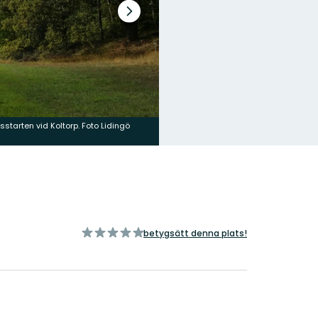
Nästa
bildspel
sstarten vid Koltorp. Foto Lidingö
No
Fo
av
betygsätt denna plats!
5
stjärnor