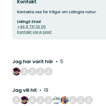
Kontakt
Adress
Kontakta oss för frågor om Lidingös natur.
E-
Lidingö Stad
postadress
+46 8 731 30 00
Kontakt via e-post
Jag har varit här
5
Jag vill hit
19