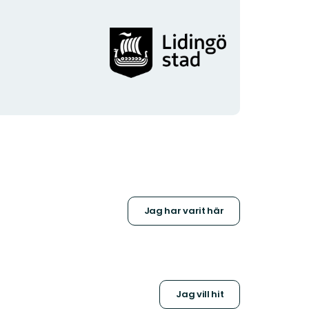
Organisationens
logotyp
Jag har varit här
Jag vill hit