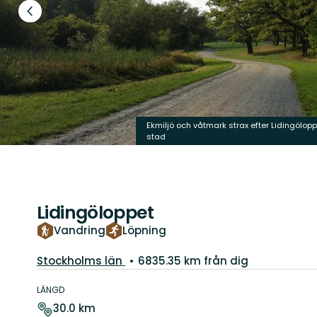
Föregående
bild
Ekmiljö och våtmark strax efter Lidingölopp
stad
Lidingöloppet
Vandring
Löpning
Län:
Stockholms län
6835.35 km från dig
Information
om
LÄNGD
leden
30.0 km