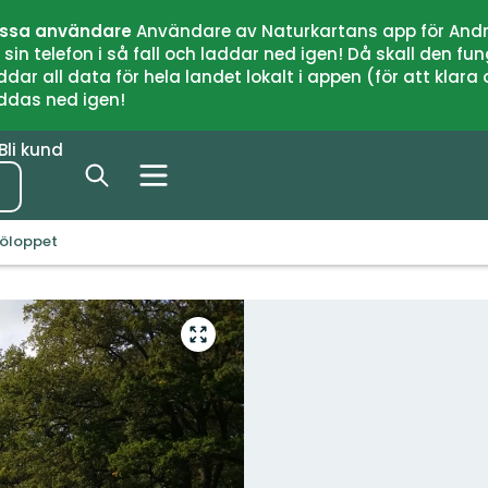
issa användare
Användare av Naturkartans app för Andr
n telefon i så fall och laddar ned igen! Då skall den fun
 all data för hela landet lokalt i appen (för att klara of
addas ned igen!
Bli kund
göloppet
Gå
till
helskärmsläge