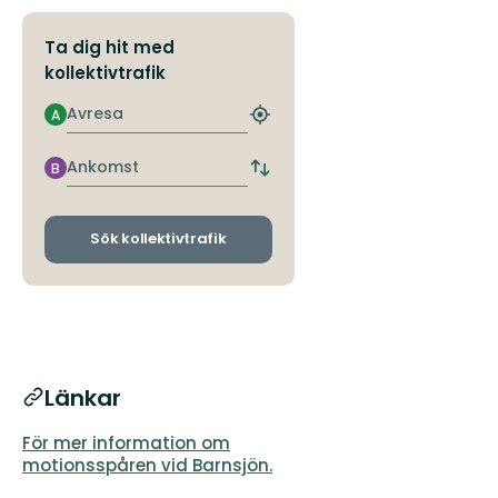
Ta dig hit med
kollektivtrafik
Avresa
A
Hitta
närmaste
hållplats
Ankomst
B
Byt
avgångs-
och
ankomsthållplatser
Sök kollektivtrafik
Länkar
För mer information om
motionsspåren vid Barnsjön.