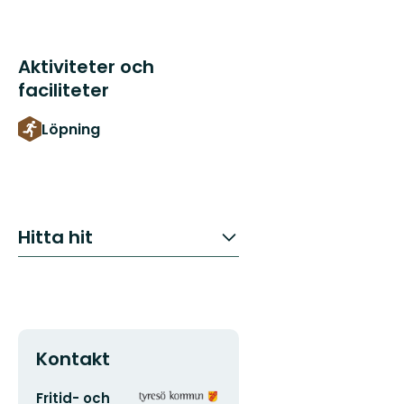
Aktiviteter och
faciliteter
Löpning
Hitta hit
Kontakt
E-
Organisationens
Fritid- och