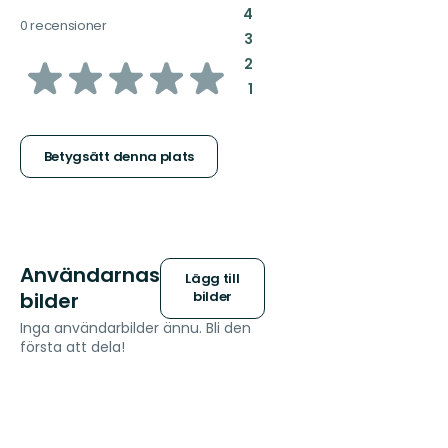
:
4
0 recensioner
:
3
av
:
2
:
1
5
stjärnor
Betygsätt denna plats
Användarnas
Lägg till
bilder
bilder
Inga användarbilder ännu. Bli den
första att dela!