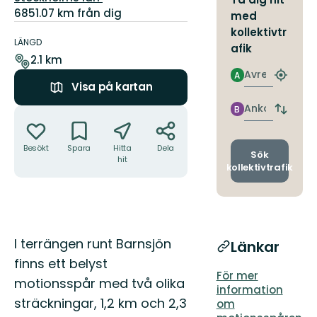
6851.07 km från dig
med
Information
kollektivtr
om
LÄNGD
afik
leden
2.1 km
Avresa
A
Hitta
Visa på kartan
närmas
hållpla
Ankomst
B
Åtgärder
Byt
avgång
och
Besökt
Spara
Hitta
Dela
ankomst
Sök
hit
kollektivtrafik
Beskrivning
I terrängen runt Barnsjön
Länkar
finns ett belyst
För mer
motionsspår med två olika
information
sträckningar, 1,2 km och 2,3
om