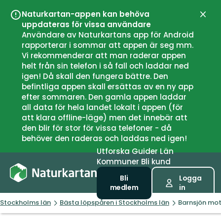
Naturkartan-appen kan behöva
Stän
uppdateras för vissa användare
Användare av Naturkartans app för Android
rapporterar i sommar att appen är seg mm.
Vi rekommenderar att man raderar appen
helt från sin telefon i så fall och laddar ned
igen! Då skall den fungera bättre. Den
befintliga appen skall ersättas av en ny app
efter sommaren. Den gamla appen laddar
all data för hela landet lokalt i appen (för
att klara offline-läge) men det innebär att
den blir för stor för vissa telefoner - då
behöver den raderas och laddas ned igen!
Utforska
Guider
Län
Kommuner
Bli kund
Bli
Logga
medlem
in
Stockholms län
Bästa löpspåren i Stockholms län
Barnsjön mot