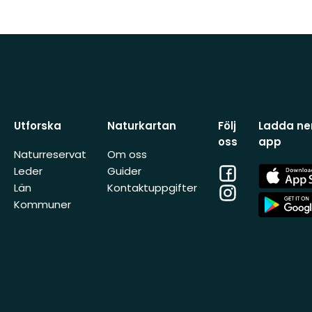
Utforska
Naturkartan
Följ
Ladda ner
oss
app
Naturreservat
Om oss
Facebook
App
Leder
Guider
Store
Län
Kontaktuppgifter
Instagram
App
Kommuner
Store