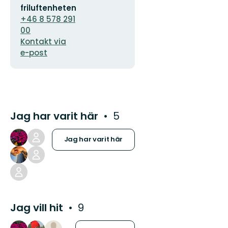
postadress
logotyp
friluftenheten
+46 8 578 291
00
Kontakt via
e-post
Jag har varit här
5
Jag har varit här
Jag vill hit
9