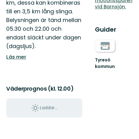
motionsspåren
km, dessa kan kombineras
vid Barnsjön.
till en 3,5 km lång slinga.
Belysningen är tänd mellan
05.30 och 22.00 och
Guider
endast släckt under dagen
(dagsljus).
Läs mer
Tyresö
kommun
Välkommen
ut
i
Väderprognos (kl. 12.00)
Tyresös
natur!
Laddar...