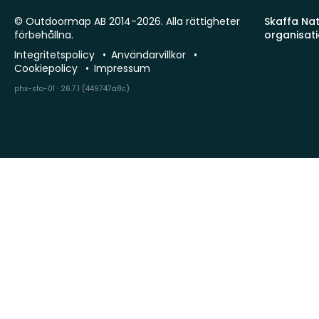
© Outdoormap AB 2014-2026. Alla rättigheter
Skaffa Natu
förbehållna.
organisat
Integritetspolicy
Användarvillkor
Cookiepolicy
Impressum
phx-sto-01 · 26.7.1 (449747a8c)