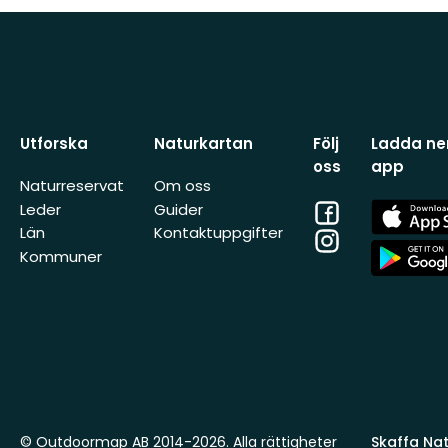
Utforska
Naturkartan
Följ
Ladda ner
oss
app
Naturreservat
Om oss
Facebook
App
Leder
Guider
Store
Län
Kontaktuppgifter
Instagram
App
Kommuner
Store
© Outdoormap AB 2014-2026. Alla rättigheter
Skaffa Natu