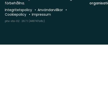
förbehållna.
organisat
Integritetspolicy
Användarvillkor
Cookiepolicy
Impressum
phx-sto-02 · 26.7.1 (449747a8c)