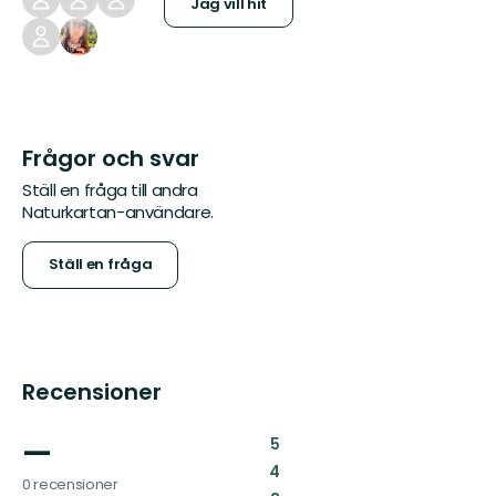
Jag vill hit
Frågor och svar
Ställ en fråga till andra
Naturkartan-användare.
Ställ en fråga
Recensioner
—
:
5
:
4
0 recensioner