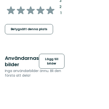
:
3
av
:
2
:
1
5
stjärnor
Betygsätt denna plats
Användarnas
Lägg till
bilder
bilder
Inga användarbilder ännu. Bli den
första att dela!