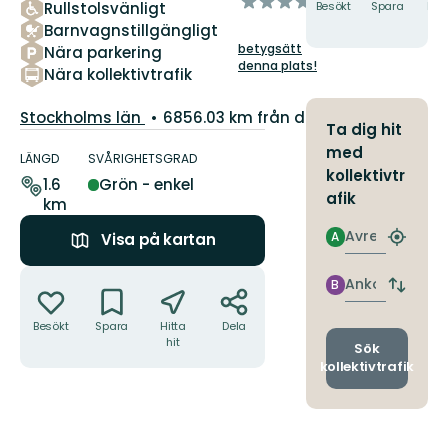
av
Rullstolsvänligt
Besökt
Spara
Hitt
5
hit
Barnvagnstillgängligt
stjärnor
betygsätt
Nära parkering
denna plats!
Nära kollektivtrafik
Län:
Stockholms län
6856.03 km från dig
Ta dig hit
Information
med
om
LÄNGD
SVÅRIGHETSGRAD
kollektivtr
leden
1.6
Grön - enkel
afik
km
Avresa
A
Visa på kartan
Hitta
närmas
Åtgärder
hållpla
Ankomst
B
Byt
avgång
Besökt
Spara
Hitta
Dela
och
hit
ankomst
Sök
kollektivtrafik