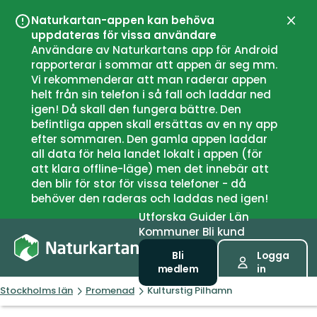
Naturkartan-appen kan behöva
Stän
uppdateras för vissa användare
Användare av Naturkartans app för Android
rapporterar i sommar att appen är seg mm.
Vi rekommenderar att man raderar appen
helt från sin telefon i så fall och laddar ned
igen! Då skall den fungera bättre. Den
befintliga appen skall ersättas av en ny app
efter sommaren. Den gamla appen laddar
all data för hela landet lokalt i appen (för
att klara offline-läge) men det innebär att
den blir för stor för vissa telefoner - då
behöver den raderas och laddas ned igen!
Utforska
Guider
Län
Kommuner
Bli kund
Bli
Logga
medlem
in
Stockholms län
Promenad
Kulturstig Pilhamn