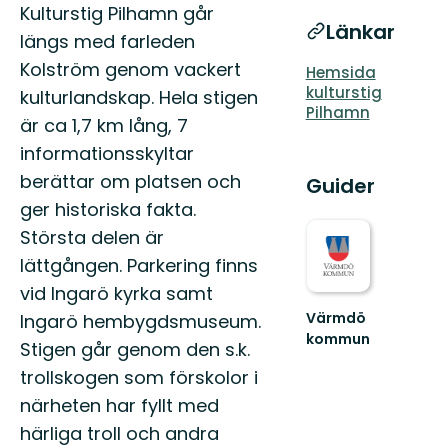
Beskrivning
Kulturstig Pilhamn går
Länkar
längs med farleden
Kolström genom vackert
Hemsida
kulturstig
kulturlandskap. Hela stigen
Pilhamn
är ca 1,7 km lång, 7
informationsskyltar
berättar om platsen och
Guider
ger historiska fakta.
Största delen är
lättgången. Parkering finns
vid Ingarö kyrka samt
Värmdö
Ingarö hembygdsmuseum.
kommun
Stigen går genom den s.k.
Värmdö
trollskogen som förskolor i
är
en
närheten har fyllt med
välbesökt
härliga troll och andra
skärgårdskommun