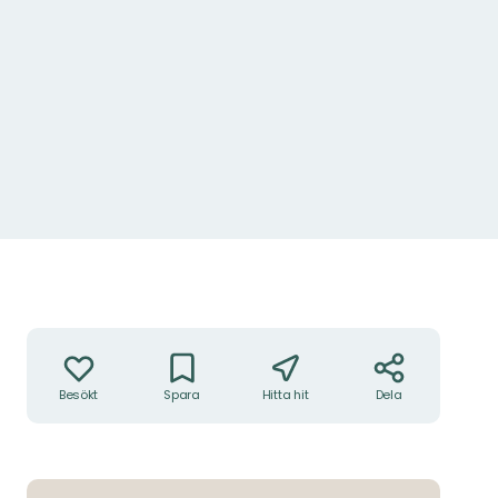
Åtgärder
Besökt
Spara
Hitta hit
Dela