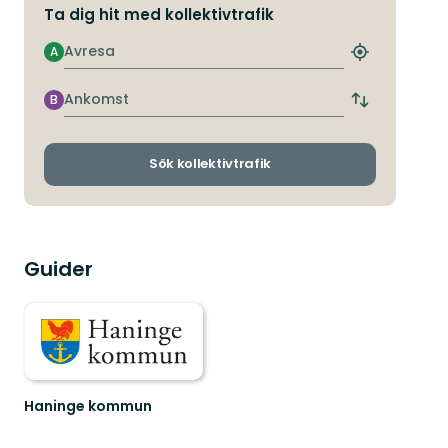
Ta dig hit med kollektivtrafik
Avresa
A
Hitta
närmaste
hållplats
Ankomst
B
Byt
avgångs-
och
ankomsthållp
Sök kollektivtrafik
Guider
Haninge kommun
Välkommen
till