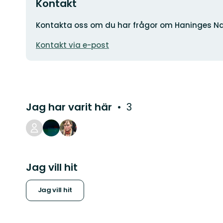
Kontakt
Adress
Kontakta oss om du har frågor om Haninges Na
E-
Kontakt via e-post
postadress
Jag har varit här
3
Jag vill hit
Jag vill hit