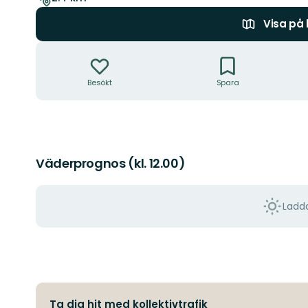
Visa på
Åtgärder
Besökt
Spara
Väderprognos (kl. 12.00)
Ladda
Ta dig hit med kollektivtrafik