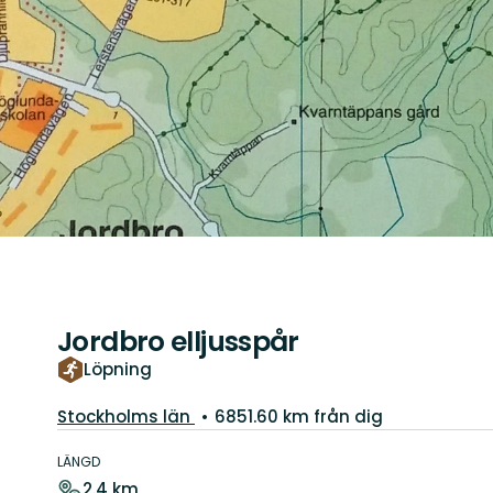
Jordbro elljusspår
Löpning
Län:
Stockholms län
6851.60 km från dig
Information
om
LÄNGD
leden
2.4 km