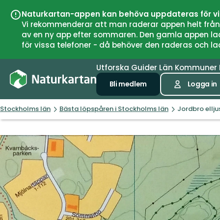
Naturkartan-appen kan behöva uppdateras för v
Vi rekommenderar att man raderar appen helt från si
av en ny app efter sommaren. Den gamla appen laddar
för vissa telefoner - då behöver den raderas och l
Utforska
Guider
Län
Kommuner
Bli medlem
Logga in
Stockholms län
Bästa löpspåren i Stockholms län
Jordbro ellj