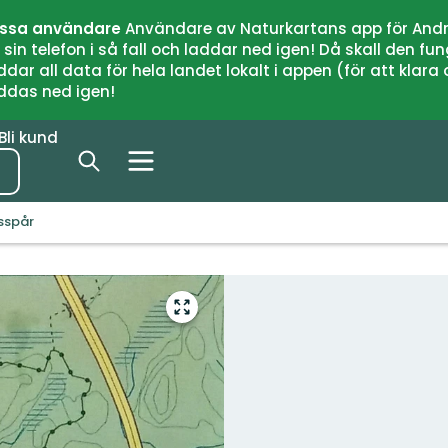
issa användare
Användare av Naturkartans app för Andr
n telefon i så fall och laddar ned igen! Då skall den fun
 all data för hela landet lokalt i appen (för att klara of
addas ned igen!
Bli kund
usspår
Gå
till
helskärmsläge