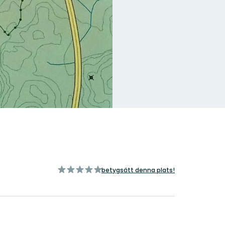
av
betygsätt denna plats!
5
stjärnor