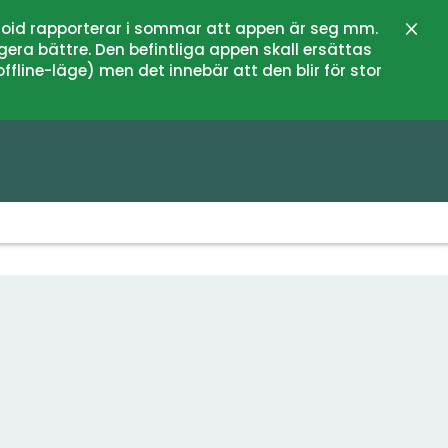
oid rapporterar i sommar att appen är seg mm.
Stän
gera bättre. Den befintliga appen skall ersättas
fline-läge) men det innebär att den blir för stor