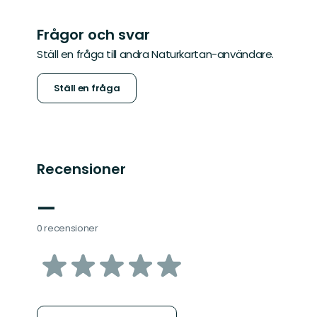
Frågor och svar
Ställ en fråga till andra Naturkartan-användare.
Ställ en fråga
Recensioner
—
0 recensioner
av
5