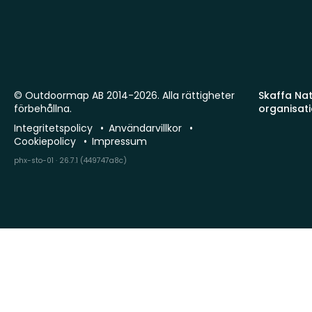
© Outdoormap AB 2014-2026. Alla rättigheter
Skaffa Natu
förbehållna.
organisat
Integritetspolicy
Användarvillkor
Cookiepolicy
Impressum
phx-sto-01 · 26.7.1 (449747a8c)