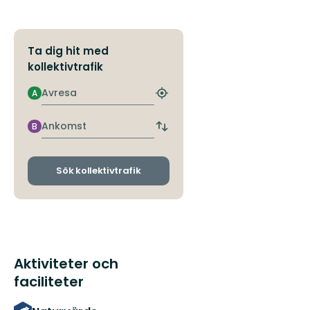
Ta dig hit med
kollektivtrafik
Avresa
A
Hitta
närmaste
hållplats
Ankomst
B
Byt
avgångs-
och
ankomsthållplatser
Sök kollektivtrafik
Aktiviteter och
faciliteter