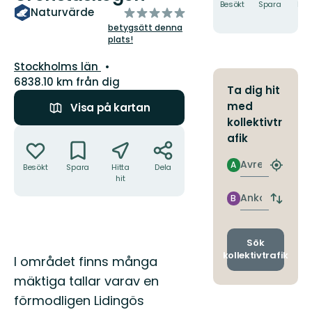
Besökt
Spara
Hitt
av
Naturvärde
hit
5
betygsätt denna
plats!
stjärnor
Län:
Stockholms län
6838.10 km från dig
Ta dig hit
med
Visa på kartan
kollektivtr
Åtgärder
afik
Avresa
A
Besökt
Spara
Hitta
Dela
Hitta
hit
närmas
hållpla
Ankomst
B
Byt
avgång
och
ankomst
Sök
kollektivtrafik
Beskrivning
I området finns många
mäktiga tallar varav en
förmodligen Lidingös