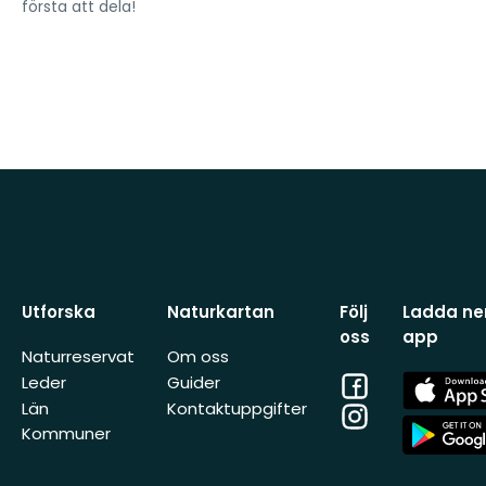
första att dela!
Utforska
Naturkartan
Följ
Ladda ner
oss
app
Naturreservat
Om oss
Facebook
App
Leder
Guider
Store
Län
Kontaktuppgifter
Instagram
App
Kommuner
Store