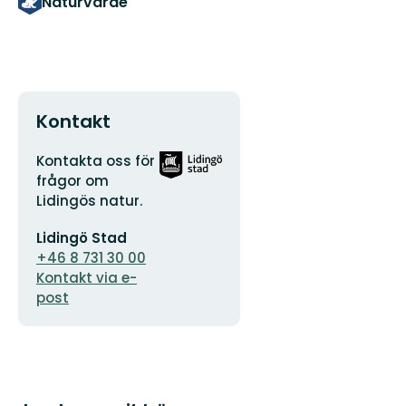
Naturvärde
Kontakt
Adress
Organisationens
Kontakta oss för
logotyp
frågor om
Lidingös natur.
E-
Lidingö Stad
postadress
+46 8 731 30 00
Kontakt via e-
post