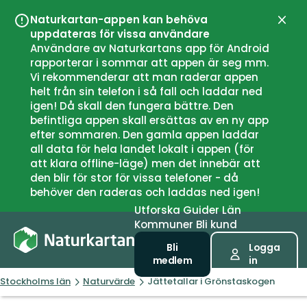
Naturkartan-appen kan behöva
Stän
uppdateras för vissa användare
Användare av Naturkartans app för Android
rapporterar i sommar att appen är seg mm.
Vi rekommenderar att man raderar appen
helt från sin telefon i så fall och laddar ned
igen! Då skall den fungera bättre. Den
befintliga appen skall ersättas av en ny app
efter sommaren. Den gamla appen laddar
all data för hela landet lokalt i appen (för
att klara offline-läge) men det innebär att
den blir för stor för vissa telefoner - då
behöver den raderas och laddas ned igen!
Utforska
Guider
Län
Kommuner
Bli kund
Bli
Logga
medlem
in
Stockholms län
Naturvärde
Jättetallar i Grönstaskogen