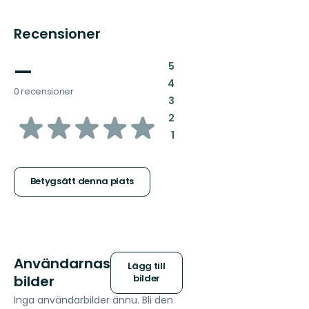
Recensioner
—
:
5
:
4
0 recensioner
:
3
av
:
2
:
1
5
stjärnor
Betygsätt denna plats
Användarnas
Lägg till
bilder
bilder
Inga användarbilder ännu. Bli den