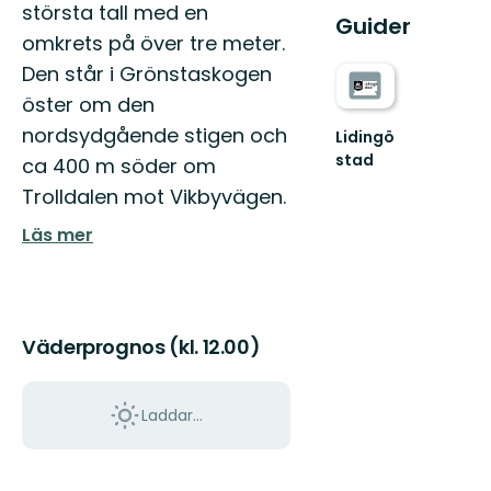
största tall med en
Guider
omkrets på över tre meter.
Den står i Grönstaskogen
öster om den
nordsydgående stigen och
Lidingö
stad
ca 400 m söder om
Välkommen
Trolldalen mot Vikbyvägen.
till
Lidingös
Läs mer
natur!
Alldeles
intill
...
Väderprognos (kl. 12.00)
Laddar...