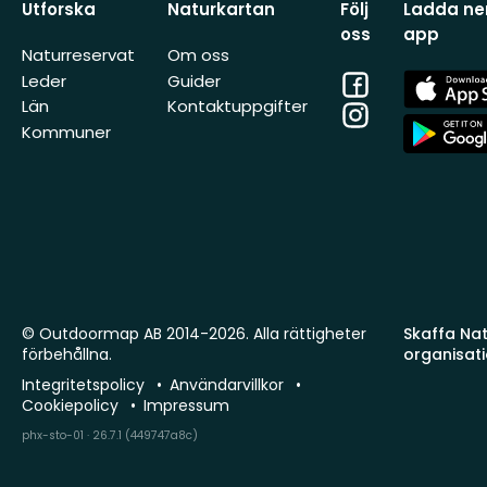
Utforska
Naturkartan
Följ
Ladda ner
oss
app
Naturreservat
Om oss
Facebook
App
Leder
Guider
Store
Län
Kontaktuppgifter
Instagram
App
Kommuner
Store
© Outdoormap AB 2014-2026. Alla rättigheter
Skaffa Natu
förbehållna.
organisat
Integritetspolicy
Användarvillkor
Cookiepolicy
Impressum
phx-sto-01 · 26.7.1 (449747a8c)