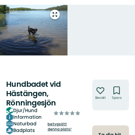
Gå
till
helskärmsläge
Hundbadet vid
Åtgärder
Hästängen,
Besökt
Spara
Hitt
Rönningesjön
hit
Djur/Hund
av
Information
5
Naturbad
betygsätt
stjärnor
denna plats!
Badplats
Ta dig hit