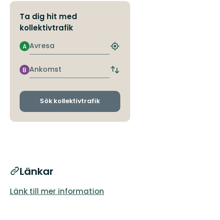
Ta dig hit med
kollektivtrafik
Avresa
A
Hitta
närmaste
hållplats
Ankomst
B
Byt
avgångs-
och
ankomsthållplatser
Sök kollektivtrafik
Länkar
Länk till mer information