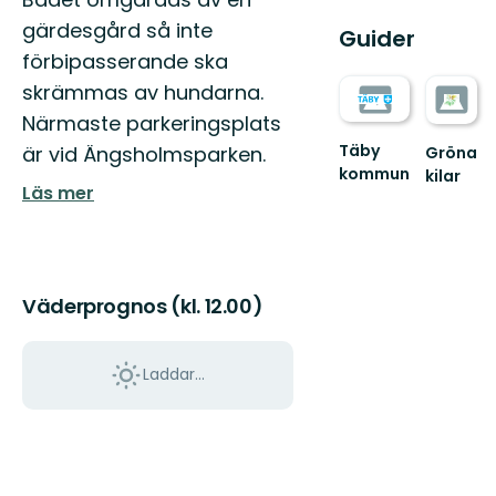
gärdesgård så inte
Guider
förbipasserande ska
skrämmas av hundarna.
Närmaste parkeringsplats
Täby
är vid Ängsholmsparken.
Gröna
kommun
kilar
Läs mer
Välkommen
Guide
till
till
Täbys
naturen
fantastiska
i
natur
Stockhol
och
gröna
Väderprognos (kl. 12.00)
grön...
kilar:
An...
Laddar...