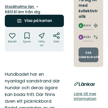
med
Län:
Stockholms län
kollektivtr
6831.61 km från dig
afik
Visa på kartan
Avresa
A
Hitta
Åtgärder
närmas
hållpla
Ankomst
B
Byt
Besökt
Spara
Hitta
Dela
avgång
hit
och
ankomst
Sök
kollektivtrafik
Beskrivning
Hundbadet har en
nyanlagd sandstrand där
Länkar
hundar och deras ägare
kan bada fritt. Där finns
Länk till mer
information
även ett picknickbord.
Badet omgärdas av en