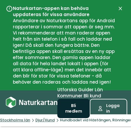
Naturkartan-appen kan behöva
Stän
uppdateras för vissa användare
Användare av Naturkartans app för Android
rapporterar i sommar att appen är seg mm.
Vi rekommenderar att man raderar appen
helt från sin telefon i så fall och laddar ned
igen! Då skall den fungera bättre. Den
befintliga appen skall ersättas av en ny app
efter sommaren. Den gamla appen laddar
all data för hela landet lokalt i appen (för
att klara offline-läge) men det innebär att
den blir för stor för vissa telefoner - då
behöver den raderas och laddas ned igen!
Utforska
Guider
Län
Kommuner
Bli kund
Bli
Logga
medlem
in
Stockholms län
Djur/Hund
Hundbadet vid Hästängen, Rönninge