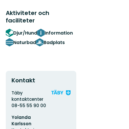
Aktiviteter och
faciliteter
Djur/Hund
Information
Naturbad
Badplats
Kontakt
Adress
Organisationens
Täby
logotyp
kontaktcenter
08-55 55 90 00
E-
Yolanda
postadress
Karlsson