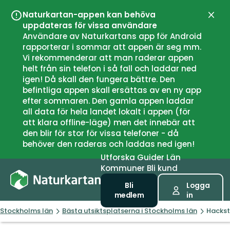
Naturkartan-appen kan behöva
Stän
uppdateras för vissa användare
Användare av Naturkartans app för Android
rapporterar i sommar att appen är seg mm.
Vi rekommenderar att man raderar appen
helt från sin telefon i så fall och laddar ned
igen! Då skall den fungera bättre. Den
befintliga appen skall ersättas av en ny app
efter sommaren. Den gamla appen laddar
all data för hela landet lokalt i appen (för
att klara offline-läge) men det innebär att
den blir för stor för vissa telefoner - då
behöver den raderas och laddas ned igen!
Utforska
Guider
Län
Kommuner
Bli kund
Bli
Logga
medlem
in
Stockholms län
Bästa utsiktsplatserna i Stockholms län
Hackst