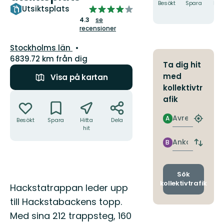
Besökt
Spara
Hitt
4.2624777183600715
Utsiktsplats
hit
av
4.3
se
recensioner
5
stjärnor
Län:
Stockholms län
6839.72 km från dig
Ta dig hit
med
Visa på kartan
kollektivtr
Åtgärder
afik
Avresa
A
Besökt
Spara
Hitta
Dela
Hitta
hit
närmas
hållpla
Ankomst
B
Byt
avgång
och
ankomst
Sök
kollektivtrafik
Beskrivning
Hackstatrappan leder upp
till Hackstabackens topp.
Med sina 212 trappsteg, 160