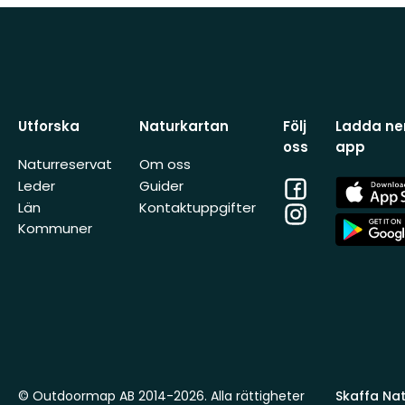
Utforska
Naturkartan
Följ
Ladda ner
oss
app
Naturreservat
Om oss
Facebook
App
Leder
Guider
Store
Län
Kontaktuppgifter
Instagram
App
Kommuner
Store
© Outdoormap AB 2014-2026. Alla rättigheter
Skaffa Natu