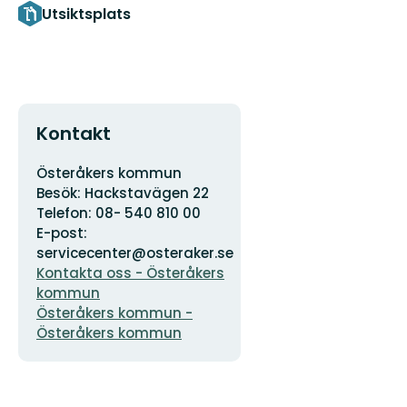
Utsiktsplats
Kontakt
Adress
Organisationens
Österåkers kommun
logotyp
Besök: Hackstavägen 22
Telefon: 08- 540 810 00
E-post:
servicecenter@osteraker.se
Kontakta oss - Österåkers
kommun
Österåkers kommun -
Österåkers kommun