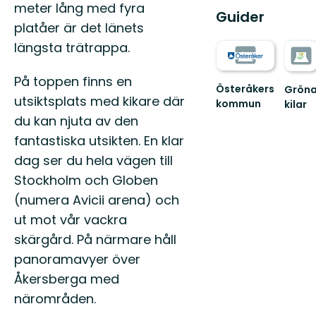
meter lång med fyra
Guider
platåer är det länets
längsta trätrappa.
På toppen finns en
Österåkers
Grön
utsiktsplats med kikare där
kommun
kilar
Österåkers
Guide
du kan njuta av den
fantastiska
till
fantastiska utsikten. En klar
natur,
nature
kulturlandskap
i
dag ser du hela vägen till
oc...
Stock
Stockholm och Globen
gröna
kilar:
(numera Avicii arena) och
An...
ut mot vår vackra
skärgård. På närmare håll
panoramavyer över
Åkersberga med
närområden.