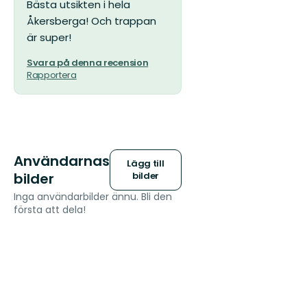
Bästa utsikten i hela
stjärnor
Åkersberga! Och trappan
är super!
Svara på denna recension
Rapportera
Användarnas
Lägg till
bilder
bilder
Inga användarbilder ännu. Bli den
första att dela!