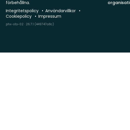
förbehållna.
organisat
Integritetspolicy
Användarvillkor
Cookiepolicy
Impressum
phx-sto-02 · 26.7.1 (449747a8c)