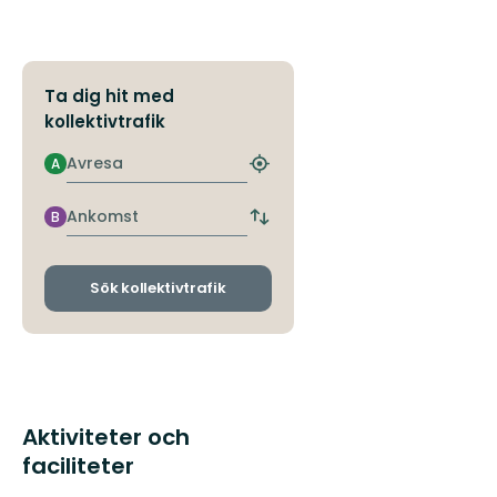
Ta dig hit med
kollektivtrafik
Avresa
A
Hitta
närmaste
hållplats
Ankomst
B
Byt
avgångs-
och
ankomsthållplatser
Sök kollektivtrafik
Aktiviteter och
faciliteter