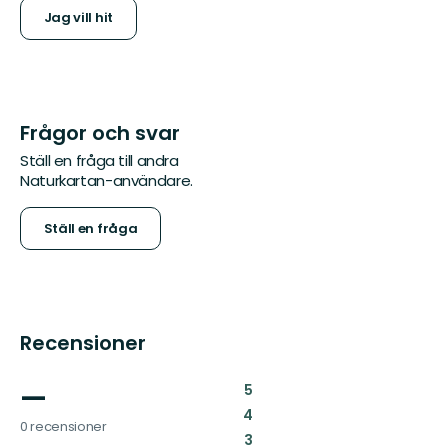
Jag vill hit
Frågor och svar
Ställ en fråga till andra
Naturkartan-användare.
Ställ en fråga
Recensioner
—
:
5
:
4
0 recensioner
:
3