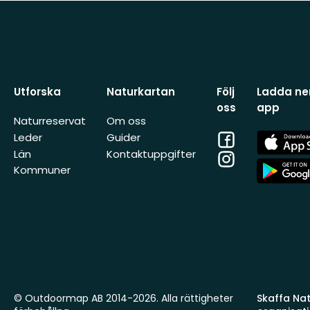
Utforska
Naturkartan
Följ
Ladda ner
oss
app
Naturreservat
Om oss
Facebook
App
Leder
Guider
Store
Län
Kontaktuppgifter
Instagram
App
Kommuner
Store
© Outdoormap AB 2014-2026. Alla rättigheter
Skaffa Natu