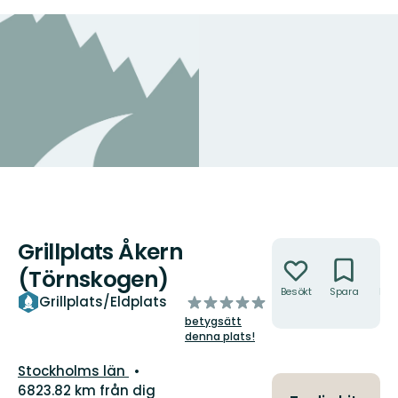
Grillplats Åkern
Åtgärder
(Törnskogen)
Besökt
Spara
Hitt
av
Grillplats/Eldplats
hit
5
betygsätt
stjärnor
denna plats!
Län:
Stockholms län
6823.82 km från dig