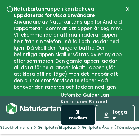
Naturkartan-appen kan behöva
Stän
uppdateras för vissa användare
Användare av Naturkartans app för Android
rapporterar i sommar att appen är seg mm.
Vi rekommenderar att man raderar appen
helt från sin telefon i så fall och laddar ned
igen! Då skall den fungera bättre. Den
befintliga appen skall ersättas av en ny app
efter sommaren. Den gamla appen laddar
all data för hela landet lokalt i appen (för
att klara offline-läge) men det innebär att
den blir för stor för vissa telefoner - då
behöver den raderas och laddas ned igen!
Utforska
Guider
Län
Kommuner
Bli kund
Bli
Logga
medlem
in
Stockholms län
Grillplats/Eldplats
Grillplats Åkern (Törnskoge