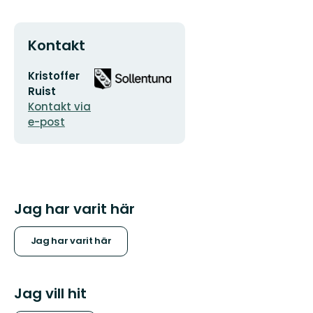
Kontakt
E-
Organisationens
Kristoffer
postadress
logotyp
Ruist
Kontakt via
e-post
Jag har varit här
Jag har varit här
Jag vill hit