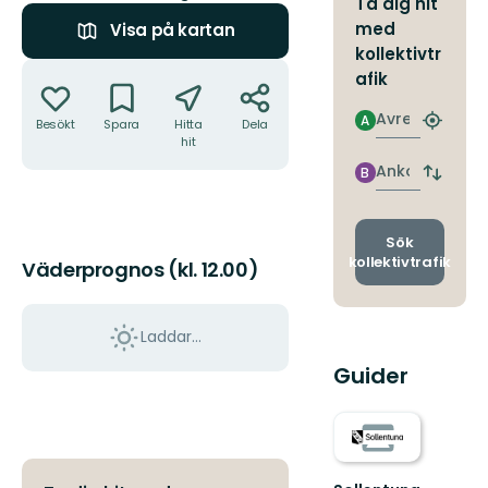
Ta dig hit
med
Visa på kartan
kollektivtr
Åtgärder
afik
Avresa
A
Besökt
Spara
Hitta
Dela
Hitta
hit
närmas
hållpla
Ankomst
B
Byt
avgång
och
ankomst
Sök
kollektivtrafik
Väderprognos (kl. 12.00)
Laddar...
Guider