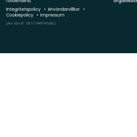
förbehållna.
organisat
Integritetspolicy
Användarvillkor
Cookiepolicy
Impressum
phx-sto-01 · 26.7.1 (449747a8c)