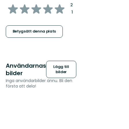
av
:
2
:
1
5
stjärnor
Betygsätt denna plats
Användarnas
Lägg till
bilder
bilder
Inga användarbilder ännu. Bli den
första att dela!