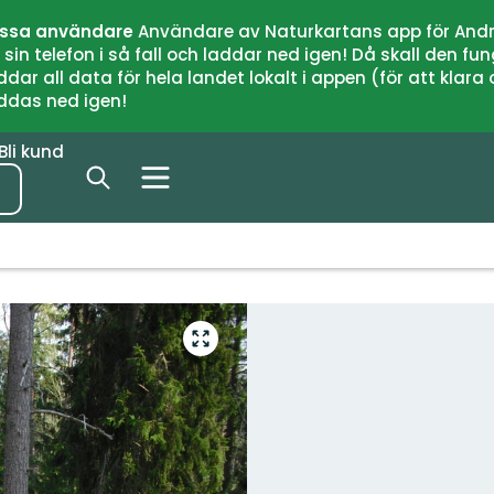
issa användare
Användare av Naturkartans app för Andr
n telefon i så fall och laddar ned igen! Då skall den fun
 all data för hela landet lokalt i appen (för att klara of
addas ned igen!
Bli kund
Gå
till
helskärmsläge