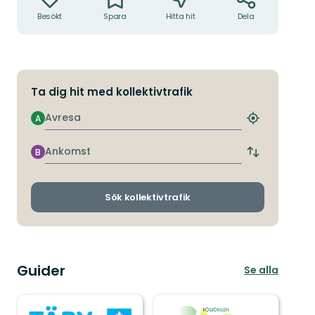
Besökt
Spara
Hitta hit
Dela
Ta dig hit med kollektivtrafik
Avresa
A
Hitta
närmaste
hållplats
Ankomst
B
Byt
avgångs-
och
ankomsthållp
Sök kollektivtrafik
Guider
Se alla