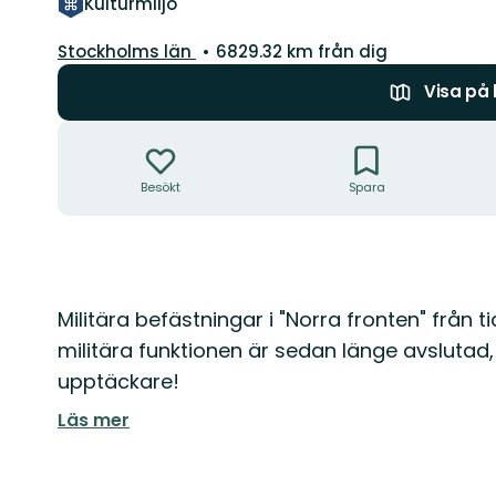
Kulturmiljö
Län:
Stockholms län
6829.32 km från dig
Visa på
Åtgärder
Besökt
Spara
Beskrivning
Militära befästningar i "Norra fronten" från t
militära funktionen är sedan länge avslutad
upptäckare!
Läs mer