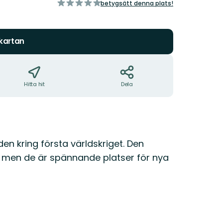
av
betygsätt denna plats!
5
stjärnor
 kartan
Hitta hit
Dela
iden kring första världskriget. Den
, men de är spännande platser för nya