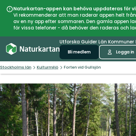
Naturkartan-appen kan behöva uppdateras för v
Vi rekommenderar att man raderar appen helt från si
av en ny app efter sommaren. Den gamla appen laddar
för vissa telefoner - då behöver den raderas och l
Utforska
Guider
Län
Kommuner
Bli medlem
Logga in
Stockholms län
Kulturmiljö
Forten vid Gullsjön