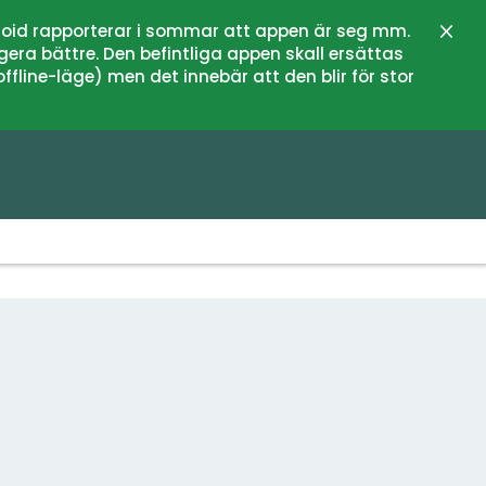
oid rapporterar i sommar att appen är seg mm.
Stän
gera bättre. Den befintliga appen skall ersättas
fline-läge) men det innebär att den blir för stor