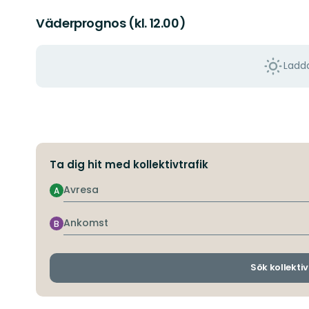
Väderprognos (kl. 12.00)
Ladda
Ta dig hit med kollektivtrafik
Avresa
A
Ankomst
B
Sök kollektiv