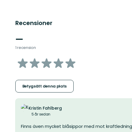
Recensioner
—
1 recension
av
5
stjärnor
Betygsätt denna plats
Kristin Fahlberg
5 år sedan
Finns även mycket blåsippor med mot kraftledning