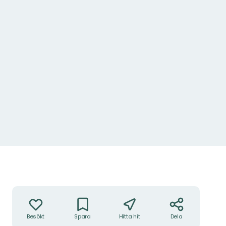
Alfågel.
Foto: Ingrid Nordemar
Åtgärder
Besökt
Spara
Hitta hit
Dela