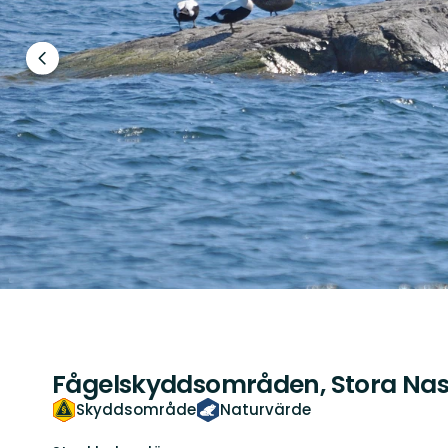
Föregående
bild
Fågelskyddsområden, Stora Nas
Skyddsområde
Naturvärde