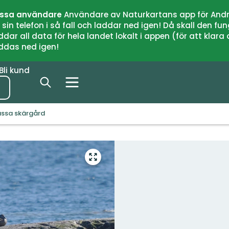
issa användare
Användare av Naturkartans app för Andr
n telefon i så fall och laddar ned igen! Då skall den fun
 all data för hela landet lokalt i appen (för att klara of
addas ned igen!
Bli kund
ssa skärgård
Gå
till
helskärmsläge