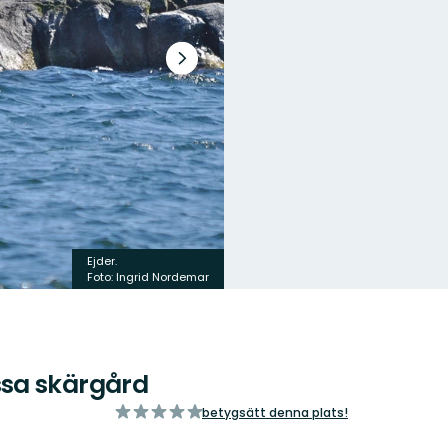
Nästa
bildspel
Ejder.
Foto: Ingrid Nordemar
sa skärgård
av
betygsätt denna plats!
5