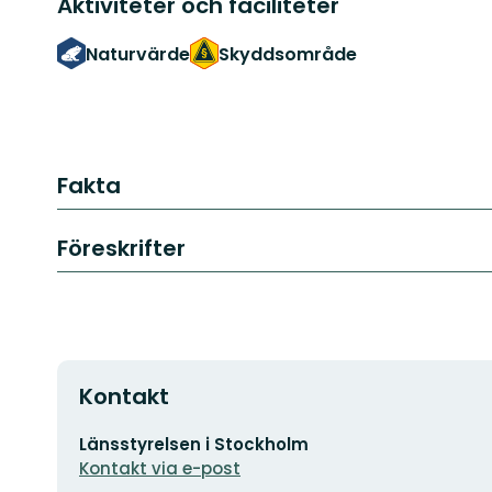
Aktiviteter och faciliteter
Naturvärde
Skyddsområde
Fakta
Föreskrifter
Kontakt
E-
Länsstyrelsen i Stockholm
postadress
Kontakt via e-post