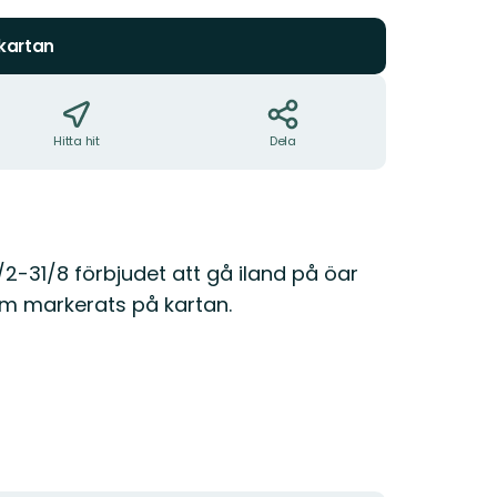
stjärnor
 kartan
Hitta hit
Dela
1/2-31/8 förbjudet att gå iland på öar
m markerats på kartan.