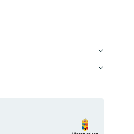
Organisationens
logotyp