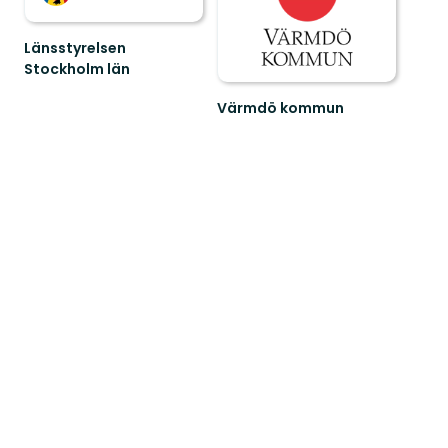
Länsstyrelsen
Stockholm län
Guide
till
Värmdö kommun
naturreservat
Värmdö
och
är
nationalparker
en
i
välbesökt
S...
skärgårdskommun
med
mång...