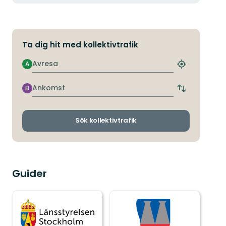
Ta dig hit med kollektivtrafik
Avresa
A
Hitta
närmaste
hållplats
Ankomst
B
Byt
avgångs-
och
ankomsthållp
Sök kollektivtrafik
Guider