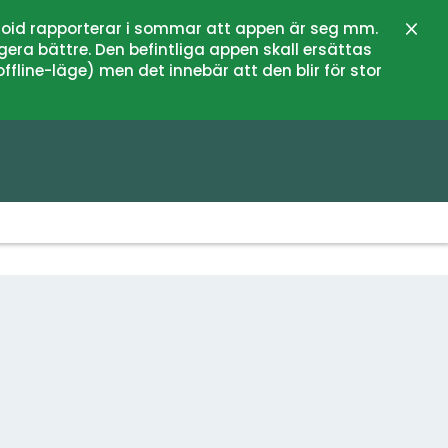
oid rapporterar i sommar att appen är seg mm.
Stän
gera bättre. Den befintliga appen skall ersättas
fline-läge) men det innebär att den blir för stor