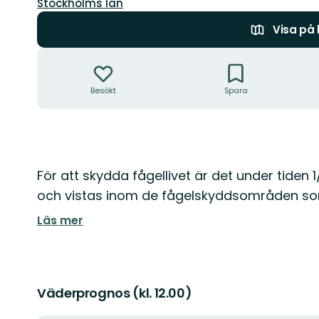
Län:
Stockholms län
Visa på
Åtgärder
Besökt
Spara
Beskrivning
För att skydda fågellivet är det under tiden 
och vistas inom de fågelskyddsområden so
Läs mer
Väderprognos (kl. 12.00)