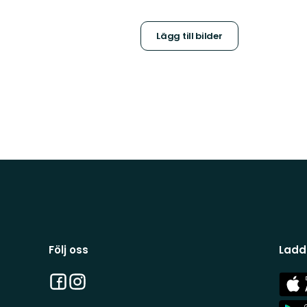
Lägg till bilder
Följ oss
Ladd
Facebook
Instagram
App
Stor
App