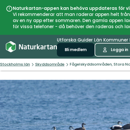
Naturkartan-appen kan behöva uppdateras för v
Vi rekommenderar att man raderar appen helt från si
av en ny app efter sommaren. Den gamla appen laddar
för vissa telefoner - då behöver den raderas och l
Utforska
Guider
Län
Kommuner
Bli medlem
Logga in
Stockholms län
Skyddsområde
Fågelskyddsområden, Stora Na