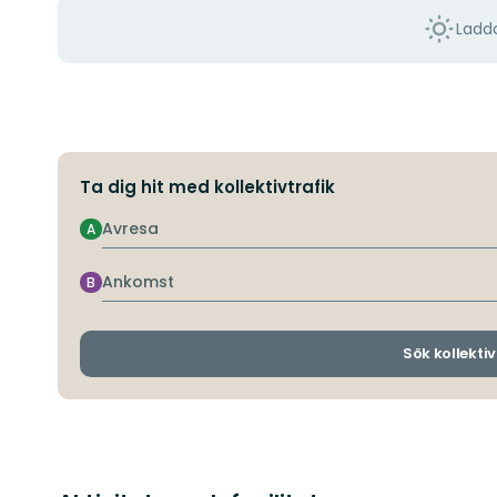
Ladda
Ta dig hit med kollektivtrafik
Avresa
A
Ankomst
B
Sök kollektiv