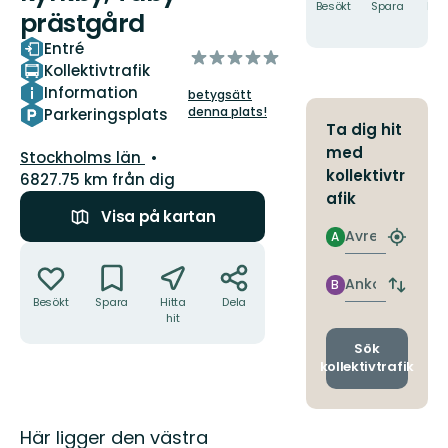
Besökt
Spara
Hitt
prästgård
hit
Entré
av
Kollektivtrafik
5
Information
betygsätt
stjärnor
denna plats!
Parkeringsplats
Ta dig hit
med
Län:
Stockholms län
kollektivtr
6827.75 km från dig
afik
Visa på kartan
Avresa
A
Hitta
Åtgärder
närmas
hållpla
Ankomst
B
Byt
Besökt
Spara
Hitta
Dela
avgång
hit
och
ankomst
Sök
kollektivtrafik
Beskrivning
Här ligger den västra