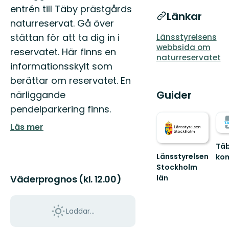
entrén till Täby prästgårds
Länkar
naturreservat. Gå över
stättan för att ta dig in i
Länsstyrelsens
webbsida om
reservatet. Här finns en
naturreservatet
informationsskylt som
berättar om reservatet. En
Guider
närliggande
pendelparkering finns.
Läs mer
Tä
Länsstyrelsen
ko
Väl
Stockholm
till
län
Väderprognos (kl. 12.00)
Täb
Guide
fant
till
nat
naturreservat
Laddar...
och
och
grön
nationalparker