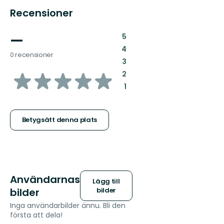
Recensioner
—
:
5
:
4
0 recensioner
:
3
av
:
2
:
1
5
stjärnor
Betygsätt denna plats
Användarnas
Lägg till
bilder
bilder
Inga användarbilder ännu. Bli den
första att dela!