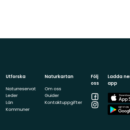
Utforska
Naturkartan
Följ
Ladda ner
oss
app
Naturreservat
Om oss
Facebook
App
Leder
Guider
Store
Län
Kontaktuppgifter
Instagram
App
Kommuner
Store