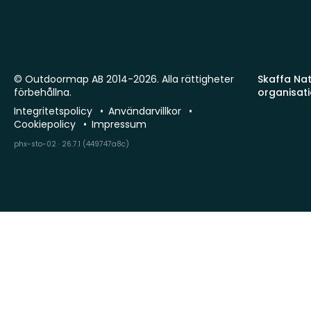
© Outdoormap AB 2014-2026. Alla rättigheter
Skaffa Natu
förbehållna.
organisat
Integritetspolicy
Användarvillkor
Cookiepolicy
Impressum
phx-sto-02 · 26.7.1 (449747a8c)