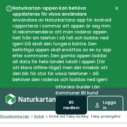
Naturkartan-appen kan behöva
Stän
uppdateras för vissa användare
Användare av Naturkartans app för Android
rapporterar i sommar att appen är seg mm.
Vi rekommenderar att man raderar appen
helt från sin telefon i så fall och laddar ned
igen! Då skall den fungera bättre. Den
befintliga appen skall ersättas av en ny app
efter sommaren. Den gamla appen laddar
all data för hela landet lokalt i appen (för
att klara offline-läge) men det innebär att
den blir för stor för vissa telefoner - då
behöver den raderas och laddas ned igen!
Utforska
Guider
Län
Kommuner
Bli kund
Bli
Logga
medlem
in
Stockholms län
Entré
Entré vid Täby kyrkby, Täby prästgård