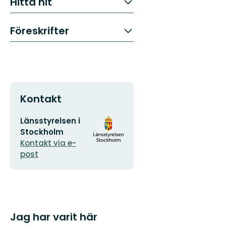
Hitta hit
Föreskrifter
Kontakt
E-
Organisationens
Länsstyrelsen i
postadress
logotyp
Stockholm
Kontakt via e-
post
Jag har varit här