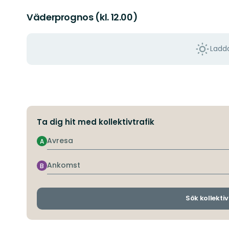
Väderprognos (kl. 12.00)
Ladda
Ta dig hit med kollektivtrafik
Avresa
A
Ankomst
B
Sök kollektiv