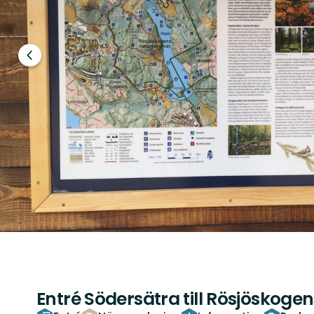
Föregående
bild
Entré Södersätra till Rösjöskoge