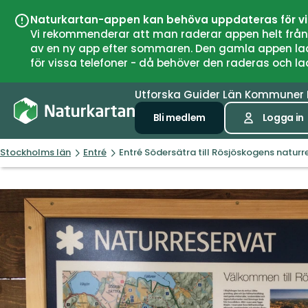
Naturkartan-appen kan behöva uppdateras för v
Vi rekommenderar att man raderar appen helt från si
av en ny app efter sommaren. Den gamla appen laddar
för vissa telefoner - då behöver den raderas och l
Utforska
Guider
Län
Kommuner
Bli medlem
Logga in
Stockholms län
Entré
Entré Södersätra till Rösjöskogens naturr