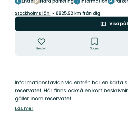
Entré
Nära parkering
Information
Parke
Län:
Stockholms län
6825.92 km från dig
Visa på
Åtgärder
Besökt
Spara
Beskrivning
Informationstavlan vid entrén har en karta s
reservatet. Här finns också en kort beskrivn
gäller inom reservatet.
Läs mer