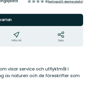
ringsplats
av
betygsätt denna plats!
5
stjärnor
 kartan
Hitta hit
Dela
om visar service och utflyktmål i
ing av naturen och de föreskrifter som