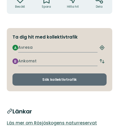
Besökt
Spara
Hitta hit
Dela
Ta dig hit med kollektivtrafik
Avresa
A
Hitta
närmaste
hållplats
Ankomst
B
Byt
avgångs-
och
ankomsthållp
Sök kollektivtrafik
Länkar
Läs mer om Rösjöskogens naturreservat