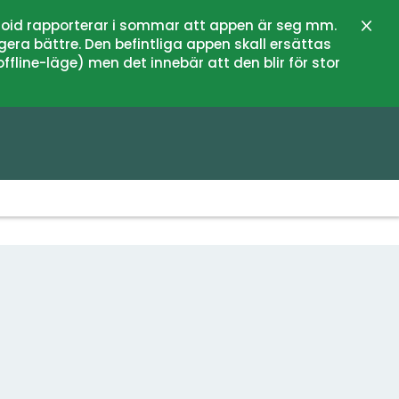
oid rapporterar i sommar att appen är seg mm.
Stän
gera bättre. Den befintliga appen skall ersättas
fline-läge) men det innebär att den blir för stor