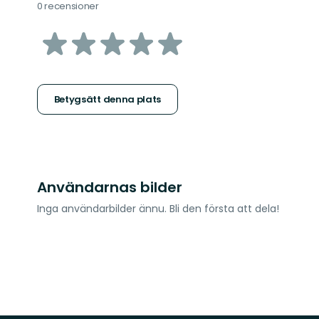
0 recensioner
av
5
stjärnor
Betygsätt denna plats
Användarnas bilder
Inga användarbilder ännu. Bli den första att dela!