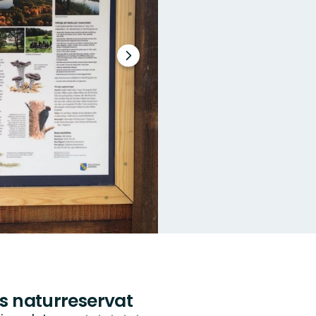
Nästa
bildspel
ns naturreservat