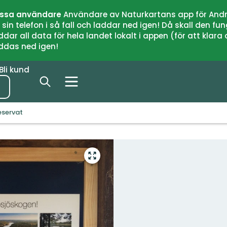
issa användare
Användare av Naturkartans app för Andr
n telefon i så fall och laddar ned igen! Då skall den fun
 all data för hela landet lokalt i appen (för att klara of
addas ned igen!
Bli kund
eservat
Gå
till
helskärmsläge