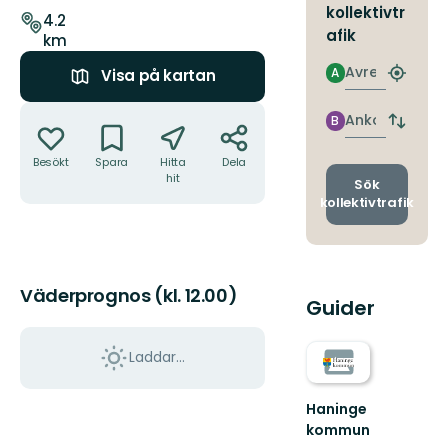
kollektivtr
leden
4.2
afik
km
Avresa
A
Visa på kartan
Hitta
närmas
Åtgärder
hållpla
Ankomst
B
Byt
avgång
Besökt
Spara
Hitta
Dela
och
hit
ankomst
Sök
kollektivtrafik
Väderprognos (kl. 12.00)
Guider
Laddar...
Haninge
kommun