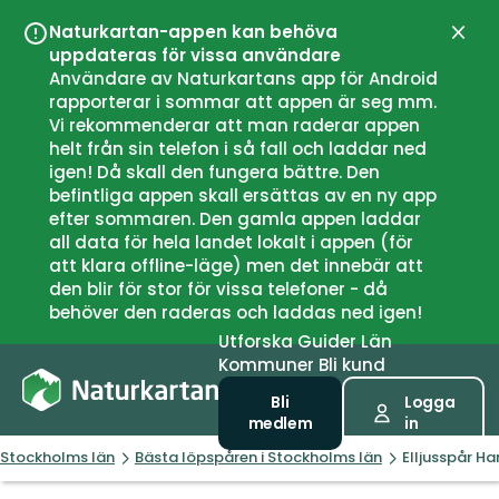
Naturkartan-appen kan behöva
Stän
uppdateras för vissa användare
Användare av Naturkartans app för Android
rapporterar i sommar att appen är seg mm.
Vi rekommenderar att man raderar appen
helt från sin telefon i så fall och laddar ned
igen! Då skall den fungera bättre. Den
befintliga appen skall ersättas av en ny app
efter sommaren. Den gamla appen laddar
all data för hela landet lokalt i appen (för
att klara offline-läge) men det innebär att
den blir för stor för vissa telefoner - då
behöver den raderas och laddas ned igen!
Utforska
Guider
Län
Kommuner
Bli kund
Bli
Logga
medlem
in
Stockholms län
Bästa löpspåren i Stockholms län
Elljusspår H