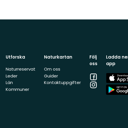
Utforska
Naturkartan
Följ
Ladda ner
oss
app
Naturreservat
Om oss
Facebook
App
Leder
Guider
Store
Län
Kontaktuppgifter
Instagram
App
Kommuner
Store