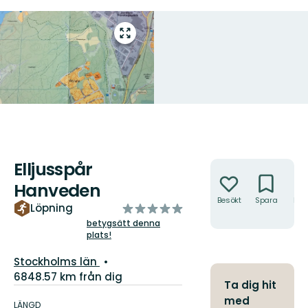
Gå
till
helskärmsläge
Elljusspår
Åtgärder
Hanveden
Besökt
Spara
Hitt
av
Löpning
hit
5
betygsätt denna
plats!
stjärnor
Län:
Stockholms län
6848.57 km från dig
Ta dig hit
Information
med
om
LÄNGD