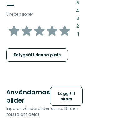
—
:
5
:
4
0 recensioner
:
3
av
:
2
:
1
5
stjärnor
Betygsätt denna plats
Användarnas
Lägg till
bilder
bilder
Inga användarbilder ännu. Bli den
första att dela!