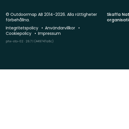
© Outdoormap AB 2014-2026. Alla rättigheter
Skaffa Natu
förbehållna.
organisat
Integritetspolicy
Användarvillkor
Cookiepolicy
Impressum
phx-sto-02 · 26.7.1 (449747a8c)