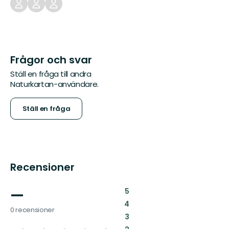
Frågor och svar
Ställ en fråga till andra
Naturkartan-användare.
Ställ en fråga
Recensioner
—
:
5
:
4
0 recensioner
:
3