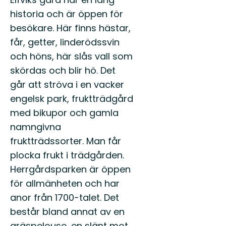
till
historia och är öppen för
Lidingös
natur!
besökare. Här finns hästar,
Alldeles
får, getter, linderödssvin
intill
...
och höns, här slås vall som
skördas och blir hö. Det
går att ströva i en vacker
engelsk park, fruktträdgård
med bikupor och gamla
namngivna
fruktträdssorter. Man får
plocka frukt i trädgården.
Herrgårdsparken är öppen
för allmänheten och har
anor från 1700-talet. Det
består bland annat av en
gräspelouse, en slänt mot