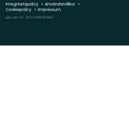
Integritetspolicy
Användarvillkor
Cookiepolicy
Impressum
phx-sto-02 · 26.7.1 (449747a8c)