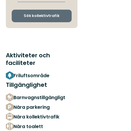
avgångs-
och
ankomsthållplatser
Sök kollektivtrafik
Aktiviteter och
faciliteter
Friluftsområde
Tillgänglighet
Barnvagnstillgängligt
Nära parkering
Nära kollektivtrafik
Nära toalett