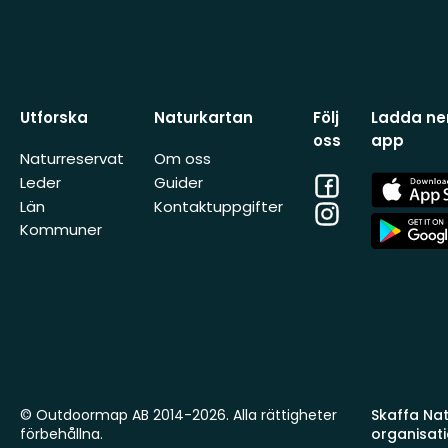
Utforska
Naturkartan
Följ
Ladda ner
oss
app
Naturreservat
Om oss
Facebook
App
Leder
Guider
Store
Län
Kontaktuppgifter
Instagram
App
Kommuner
Store
© Outdoormap AB 2014-2026. Alla rättigheter
Skaffa Natu
förbehållna.
organisat