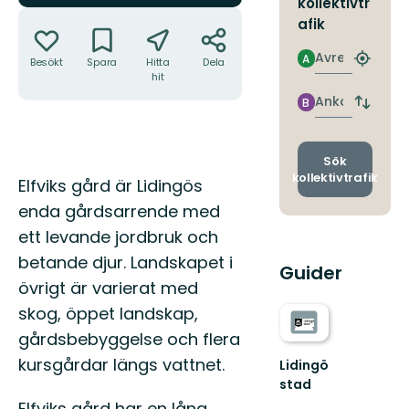
kollektivtr
Åtgärder
afik
Avresa
A
Besökt
Spara
Hitta
Dela
Hitta
hit
närmas
hållpla
Ankomst
B
Byt
avgång
och
ankomst
Sök
kollektivtrafik
Beskrivning
Elfviks gård är Lidingös
enda gårdsarrende med
ett levande jordbruk och
betande djur. Landskapet i
Guider
övrigt är varierat med
skog, öppet landskap,
gårdsbebyggelse och flera
kursgårdar längs vattnet.
Lidingö
stad
Välkommen
Elfviks gård har en lång