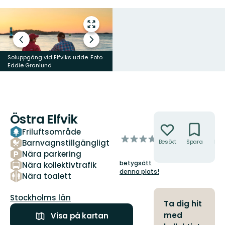
Gå
till
Föregående
Nästa
helskärmsläge
bild
bildspel
Soluppgång vid Elfviks udde. Foto
Får vid Elfviksgård. Foto Eddie
Eddie Granlund
Granlund
Östra Elfvik
Åtgärder
Friluftsområde
av
Barnvagnstillgängligt
Besökt
Spara
Hitt
5
hit
Nära parkering
stjärnor
betygsätt
Nära kollektivtrafik
denna plats!
Nära toalett
Län:
Stockholms län
Ta dig hit
med
Visa på kartan