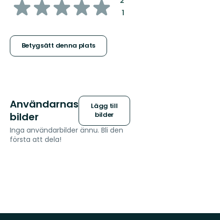
av
:
2
:
1
5
stjärnor
Betygsätt denna plats
Användarnas
Lägg till
bilder
bilder
Inga användarbilder ännu. Bli den
första att dela!