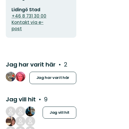
E-
Lidingö Stad
postadress
+46 8 731 30 00
Kontakt via e-
post
Jag har varit här
2
Jag har varit här
Jag vill hit
9
Jag vill hit