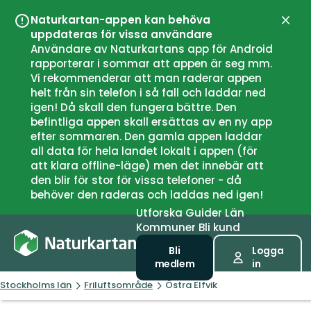
Naturkartan-appen kan behöva
Stän
uppdateras för vissa användare
Användare av Naturkartans app för Android
rapporterar i sommar att appen är seg mm.
Vi rekommenderar att man raderar appen
helt från sin telefon i så fall och laddar ned
igen! Då skall den fungera bättre. Den
befintliga appen skall ersättas av en ny app
efter sommaren. Den gamla appen laddar
all data för hela landet lokalt i appen (för
att klara offline-läge) men det innebär att
den blir för stor för vissa telefoner - då
behöver den raderas och laddas ned igen!
Utforska
Guider
Län
Kommuner
Bli kund
Bli
Logga
medlem
in
Stockholms län
Friluftsområde
Östra Elfvik