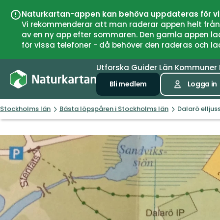
Naturkartan-appen kan behöva uppdateras för v
Vi rekommenderar att man raderar appen helt från si
av en ny app efter sommaren. Den gamla appen laddar
för vissa telefoner - då behöver den raderas och l
Utforska
Guider
Län
Kommuner
Bli medlem
Logga in
Stockholms län
Bästa löpspåren i Stockholms län
Dalarö elljus