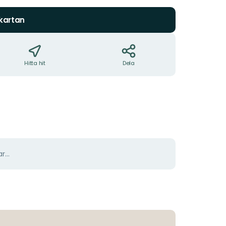
 kartan
Hitta hit
Dela
r...