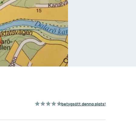
av
betygsätt denna plats!
5
stjärnor