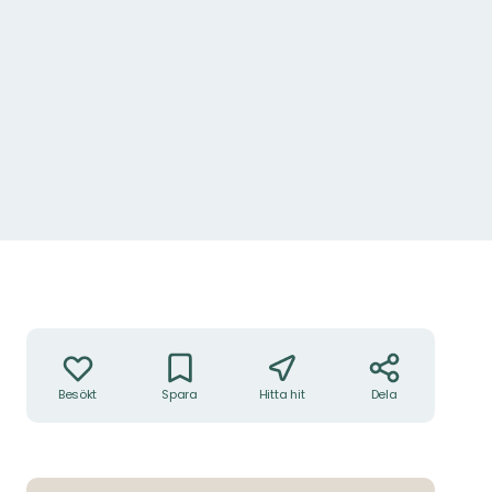
Åtgärder
Besökt
Spara
Hitta hit
Dela