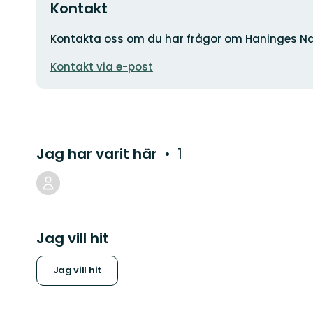
Kontakt
Adress
Kontakta oss om du har frågor om Haninges Na
E-
Kontakt via e-post
postadress
Jag har varit här
1
Jag vill hit
Jag vill hit