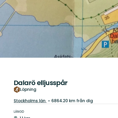
Dalarö elljusspår
Löpning
Län:
Stockholms län
6864.20 km från dig
Information
om
LÄNGD
leden