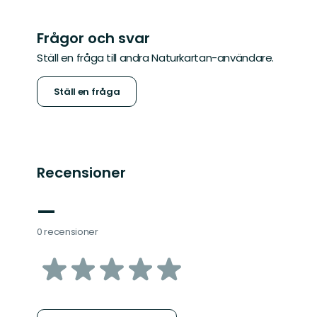
Frågor och svar
Ställ en fråga till andra Naturkartan-användare.
Ställ en fråga
Recensioner
—
0 recensioner
av
5