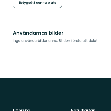
stjärnor
Betygsätt denna plats
Användarnas bilder
Inga användarbilder ännu. Bli den första att dela!
Utforska
Naturkartan