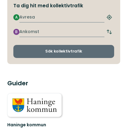
Ta dig hit med kollektivtrafik
Avresa
A
Hitta
närmaste
hållplats
Ankomst
B
Byt
avgångs-
och
ankomsthållp
Sök kollektivtrafik
Guider
Haninge kommun
Välkommen