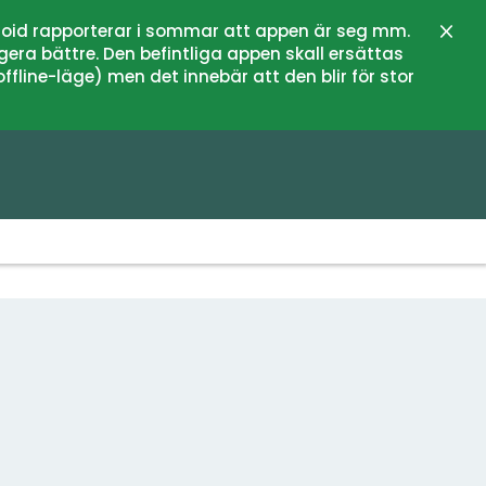
oid rapporterar i sommar att appen är seg mm.
Stän
gera bättre. Den befintliga appen skall ersättas
fline-läge) men det innebär att den blir för stor