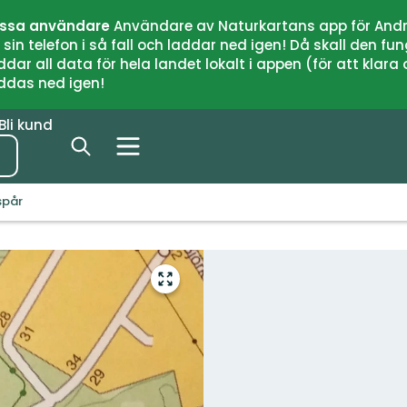
issa användare
Användare av Naturkartans app för Andr
n telefon i så fall och laddar ned igen! Då skall den fun
 all data för hela landet lokalt i appen (för att klara of
addas ned igen!
Bli kund
spår
Gå
till
helskärmsläge