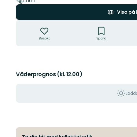
1.1 km
Visa på
Åtgärder
Besökt
Spara
Väderprognos (kl. 12.00)
Ladda
Ta dig hit med kollektivtrafik