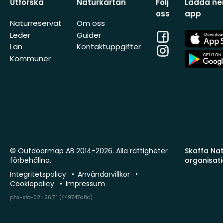
Utforska
Naturkartan
Följ
Ladda ner
oss
app
Naturreservat
Om oss
Facebook
App
Leder
Guider
Store
Län
Kontaktuppgifter
Instagram
App
Kommuner
Store
© Outdoormap AB 2014-2026. Alla rättigheter
Skaffa Natu
förbehållna.
organisat
Integritetspolicy
Användarvillkor
Cookiepolicy
Impressum
phx-sto-02 · 26.7.1 (449747a8c)