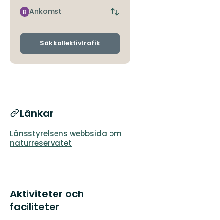
närmaste
hållplats
Ankomst
B
Byt
avgångs-
och
ankomsthållplatser
Sök kollektivtrafik
Länkar
Länsstyrelsens webbsida om
naturreservatet
Aktiviteter och
faciliteter