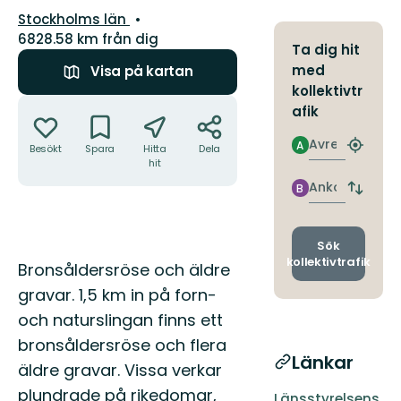
Län:
Stockholms län
6828.58 km från dig
Ta dig hit
med
Visa på kartan
kollektivtr
Åtgärder
afik
Avresa
A
Besökt
Spara
Hitta
Dela
Hitta
hit
närmas
hållpla
Ankomst
B
Byt
avgång
och
ankomst
Sök
kollektivtrafik
Beskrivning
Bronsåldersröse och äldre
gravar. 1,5 km in på forn-
och naturslingan finns ett
bronsåldersröse och flera
Länkar
äldre gravar. Vissa verkar
plundrade på rikedomar,
Länsstyrelsens