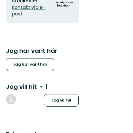
postadress
logotyp
Stockholm
Kontakt via e-
post
Jag har varit här
Jag har varit här
Jag vill hit
1
Jag vill hit