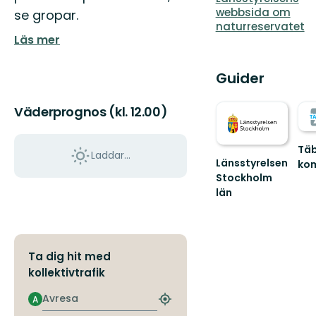
webbsida om
se gropar.
naturreservatet
Läs mer
Guider
Väderprognos (kl. 12.00)
Tä
Laddar...
Länsstyrelsen
ko
Väl
Stockholm
till
län
Täb
Guide
fant
till
nat
naturreservat
och
och
Ta dig hit med
grön
nationalparker
kollektivtrafik
i
S...
Avresa
A
Hitta