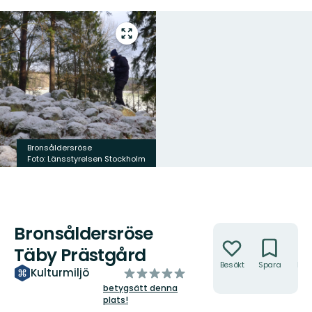
Gå
till
helskärmsläge
Bronsåldersröse
Foto: Länsstyrelsen Stockholm
Bronsåldersröse
Åtgärder
Täby Prästgård
Besökt
Spara
Hitt
av
Kulturmiljö
hit
5
betygsätt denna
plats!
stjärnor