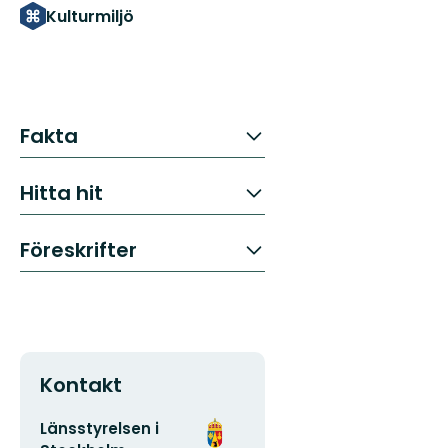
Kulturmiljö
Fakta
Hitta hit
Föreskrifter
Kontakt
E-
Organisationens
Länsstyrelsen i