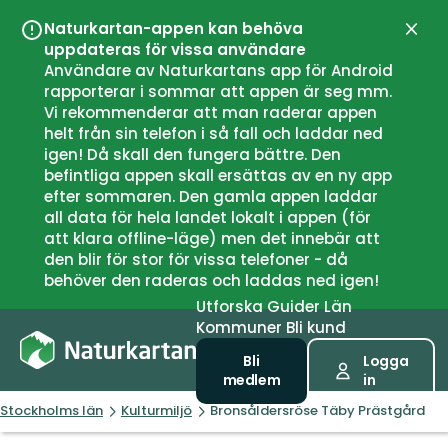
Naturkartan-appen kan behöva
Stän
uppdateras för vissa användare
Användare av Naturkartans app för Android
rapporterar i sommar att appen är seg mm.
Vi rekommenderar att man raderar appen
helt från sin telefon i så fall och laddar ned
igen! Då skall den fungera bättre. Den
befintliga appen skall ersättas av en ny app
efter sommaren. Den gamla appen laddar
all data för hela landet lokalt i appen (för
att klara offline-läge) men det innebär att
den blir för stor för vissa telefoner - då
behöver den raderas och laddas ned igen!
Utforska
Guider
Län
Kommuner
Bli kund
Bli
Logga
medlem
in
Stockholms län
Kulturmiljö
Bronsåldersröse Täby Prästgård