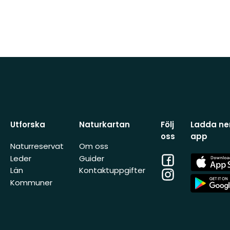
Utforska
Naturkartan
Följ
Ladda ner
oss
app
Naturreservat
Om oss
Facebook
App
Leder
Guider
Store
Län
Kontaktuppgifter
Instagram
App
Kommuner
Store