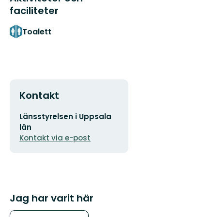
faciliteter
Toalett
Kontakt
E-
Länsstyrelsen i Uppsala
postadress
län
Kontakt via e-post
Jag har varit här