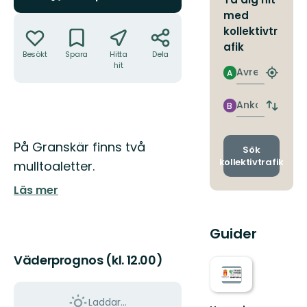
med
Åtgärder
kollektivtr
afik
Besökt
Spara
Hitta
Dela
hit
Avresa
A
Hitta
närmas
hållpla
Ankomst
B
Byt
avgång
och
Beskrivning
På Granskär finns två
ankomst
Sök
kollektivtrafik
mulltoaletter.
Läs mer
Guider
Väderprognos (kl. 12.00)
Laddar...