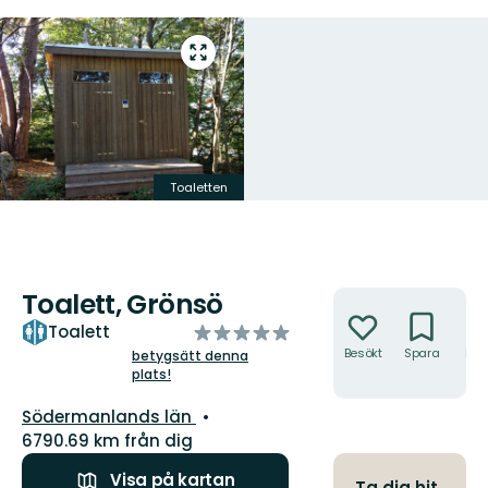
Gå
till
helskärmsläge
Toaletten
Toalett, Grönsö
Åtgärder
av
Toalett
5
Besökt
Spara
Hitt
betygsätt denna
hit
plats!
stjärnor
Län:
Södermanlands län
6790.69 km från dig
Visa på kartan
Ta dig hit