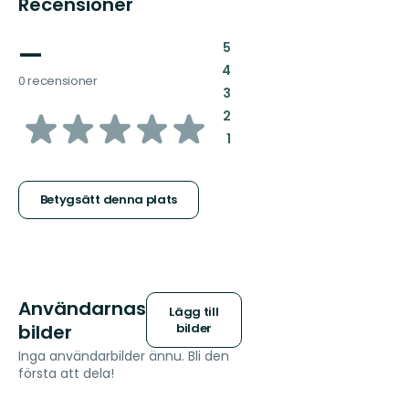
Recensioner
—
:
5
:
4
0 recensioner
:
3
av
:
2
:
1
5
stjärnor
Betygsätt denna plats
Användarnas
Lägg till
bilder
bilder
Inga användarbilder ännu. Bli den
första att dela!