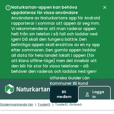
Naturkartan-appen kan behöva
Stän
uppdateras för vissa användare
Användare av Naturkartans app för Android
rapporterar i sommar att appen är seg mm.
Vi rekommenderar att man raderar appen
helt från sin telefon i så fall och laddar ned
igen! Då skall den fungera bättre. Den
befintliga appen skall ersättas av en ny app
efter sommaren. Den gamla appen laddar
all data för hela landet lokalt i appen (för
att klara offline-läge) men det innebär att
den blir för stor för vissa telefoner - då
behöver den raderas och laddas ned igen!
Utforska
Guider
Län
Kommuner
Bli kund
Bli
Logga
medlem
in
Södermanlands län
Toalett
Toalett, Grönsö