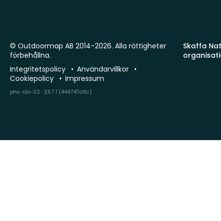
© Outdoormap AB 2014-2026. Alla rättigheter
Skaffa Natu
förbehållna.
organisat
Integritetspolicy
Användarvillkor
Cookiepolicy
Impressum
phx-sto-02 · 26.7.1 (449747a8c)