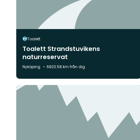
Toalett
Toalett Strandstuvikens
naturreservat
Kommun:
Nyköping
6823.58 km från dig