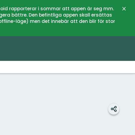
oid rapporterar i sommar att appen är seg mm.
Stän
gera bättre. Den befintliga appen skall ersättas
fline-läge) men det innebär att den blir för stor
Dela