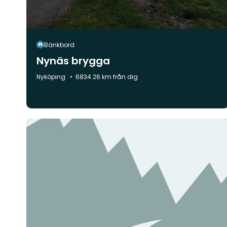
Bänkbord
Nynäs brygga
Kommun:
Nyköping
6834.26 km från dig