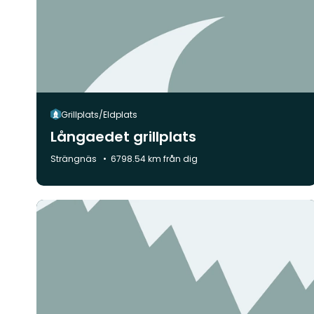
Grillplats/Eldplats
Långaedet grillplats
Kommun:
Strängnäs
6798.54 km från dig