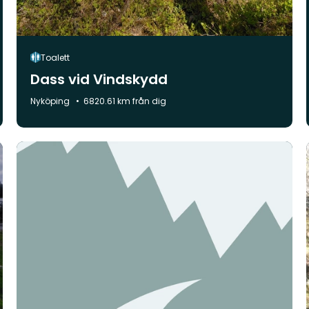
Toalett
Dass vid Vindskydd
Kommun:
Nyköping
6820.61 km från dig