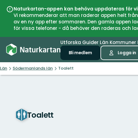
Naturkartan-appen kan behöva uppdateras för v
Vi rekommenderar att man raderar appen helt från si
av en ny app efter sommaren. Den gamla appen laddar
för vissa telefoner - då behöver den raderas och l
Utforska
Guider
Län
Kommuner
Bli medlem
Logga in
Län
Södermanlands län
Toalett
Toalett