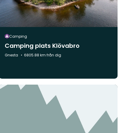
Camping
Camping plats Klövabro
Kommun:
Gnesta
6805.88 km från dig