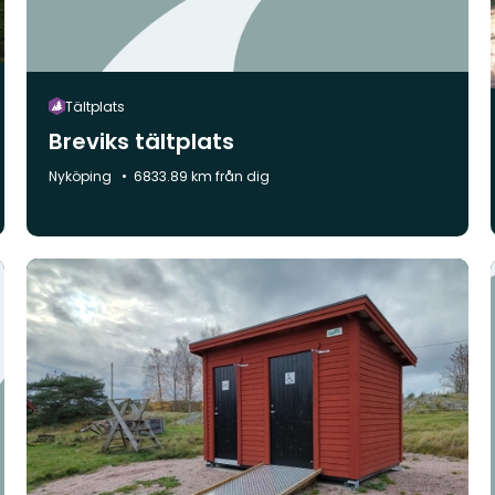
Tältplats
Breviks tältplats
Kommun:
Nyköping
6833.89 km från dig