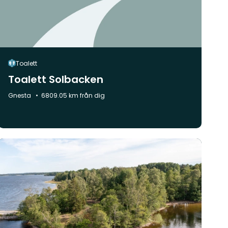
Toalett
Toalett Solbacken
Kommun:
Gnesta
6809.05 km från dig