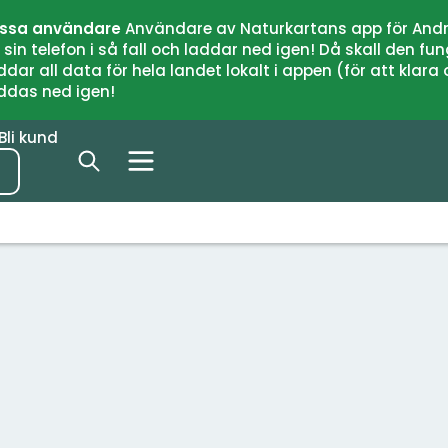
issa användare
Användare av Naturkartans app för Andr
n telefon i så fall och laddar ned igen! Då skall den fun
 all data för hela landet lokalt i appen (för att klara of
addas ned igen!
Bli kund