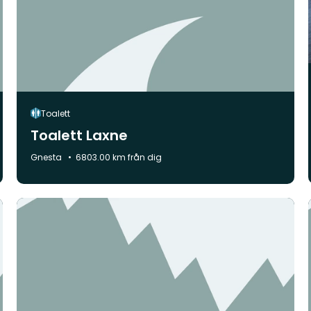
Toalett
Toalett Laxne
Kommun:
Gnesta
6803.00 km från dig