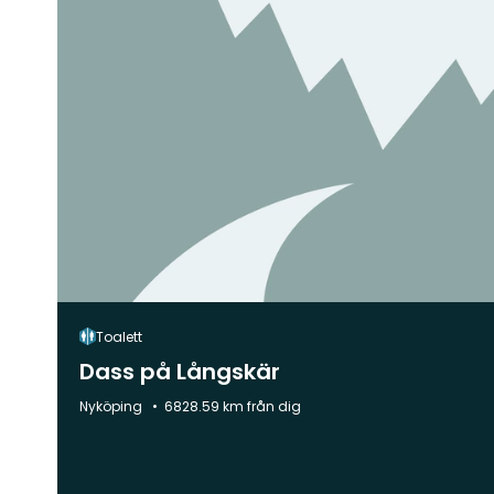
Toalett
Dass på Långskär
Kommun:
Nyköping
6828.59 km från dig