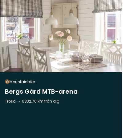
Mountainbike
Bergs Gård MTB-arena
Kommun:
Trosa
6832.70 km från dig