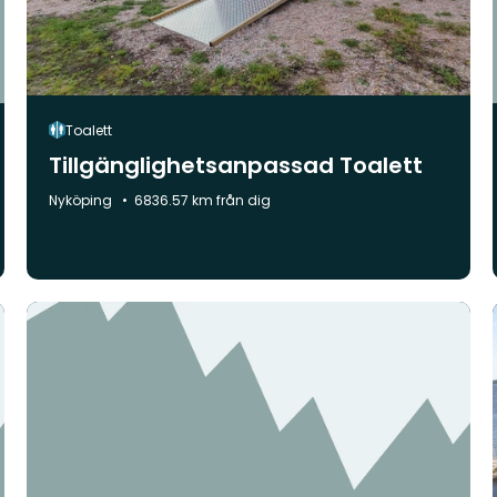
Toalett
Tillgänglighetsanpassad Toalett
Kommun:
Nyköping
6836.57 km från dig